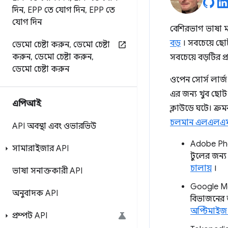
দিন
,
EPP তে যোগ দিন
,
EPP তে
যোগ দিন
বেশিরভাগ ভাষা মড
বড়
। সবচেয়ে ছ
ডেমো চেষ্টা করুন
,
ডেমো চেষ্টা
করুন
,
ডেমো চেষ্টা করুন
,
সবচেয়ে বড়টির প্
ডেমো চেষ্টা করুন
ওপেন সোর্স লার্জ
এর জন্য খুব ছোট
এপিআই
ক্লাউডে ঘটে। ক্র
চলমান এলএলএম
API অবস্থা এবং ওভারভিউ
Adobe Pho
সামারাইজার API
টুলের জন্
চালায়
।
ভাষা সনাক্তকারী API
Google Meet 
অনুবাদক API
বিভাজনের 
অপ্টিমাইজ 
প্রম্পট API