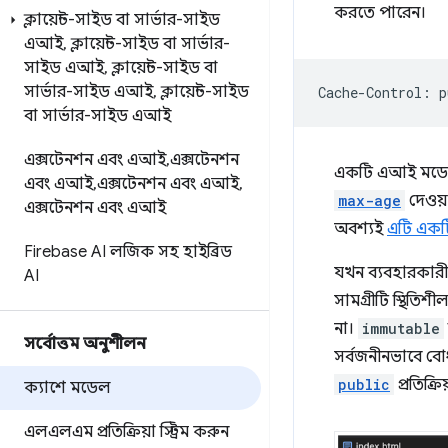
করতে পারেন।
ক্লায়েন্ট-সাইড বা সার্ভার-সাইড
এআই
,
ক্লায়েন্ট-সাইড বা সার্ভার-
সাইড এআই
,
ক্লায়েন্ট-সাইড বা
সার্ভার-সাইড এআই
,
ক্লায়েন্ট-সাইড
বা সার্ভার-সাইড এআই
এক্সটেনশন এবং এআই
,
এক্সটেনশন
একটি এআই মডেলের
এবং এআই
,
এক্সটেনশন এবং এআই
,
max-age
দেওয়
এক্সটেনশন এবং এআই
অবশ্যই
এটি একট
Firebase AI লজিক সহ হাইব্রিড
যখন ব্যবহারকারী 
AI
সামগ্রীটি স্থিতিশী
না।
immutable
সর্বোত্তম অনুশীলন
সর্বজনীনভাবে বো
public
প্রতিক্র
ক্যাশে মডেল
এলএলএম প্রতিক্রিয়া স্ট্রিম করুন