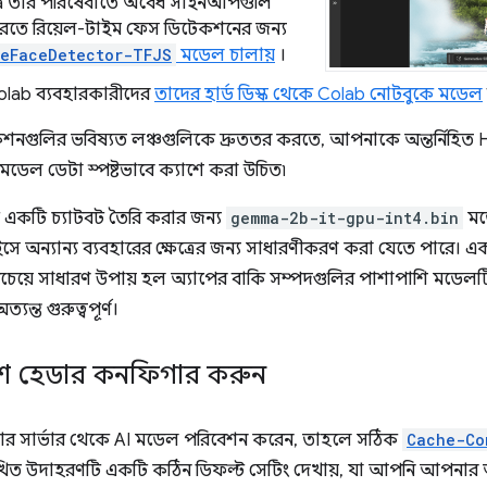
a তার পরিষেবাতে অবৈধ সাইনআপগুলি
করতে রিয়েল-টাইম ফেস ডিটেকশনের জন্য
peFaceDetector-TFJS
মডেল চালায়
।
lab ব্যবহারকারীদের
তাদের হার্ড ডিস্ক থেকে Colab নোটবুকে মডেল
েশনগুলির ভবিষ্যত লঞ্চগুলিকে দ্রুততর করতে, আপনাকে অন্তর্নিহিত H
মডেল ডেটা স্পষ্টভাবে ক্যাশে করা উচিত৷
 একটি চ্যাটবট তৈরি করার জন্য
gemma-2b-it-gpu-int4.bin
মডে
ে অন্যান্য ব্যবহারের ক্ষেত্রের জন্য সাধারণীকরণ করা যেতে পারে।
েয়ে সাধারণ উপায় হল অ্যাপের বাকি সম্পদগুলির পাশাপাশি মডেলট
যন্ত গুরুত্বপূর্ণ।
শে হেডার কনফিগার করুন
 সার্ভার থেকে AI মডেল পরিবেশন করেন, তাহলে সঠিক
Cache-Co
ম্নলিখিত উদাহরণটি একটি কঠিন ডিফল্ট সেটিং দেখায়, যা আপনি আপনার অ