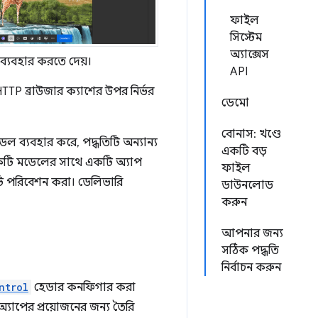
ফাইল
সিস্টেম
অ্যাক্সেস
ব্যবহার করতে দেয়।
API
TTP ব্রাউজার ক্যাশের উপর নির্ভর
ডেমো
বোনাস: খণ্ডে
ল ব্যবহার করে, পদ্ধতিটি অন্যান্য
একটি বড়
 একটি মডেলের সাথে একটি অ্যাপ
ফাইল
ি পরিবেশন করা। ডেলিভারি
ডাউনলোড
করুন
আপনার জন্য
সঠিক পদ্ধতি
নির্বাচন করুন
ntrol
হেডার কনফিগার করা
্যাপের প্রয়োজনের জন্য তৈরি