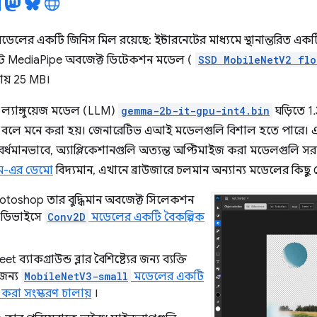
েলের একটি জিনিস মিল রয়েছে: ইন্টারনেটের মাধ্যমে স্থানান্তরিত একট
োট MediaPipe অবজেক্ট ডিটেকশন মডেল (
SSD MobileNetV2 flo
রায় 25 MB।
 ল্যাঙ্গুয়েজ মডেল (LLM)
gemma-2b-it-gpu-int4.bin
ঘড়িতে 
 বলে মনে করা হয়। জেনারেটিভ এআই মডেলগুলি বিশাল হতে পারে। এই
মবর্ধমানভাবে, অ্যাপ্লিকেশানগুলি অত্যন্ত অপ্টিমাইজ করা মডেলগুলি 
-এর ডেমো
বিদ্যমান, এখানে ব্রাউজারে চলমান অন্যান্য মডেলের কিছু
toshop তার বুদ্ধিমান অবজেক্ট সিলেকশন
য ডিভাইসে
Conv2D
মডেলের একটি বৈকল্পিক
ব্যাকগ্রাউন্ড ব্লার বৈশিষ্ট্যের জন্য ব্যক্তি
জন্য
MobileNetV3-small
মডেলের একটি
করা সংস্করণ চালায়
।