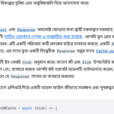
্ত বিকল্পের সুবিধা এবং অসুবিধাগুলি নিয়ে আলোচনা করে৷
est
এবং
Response
অবজেক্ট জোড়ার জন্য স্থায়ী সঞ্চয়স্থান সরবরাহ ক
এটি
সার্ভিস ওয়ার্কার্স স্পেক এ সংজ্ঞায়িত করা হয়েছে
, আপনি মূল থ্রেড ব
রেন। এটি একটি পরিষেবা কর্মী প্রসঙ্গের বাইরে ব্যবহার করতে, একটি
R
RL এর সাথে যুক্ত একটি সিন্থেটিক
Response
বস্তুর সাথে
Cache.pu
কটি ইন-মেমরি
blob
অনুমান করে। ক্যাশে কী এবং
blob
উপর ভিত্তি 
াল URL ব্যবহার করুন৷ আপনি যদি সরাসরি মডেলটি ডাউনলোড করে
লে যে
Response
পাবেন তা ব্যবহার করবেন।
্যাশে এপিআই দিয়ে একটি মডেল ফাইল কীভাবে সংরক্ষণ এবং পুনরুদ্ধার
nSWCache
=
async
(
blob
)
=
>
{