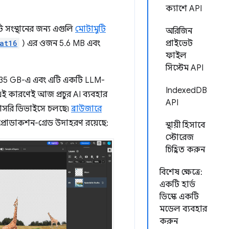
ক্যাশে API
ি সংস্থানের জন্য এগুলি
মোটামুটি
অরিজিন
at16
) এর ওজন 5.6 MB এবং
প্রাইভেট
ফাইল
সিস্টেম API
1.35 GB-এ এবং এটি একটি LLM-
IndexedDB
 কারণেই আজ প্রচুর AI ব্যবহার
API
সরাসরি ডিভাইসে চলছে৷
ব্রাউজারে
 প্রোডাকশন-গ্রেড উদাহরণ রয়েছে:
স্থায়ী হিসাবে
স্টোরেজ
চিহ্নিত করুন
বিশেষ ক্ষেত্রে:
একটি হার্ড
ডিস্কে একটি
মডেল ব্যবহার
করুন