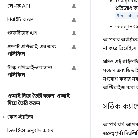
Tokopedi
লেখক API
প্রতিরোধ 
MediaPi
রিরাইটার API
Google Co
প্রুফরিডার API
আপনার অ্যাপ্লিক
প্রম্পট এপিআই-এর জন্য
না করে ডিভাইসে 
পলিফিল
যদিও এই গাইডটি
টাস্ক এপিআই-এর জন্য
মডেল এবং ডিভাইস
পলিফিল
সংযোগ করার সবচ
অপ্টিমাইজ করা অত্
এআই দিয়ে তৈরি করুন
,
এআই
দিয়ে তৈরি করুন
সঠিক ক্যা
কেস স্টাডিজ
আপনি যদি আপনার
ডিভাইসে অনুবাদ করুন
গুরুত্বপূর্ণ। নি