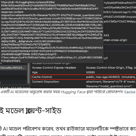
কটি AI মডেলের অনুরোধ করার সময় Hugging Face দ্বারা পাঠানো প্রোডাকশন
Cache
মডেল ক্লায়েন্ট-সাইড
I মডেল পরিবেশন করেন, তখন ব্রাউজারে মডেলটিকে স্পষ্টভাবে ক্যাশে ক