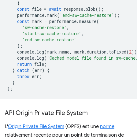
}
const
file
=
await
response
.
blob
();
performance
.
mark
(
'end-sw-cache-restore'
);
const
mark
=
performance
.
measure
(
'sw-cache-restore'
,
'start-sw-cache-restore'
,
'end-sw-cache-restore'
);
console
.
log
(
mark
.
name
,
mark
.
duration
.
toFixed
(
2
))
console
.
log
(
'Cached model file found in sw-cache
return
file
;
}
catch
(
err
)
{
throw
err
;
}
};
API Origin Private File System
L'
Origin Private File System
(OPFS) est une
norme
relativement récente pour un point de terminaison de