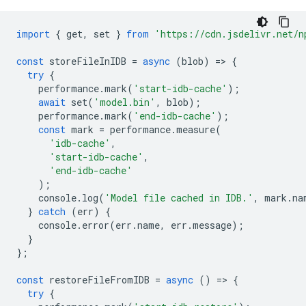
import
{
get
,
set
}
from
'https://cdn.jsdelivr.net/n
const
storeFileInIDB
=
async
(
blob
)
=
>
{
try
{
performance
.
mark
(
'start-idb-cache'
);
await
set
(
'model.bin'
,
blob
);
performance
.
mark
(
'end-idb-cache'
);
const
mark
=
performance
.
measure
(
'idb-cache'
,
'start-idb-cache'
,
'end-idb-cache'
);
console
.
log
(
'Model file cached in IDB.'
,
mark
.
na
}
catch
(
err
)
{
console
.
error
(
err
.
name
,
err
.
message
);
}
};
const
restoreFileFromIDB
=
async
()
=
>
{
try
{