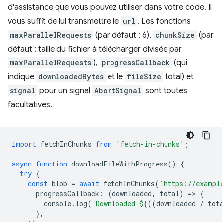
d'assistance que vous pouvez utiliser dans votre code. Il
vous suffit de lui transmettre le
url
. Les fonctions
maxParallelRequests
(par défaut : 6),
chunkSize
(par
défaut : taille du fichier à télécharger divisée par
maxParallelRequests
),
progressCallback
(qui
indique
downloadedBytes
et le
fileSize
total) et
signal
pour un signal
AbortSignal
sont toutes
facultatives.
import
fetchInChunks
from
'fetch-in-chunks'
;
async
function
downloadFileWithProgress
()
{
try
{
const
blob
=
await
fetchInChunks
(
'https://exampl
progressCallback
:
(
downloaded
,
total
)
=
>
{
console
.
log
(
`Downloaded 
${
((
downloaded
/
tot
},