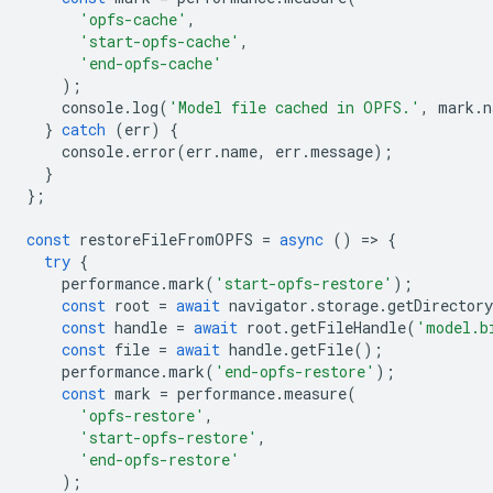
'opfs-cache'
,
'start-opfs-cache'
,
'end-opfs-cache'
);
console
.
log
(
'Model file cached in OPFS.'
,
mark
.
n
}
catch
(
err
)
{
console
.
error
(
err
.
name
,
err
.
message
);
}
};
const
restoreFileFromOPFS
=
async
()
=
>
{
try
{
performance
.
mark
(
'start-opfs-restore'
);
const
root
=
await
navigator
.
storage
.
getDirectory
const
handle
=
await
root
.
getFileHandle
(
'model.b
const
file
=
await
handle
.
getFile
();
performance
.
mark
(
'end-opfs-restore'
);
const
mark
=
performance
.
measure
(
'opfs-restore'
,
'start-opfs-restore'
,
'end-opfs-restore'
);