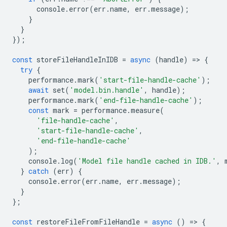
console
.
error
(
err
.
name
,
err
.
message
);
}
}
});
const
storeFileHandleInIDB
=
async
(
handle
)
=
>
{
try
{
performance
.
mark
(
'start-file-handle-cache'
);
await
set
(
'model.bin.handle'
,
handle
);
performance
.
mark
(
'end-file-handle-cache'
);
const
mark
=
performance
.
measure
(
'file-handle-cache'
,
'start-file-handle-cache'
,
'end-file-handle-cache'
);
console
.
log
(
'Model file handle cached in IDB.'
,
}
catch
(
err
)
{
console
.
error
(
err
.
name
,
err
.
message
);
}
};
const
restoreFileFromFileHandle
=
async
()
=
>
{