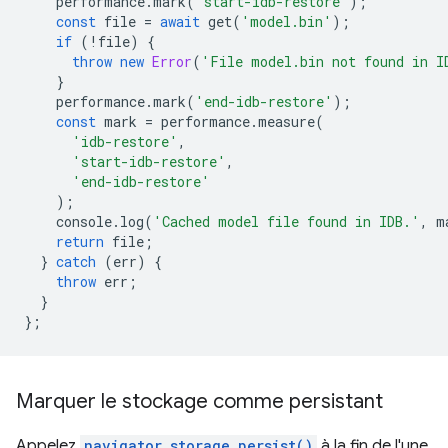
performance
.
mark
(
'start-idb-restore'
);
const
file
=
await
get
(
'model.bin'
);
if
(
!
file
)
{
throw
new
Error
(
'File model.bin not found in I
}
performance
.
mark
(
'end-idb-restore'
);
const
mark
=
performance
.
measure
(
'idb-restore'
,
'start-idb-restore'
,
'end-idb-restore'
);
console
.
log
(
'Cached model file found in IDB.'
,
m
return
file
;
}
catch
(
err
)
{
throw
err
;
}
};
Marquer le stockage comme persistant
Appelez
navigator.storage.persist()
à la fin de l'une