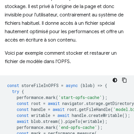
stockage. Il est privé à l'origine de la page et donc
invisible pour l'utilisateur, contrairement au système de
fichiers habituel. Il donne accès à un fichier spécial
hautement optimisé pour les performances et offre un
accès en écriture à son contenu.
Voici par exemple comment stocker et restaurer un
fichier de modèle dans l'OPFS.
const
storeFileInOPFS
=
async
(
blob
)
=
>
{
try
{
performance
.
mark
(
'start-opfs-cache'
);
const
root
=
await
navigator
.
storage
.
getDirectory
const
handle
=
await
root
.
getFileHandle
(
'model.b
const
writable
=
await
handle
.
createWritable
();
await
blob
.
stream
().
pipeTo
(
writable
);
performance
.
mark
(
'end-opfs-cache'
);
const
mark
=
performance
.
measure
(