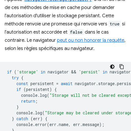
de ces méthodes de mise en cache pour demander
l'autorisation d'utiliser le stockage persistant. Cette
méthode renvoie une promesse qui renvoie vers
true
si
l'autorisation est accordée et
false
dans le cas
contraire. Le navigateur
peut ou non honorer la requête
,
selon les règles spécifiques au navigateur.
if
(
'storage'
in
navigator
 && 
'persist'
in
navigator
try
{
const
persistent
=
await
navigator
.
storage
.
persis
if
(
persistent
)
{
console
.
log
(
"Storage will not be cleared excep
return
;
}
console
.
log
(
"Storage may be cleared under storag
}
catch
(
err
)
{
console
.
error
(
err
.
name
,
err
.
message
);
}