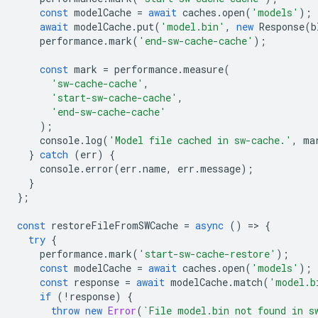
const
modelCache
=
await
caches
.
open
(
'models'
);
await
modelCache
.
put
(
'model.bin'
,
new
Response
(
b
performance
.
mark
(
'end-sw-cache-cache'
);
const
mark
=
performance
.
measure
(
'sw-cache-cache'
,
'start-sw-cache-cache'
,
'end-sw-cache-cache'
);
console
.
log
(
'Model file cached in sw-cache.'
,
ma
}
catch
(
err
)
{
console
.
error
(
err
.
name
,
err
.
message
);
}
};
const
restoreFileFromSWCache
=
async
()
=
>
{
try
{
performance
.
mark
(
'start-sw-cache-restore'
);
const
modelCache
=
await
caches
.
open
(
'models'
);
const
response
=
await
modelCache
.
match
(
'model.b
if
(
!
response
)
{
throw
new
Error
(
`File model.bin not found in s