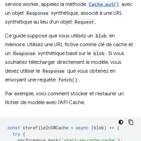
service worker, appelez la méthode
Cache.put()
avec
un objet
Response
synthétique, associé à une URL
synthétique au lieu d'un objet
Request
.
Ce guide suppose que vous utilisez un
blob
en
mémoire. Utilisez une URL fictive comme clé de cache et
un
Response
synthétique basé sur le
blob
. Si vous
souhaitez télécharger directement le modèle, vous
devez utiliser le
Response
que vous obtenez en
envoyant une requête
fetch()
.
Par exemple, voici comment stocker et restaurer un
fichier de modèle avec l'API Cache.
const
storeFileInSWCache
=
async
(
blob
)
=
>
{
try
{
performance
.
mark
(
'start-sw-cache-cache'
);