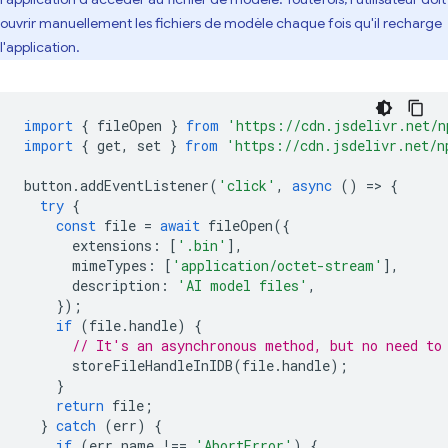
ouvrir manuellement les fichiers de modèle chaque fois qu'il recharge
l'application.
import
{
fileOpen
}
from
'https://cdn.jsdelivr.net/n
import
{
get
,
set
}
from
'https://cdn.jsdelivr.net/n
button
.
addEventListener
(
'click'
,
async
()
=
>
{
try
{
const
file
=
await
fileOpen
({
extensions
:
[
'.bin'
],
mimeTypes
:
[
'application/octet-stream'
],
description
:
'AI model files'
,
});
if
(
file
.
handle
)
{
// It's an asynchronous method, but no need to
storeFileHandleInIDB
(
file
.
handle
);
}
return
file
;
}
catch
(
err
)
{
if
(
err
.
name
!==
'AbortError'
)
{