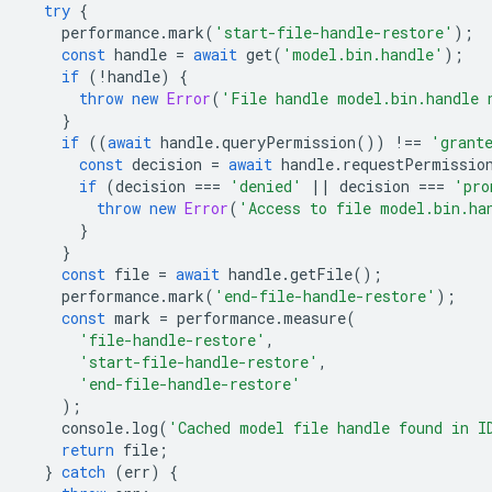
try
{
performance
.
mark
(
'start-file-handle-restore'
);
const
handle
=
await
get
(
'model.bin.handle'
);
if
(
!
handle
)
{
throw
new
Error
(
'File handle model.bin.handle 
}
if
((
await
handle
.
queryPermission
())
!==
'grant
const
decision
=
await
handle
.
requestPermissio
if
(
decision
===
'denied'
||
decision
===
'pro
throw
new
Error
(
'Access to file model.bin.ha
}
}
const
file
=
await
handle
.
getFile
();
performance
.
mark
(
'end-file-handle-restore'
);
const
mark
=
performance
.
measure
(
'file-handle-restore'
,
'start-file-handle-restore'
,
'end-file-handle-restore'
);
console
.
log
(
'Cached model file handle found in I
return
file
;
}
catch
(
err
)
{