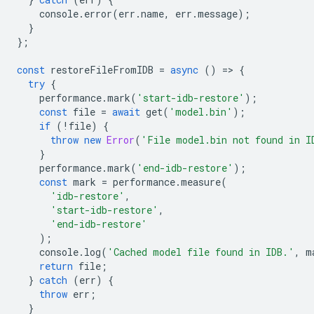
console
.
error
(
err
.
name
,
err
.
message
);
}
};
const
restoreFileFromIDB
=
async
()
=
>
{
try
{
performance
.
mark
(
'start-idb-restore'
);
const
file
=
await
get
(
'model.bin'
);
if
(
!
file
)
{
throw
new
Error
(
'File model.bin not found in I
}
performance
.
mark
(
'end-idb-restore'
);
const
mark
=
performance
.
measure
(
'idb-restore'
,
'start-idb-restore'
,
'end-idb-restore'
);
console
.
log
(
'Cached model file found in IDB.'
,
m
return
file
;
}
catch
(
err
)
{
throw
err
;
}