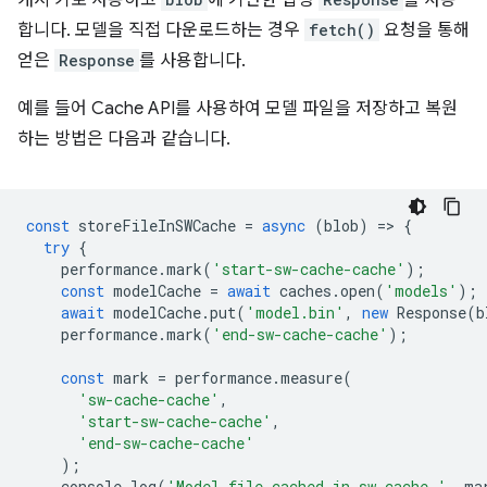
캐시 키로 사용하고
에 기반한 합성
를 사용
합니다. 모델을 직접 다운로드하는 경우
fetch()
요청을 통해
얻은
Response
를 사용합니다.
예를 들어 Cache API를 사용하여 모델 파일을 저장하고 복원
하는 방법은 다음과 같습니다.
const
storeFileInSWCache
=
async
(
blob
)
=
>
{
try
{
performance
.
mark
(
'start-sw-cache-cache'
);
const
modelCache
=
await
caches
.
open
(
'models'
);
await
modelCache
.
put
(
'model.bin'
,
new
Response
(
b
performance
.
mark
(
'end-sw-cache-cache'
);
const
mark
=
performance
.
measure
(
'sw-cache-cache'
,
'start-sw-cache-cache'
,
'end-sw-cache-cache'
);
console
.
log
(
'Model file cached in sw-cache.'
,
ma