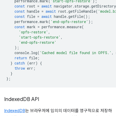
performance
.
mark
(
'start-opfs-restore'
);
const
root
=
await
navigator
.
storage
.
getDirectory
const
handle
=
await
root
.
getFileHandle
(
'model.b
const
file
=
await
handle
.
getFile
();
performance
.
mark
(
'end-opfs-restore'
);
const
mark
=
performance
.
measure
(
'opfs-restore'
,
'start-opfs-restore'
,
'end-opfs-restore'
);
console
.
log
(
'Cached model file found in OPFS.'
,
return
file
;
}
catch
(
err
)
{
throw
err
;
}
};
Indexed
DB API
IndexedDB
는 브라우저에 임의의 데이터를 영구적으로 저장하