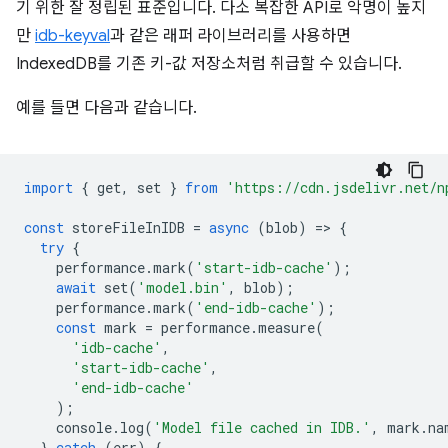
기 위한 잘 정립된 표준입니다. 다소 복잡한 API로 악명이 높지
만
idb-keyval
과 같은 래퍼 라이브러리를 사용하면
IndexedDB를 기존 키-값 저장소처럼 취급할 수 있습니다.
예를 들면 다음과 같습니다.
import
{
get
,
set
}
from
'https://cdn.jsdelivr.net/n
const
storeFileInIDB
=
async
(
blob
)
=
>
{
try
{
performance
.
mark
(
'start-idb-cache'
);
await
set
(
'model.bin'
,
blob
);
performance
.
mark
(
'end-idb-cache'
);
const
mark
=
performance
.
measure
(
'idb-cache'
,
'start-idb-cache'
,
'end-idb-cache'
);
console
.
log
(
'Model file cached in IDB.'
,
mark
.
na
}
catch
(
err
)
{