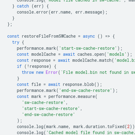
}
catch
(
err
)
{
console
.
error
(
err
.
name
,
err
.
message
);
}
};
const
restoreFileFromSWCache
=
async
()
=
>
{
try
{
performance
.
mark
(
'start-sw-cache-restore'
);
const
modelCache
=
await
caches
.
open
(
'models'
);
const
response
=
await
modelCache
.
match
(
'model.b
if
(
!
response
)
{
throw
new
Error
(
`File model.bin not found in s
}
const
file
=
await
response
.
blob
();
performance
.
mark
(
'end-sw-cache-restore'
);
const
mark
=
performance
.
measure
(
'sw-cache-restore'
,
'start-sw-cache-restore'
,
'end-sw-cache-restore'
);
console
.
log
(
mark
.
name
,
mark
.
duration
.
toFixed
(
2
))
console
.
log
(
'Cached model file found in sw-cache