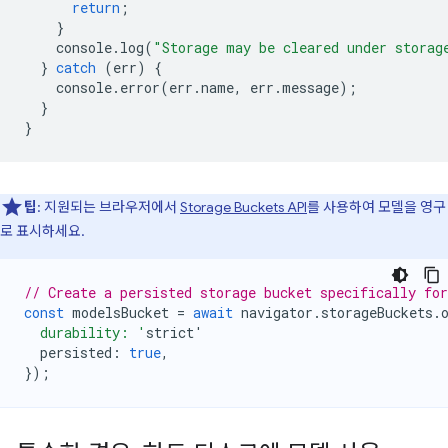
return
;
}
console
.
log
(
"Storage may be cleared under storag
}
catch
(
err
)
{
console
.
error
(
err
.
name
,
err
.
message
);
}
}
팁
: 지원되는 브라우저에서
Storage Buckets API
를 사용하여 모델을 영구
로 표시하세요.
// Create a persisted storage bucket specifically fo
const
modelsBucket
=
await
navigator
.
storageBuckets
.
  durability: '
strict
'
persisted
:
true
,
});