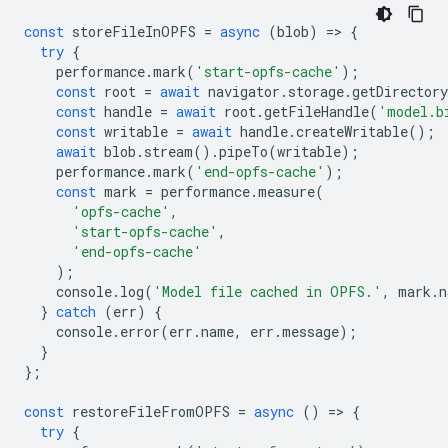
const
storeFileInOPFS
=
async
(
blob
)
=
>
{
try
{
performance
.
mark
(
'start-opfs-cache'
);
const
root
=
await
navigator
.
storage
.
getDirectory
const
handle
=
await
root
.
getFileHandle
(
'model.b
const
writable
=
await
handle
.
createWritable
();
await
blob
.
stream
().
pipeTo
(
writable
);
performance
.
mark
(
'end-opfs-cache'
);
const
mark
=
performance
.
measure
(
'opfs-cache'
,
'start-opfs-cache'
,
'end-opfs-cache'
);
console
.
log
(
'Model file cached in OPFS.'
,
mark
.
n
}
catch
(
err
)
{
console
.
error
(
err
.
name
,
err
.
message
);
}
};
const
restoreFileFromOPFS
=
async
()
=
>
{
try
{