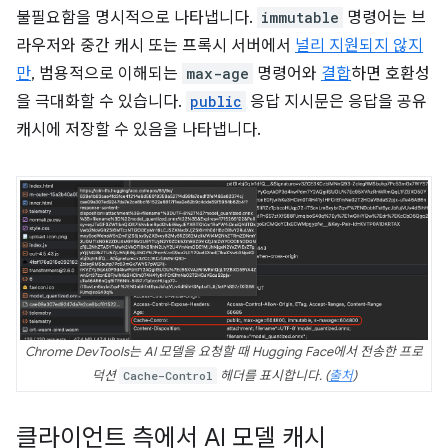
불필요함을 명시적으로 나타냅니다.
immutable
명령어는 브
라우저와 중간 캐시 또는 프록시 서버에서
널리 지원되지 않지
만
, 범용적으로 이해되는
max-age
명령어와
결합
하면 호환성
을 극대화할 수 있습니다.
public
응답 지시문은 응답을 공유
캐시에 저장할 수 있음을 나타냅니다.
Chrome DevTools는 AI 모델을 요청할 때 Hugging Face에서 전송한 프로
덕션
Cache-Control
헤더를 표시합니다. (
출처
)
클라이언트 측에서 AI 모델 캐시