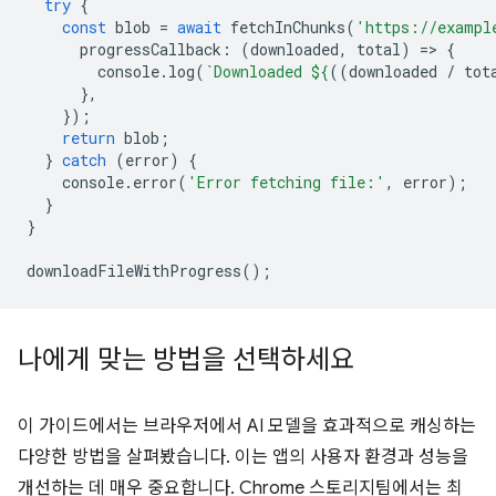
try
{
const
blob
=
await
fetchInChunks
(
'https://exampl
progressCallback
:
(
downloaded
,
total
)
=
>
{
console
.
log
(
`Downloaded 
${
((
downloaded
/
tot
},
});
return
blob
;
}
catch
(
error
)
{
console
.
error
(
'Error fetching file:'
,
error
);
}
}
downloadFileWithProgress
();
나에게 맞는 방법을 선택하세요
이 가이드에서는 브라우저에서 AI 모델을 효과적으로 캐싱하는
다양한 방법을 살펴봤습니다. 이는 앱의 사용자 환경과 성능을
개선하는 데 매우 중요합니다. Chrome 스토리지팀에서는 최