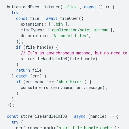
button
.
addEventListener
(
'click'
,
async
()
=
>
{
try
{
const
file
=
await
fileOpen
({
extensions
:
[
'.bin'
],
mimeTypes
:
[
'application/octet-stream'
],
description
:
'AI model files'
,
});
if
(
file
.
handle
)
{
// It's an asynchronous method, but no need to
storeFileHandleInIDB
(
file
.
handle
);
}
return
file
;
}
catch
(
err
)
{
if
(
err
.
name
!==
'AbortError'
)
{
console
.
error
(
err
.
name
,
err
.
message
);
}
}
});
const
storeFileHandleInIDB
=
async
(
handle
)
=
>
{
try
{
performance
.
mark
(
'start-file-handle-cache'
);