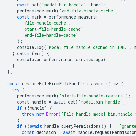
await
set
(
'model.bin.handle'
,
handle
);
performance
.
mark
(
'end-file-handle-cache'
);
const
mark
=
performance
.
measure
(
'file-handle-cache'
,
'start-file-handle-cache'
,
'end-file-handle-cache'
);
console
.
log
(
'Model file handle cached in IDB.'
,
}
catch
(
err
)
{
console
.
error
(
err
.
name
,
err
.
message
);
}
};
const
restoreFileFromFileHandle
=
async
()
=
>
{
try
{
performance
.
mark
(
'start-file-handle-restore'
);
const
handle
=
await
get
(
'model.bin.handle'
);
if
(
!
handle
)
{
throw
new
Error
(
'File handle model.bin.handle 
}
if
((
await
handle
.
queryPermission
())
!==
'grant
const
decision
=
await
handle
.
requestPermissio