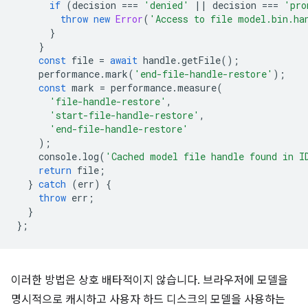
if
(
decision
===
'denied'
||
decision
===
'pro
throw
new
Error
(
'Access to file model.bin.ha
}
}
const
file
=
await
handle
.
getFile
();
performance
.
mark
(
'end-file-handle-restore'
);
const
mark
=
performance
.
measure
(
'file-handle-restore'
,
'start-file-handle-restore'
,
'end-file-handle-restore'
);
console
.
log
(
'Cached model file handle found in I
return
file
;
}
catch
(
err
)
{
throw
err
;
}
};
이러한 방법은 상호 배타적이지 않습니다. 브라우저에 모델을
명시적으로 캐시하고 사용자 하드 디스크의 모델을 사용하는