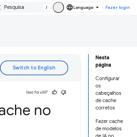
/
Fazer login
Nesta
página
Configurar
os
Isso foi útil?
cabeçalhos
de cache
ache no
corretos
Fazer cache
de modelos
de IA no