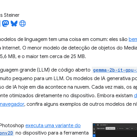
 Steiner
modelos de linguagem tem uma coisa em comum: eles são
bem
la Internet. O menor modelo de detecção de objetos do Media
 5,6 MB, e o maior tem cerca de 25 MB.
nguagem grande (LLM) de código aberto
gemma-2b-it-gpu-
muito pequeno para um LLM. Os modelos de IA generativa po
so de IA hoje em dia acontece na nuvem. Cada vez mais, os 
nte otimizados diretamente no dispositivo. Embora existam
d
 navegador
, confira alguns exemplos de outros modelos de 
Photoshop
executa uma variante do
onv2D
no dispositivo para a ferramenta