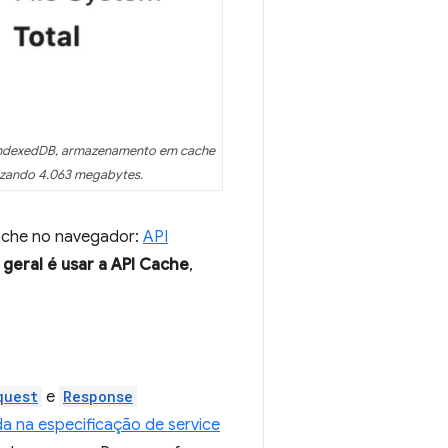
 IndexedDB, armazenamento em cache
izando 4.063 megabytes.
cache no navegador:
API
eral é usar a API Cache
,
quest
e
Response
da na especificação de service