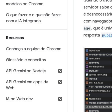
Quando o usuári
modelos no Chrome
servidor saiba 
é desnecessári
O que fazer e o que não fazer
com a IA integrada
com navegadore
age
, que é uni
resposta
publ
Recursos
Conheça a equipe do Chrome
Glossário e conceitos
API Gemini no Node
.
js
API Gemini em apps da
Web
IA no Web
.
dev