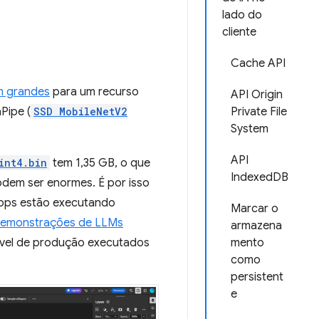
lado do
cliente
Cache API
 grandes
para um recurso
API Origin
Pipe (
SSD MobileNetV2
Private File
System
API
int4.bin
tem 1,35 GB, o que
IndexedDB
dem ser enormes. É por isso
apps estão executando
Marcar o
emonstrações de LLMs
armazena
nível de produção executados
mento
como
persistent
e