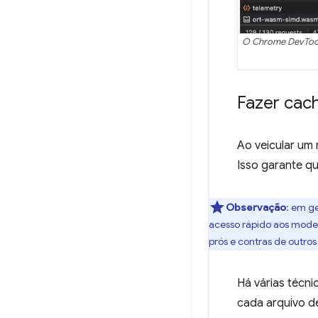
O Chrome DevTool
Fazer cach
Ao veicular um
Isso garante q
Observação
:
em ge
acesso rápido aos model
prós e contras de outr
Há várias técn
cada arquivo d