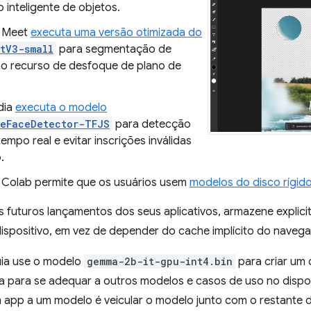
 inteligente de objetos.
 Meet
executa uma versão otimizada do
tV3-small
para segmentação de
o recurso de desfoque de plano de
dia
executa o modelo
peFaceDetector-TFJS
para detecção
tempo real e evitar inscrições inválidas
.
Colab permite que os usuários usem
modelos do disco rígid
os futuros lançamentos dos seus aplicativos, armazene expli
ispositivo, em vez de depender do cache implícito do naveg
ia use o modelo
gemma-2b-it-gpu-int4.bin
para criar um
da para se adequar a outros modelos e casos de uso no dispo
 app a um modelo é veicular o modelo junto com o restante d