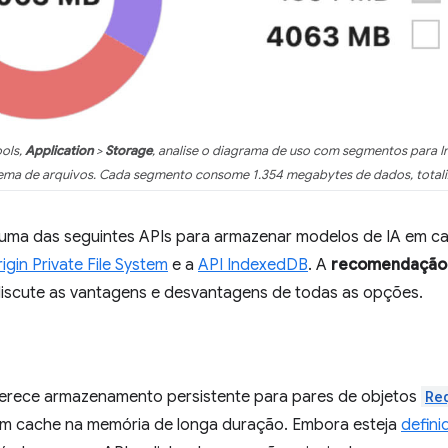
ols,
Application
>
Storage
, analise o diagrama de uso com segmentos para
tema de arquivos. Cada segmento consome 1.354 megabytes de dados, total
r uma das seguintes APIs para armazenar modelos de IA em 
igin Private File System
e a
API IndexedDB
. A
recomendação g
discute as vantagens e desvantagens de todas as opções.
erece armazenamento persistente para pares de objetos
Re
m cache na memória de longa duração. Embora esteja
defini