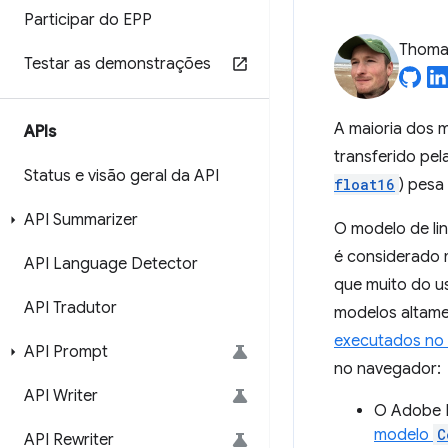
Participar do EPP
Thomas
Testar as demonstrações
A maioria dos 
APIs
transferido pe
Status e visão geral da API
float16
) pesa
API Summarizer
O modelo de li
é considerado 
API Language Detector
que muito do u
API Tradutor
modelos altame
executados no
API Prompt
no navegador:
API Writer
O Adobe 
modelo
C
API Rewriter