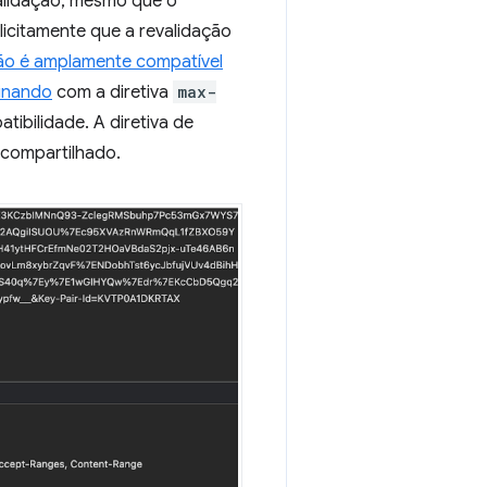
validação, mesmo que o
licitamente que a revalidação
ão é amplamente compatível
inando
com a diretiva
max-
tibilidade. A diretiva de
compartilhado.