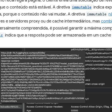
o recarrega a página, o cliente envia uma solicitação de re
que o conteúdo está estável. A diretiva
immutable
indica exp
a, porque o conteúdo não vai mudar. A diretiva
immutable
n
s e servidores proxy ou de cache intermediários, mas
comb
versalmente compreendida, é possível garantir a máxima compa
ic
indica que a resposta pode ser armazenada em um cache 