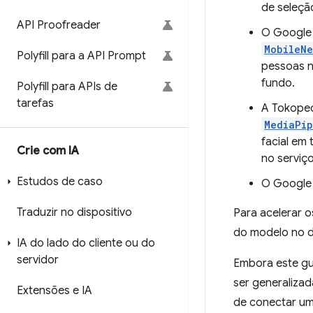
de seleção
API Proofreader
O Google
MobileNe
Polyfill para a API Prompt
pessoas n
fundo.
Polyfill para APIs de
tarefas
A Tokope
MediaPi
facial em 
Crie com IA
no serviço
Estudos de caso
O Google 
Traduzir no dispositivo
Para acelerar 
do modelo no d
IA do lado do cliente ou do
servidor
Embora este gu
ser generaliza
Extensões e IA
de conectar um