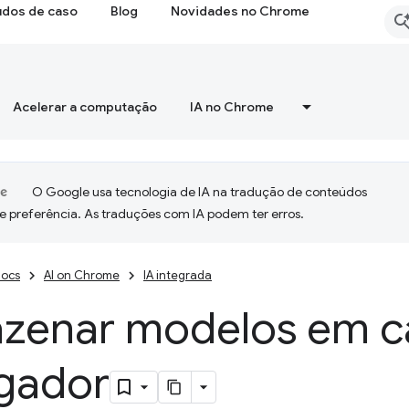
udos de caso
Blog
Novidades no Chrome
Acelerar a computação
IA no Chrome
O Google usa tecnologia de IA na tradução de conteúdos
e preferência. As traduções com IA podem ter erros.
ocs
AI on Chrome
IA integrada
zenar modelos em c
gador