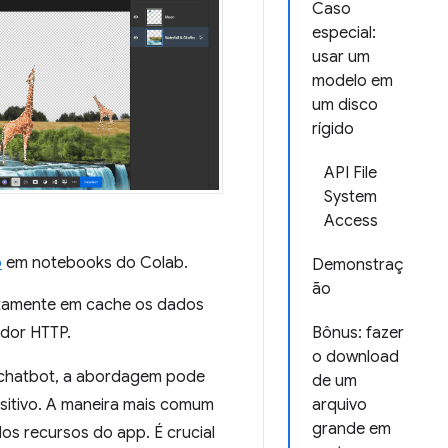
Caso
especial:
usar um
modelo em
um disco
rígido
API File
System
Access
o
em notebooks do Colab.
Demonstraç
ão
citamente em cache os dados
ador HTTP.
Bônus: fazer
o download
 chatbot, a abordagem pode
de um
sitivo. A maneira mais comum
arquivo
grande em
os recursos do app. É crucial