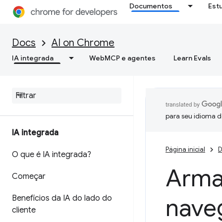
Documentos
Est
Docs
AI on Chrome
IA integrada
WebMCP e agentes
Learn Evals
para seu idioma d
IA integrada
Página inicial
D
O que é IA integrada?
Arma
Começar
Benefícios da IA do lado do
nave
cliente