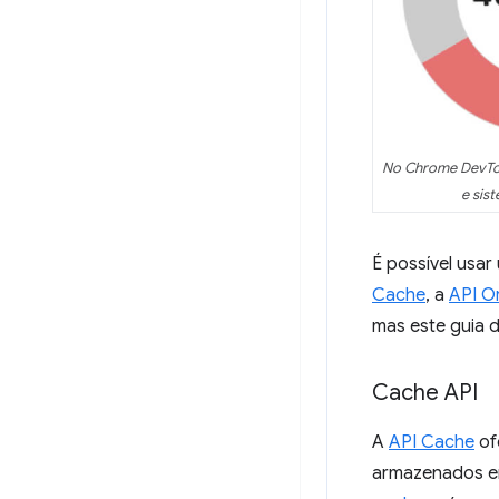
No Chrome DevTo
e sis
É possível usa
Cache
, a
API Or
mas este guia 
Cache API
A
API Cache
of
armazenados e