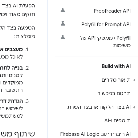
הפעלת 
Proofreader API
חזקים מאוד ויכו
Polyfill for Prompt API
הטמעה בצד הלקוח
מומלצות:
‫Polyfill לממשקי API של
משימות
מעצבים את
לא כל מכשי
Build with AI
בנייה לתרח
תיאור מקרים
ממוקדים ול
התשובה הט
תרגום במכשיר
הגדרת דרי
AI בצד הלקוח או בצד השרת
לשימוש רב
למשתמשים 
תוספים ו-AI
שיתוף משו
AI היברידי עם Firebase AI Logic