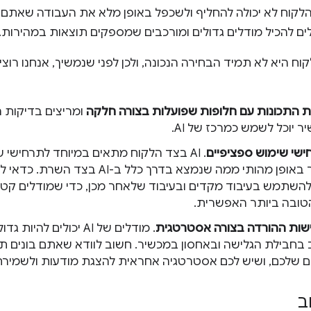
AI בצד הלקוח לא יכולה להחליף ולשכפל באופן מלא את העבודה שא
לים להכיל מודלים גדולים ומורכבים שמספקים תוצאות במהירות.
 היא לא תמיד הבחירה הנכונה, ולכן לפני שנמשיך, אנחנו רוצי
 התכונות עם חלופות שפועלות בצורה חלקה
ומריצים בדיקות ה
ר יוכל לשמש כמרכז של AI.
ישי שימוש ספציפיים
. ‫AI בצד הלקוח מתאים במיוחד לתרחישי 
קטנים יותר באופן מהותי ממה שנמצא בדרך
השתמש בעיבוד מקדים ובעיבוד שלאחר מכן, כדי שמודלים קטני
ובה ביותר האפשרית.
שות ההורדה בצורה אסטרטגית
. מודלים של AI יכולים ל
 בחבילת הגלישה ובאחסון במכשיר. חשוב לוודא שאתם בונים ת
שלכם, ושיש לכם אסטרטגיה אחראית להצגת מודעות ולשמירתן
ב