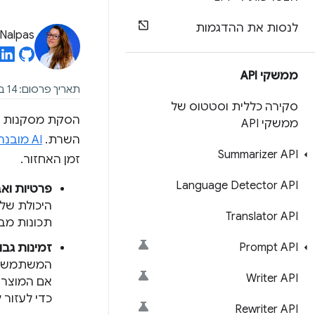
לנסות את ההדגמות
Nalpas
ממשקי API
תאריך פרסום: 14 במאי 2024
סקירה כללית וסטטוס של
ממשקי API
השרת.
AI מובנה
Summarizer API
זמן האחזור.
Language Detector API
פרטיות וא
היכולת שלכ
Translator API
תכונות מבוססות-AI עם ה
Prompt API
זמינות גבו
Writer API
כדי לעזור 
Rewriter API