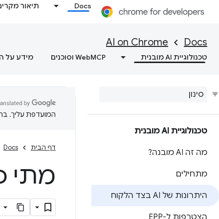
Docs
תיאור מקרים
AI on Chrome
Docs
טכנולוגיית AI מובנית
WebMCP וסוכנים
מידע על ה
המועדפת עליך. בתרג
טכנולוגיית AI מובנית
דף הבית
Docs
מה זה AI מובנה?
מתי כדאי 
מתחילים
היתרונות של AI בצד הלקוח
הצטרפות ל-EPP