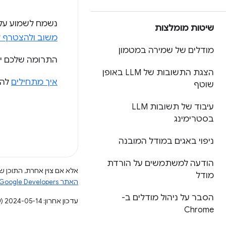
נשמח לשמוע על 
שיטות מומלצות
משוב ולהצטרף 
מודלים של שמירה במטמון
התרומה שלכם יכולה לעזור 
הצגת התשובות של LLM באופן
איך מתחילים
להשתמ
שוטף
עיבוד של תשובות LLM
בסטרימינג
ניפוי באגים במודל המובנה
הודעה למשתמשים על הורדת
אלא אם צוין אחרת, התוכן של
מודל
האתר Google Developers‏
הסבר על ניהול מודלים ב-
עדכון אחרון: 2024-05-14 (שעון UTC).
Chrome