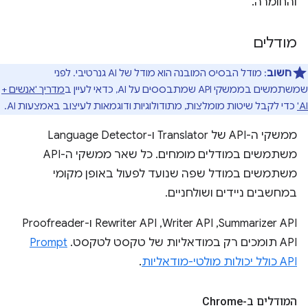
והחומרה.
מודלים
חשוב
: מודל הבסיס המובנה הוא מודל של AI גנרטיבי. לפני
שמשתמשים בממשקי API שמתבססים על AI, כדאי לעיין ב
מדריך 'אנשים +
AI'
כדי לקבל שיטות מומלצות, מתודולוגיות ודוגמאות לעיצוב באמצעות AI.
ממשקי ה-API של Translator ו-Language Detector
משתמשים במודלים מומחים. כל שאר ממשקי ה-API
משתמשים במודל שפה שנועד לפעול באופן מקומי
במחשבים ניידים ושולחניים.
‫Summarizer API,‏ Writer API,‏ Rewriter API ו-Proofreader
API תומכים רק במודאליות של טקסט לטקסט. ‫
Prompt
API כולל יכולות מולטי-מודאליות
.
המודלים ב-Chrome