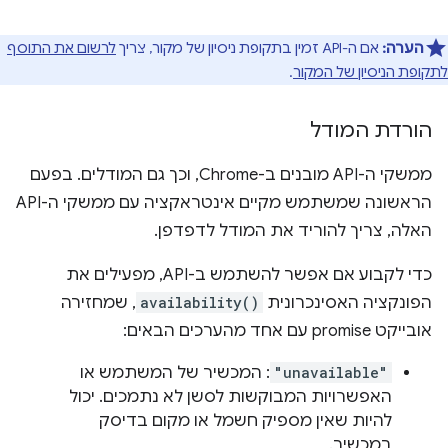
הערה:
אם ה-API זמין בתקופת ניסיון של מקור, צריך
לרשום את התוסף
לתקופת הניסיון של המקור
.
הורדת המודל
ממשקי ה-API מובנים ב-Chrome, וכך גם המודלים. בפעם
הראשונה שמשתמש מקיים אינטראקציה עם ממשקי ה-API
האלה, צריך להוריד את המודל לדפדפן.
כדי לקבוע אם אפשר להשתמש ב-API, מפעילים את
הפונקציה האסינכרונית
availability()
, שמחזירה
אובייקט promise עם אחד מהערכים הבאים:
"unavailable"
: המכשיר של המשתמש או
האפשרויות המבוקשות לסשן לא נתמכים. יכול
להיות שאין מספיק חשמל או מקום בדיסק
במכשיר.