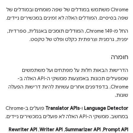
‫Chrome משתמש במודלים של שפה מומחים ובמודלים של
שפה בסיסיים. המודלים האלה לא זמינים במכשירים ניידים.
החל מ-Chrome 149, המודלים תומכים באנגלית, ספרדית,
יפנית, גרמנית וצרפתית כקלט ופלט של טקסט.
חומרה
הדרישות הבאות חלות על מפתחים ועל משתמשים
שמפעילים תכונות באמצעות ממשקי ה-API האלה ב-
Chrome. בדפדפנים אחרים עשויות להיות דרישות הפעלה
שונות.
Language Detector
ו-
Translator APIs
פועלים ב-Chrome
במחשב. ממשקי ה-API האלה לא פועלים במכשירים ניידים.
Prompt API
,‏
Summarizer API
,‏
Writer API
,‏
Rewriter API