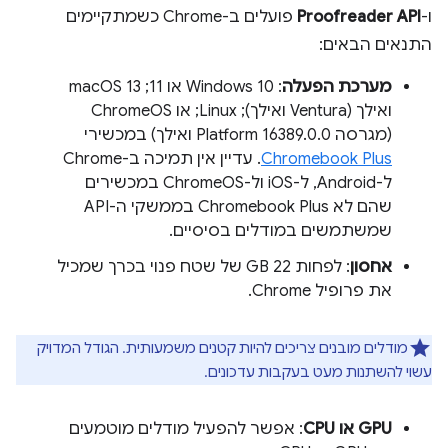
ו-
Proofreader API
פועלים ב-Chrome כשמתקיימים
התנאים הבאים:
מערכת הפעלה
: Windows 10 או 11;‏ macOS 13
ואילך (Ventura ואילך); Linux; או ChromeOS
(מגרסה Platform 16389.0.0 ואילך) במכשירי
Chromebook Plus
. עדיין אין תמיכה ב-Chrome
ל-Android, ל-iOS ול-ChromeOS במכשירים
שהם לא Chromebook Plus בממשקי ה-API
שמשתמשים במודלים בסיסיים.
אחסון
: לפחות 22 GB של שטח פנוי בכרך שמכיל
את פרופיל Chrome.
מודלים מובנים צריכים להיות קטנים משמעותית. הגודל המדויק
עשוי להשתנות מעט בעקבות עדכונים.
GPU או CPU
: אפשר להפעיל מודלים מוטמעים