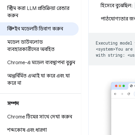
হিসেবে বুঝেছিল:
স্ট্রিম করা LLM প্রতিক্রিয়া রেন্ডার
করুন
পাঠযোগ্যতার জন্য
বিল্ট-ইন মডেলটি ডিবাগ করুন
মডেল ডাউনলোড
Executing
model
<system>You
are
ব্যবহারকারীদের অবহিত
with
string:
<us
Chrome-এ মডেল ব্যবস্থাপনা বুঝুন
অন্তর্নির্মিত এআই যা করে এবং যা
করে না
সম্পদ
Chrome টিমের সাথে দেখা করুন
শব্দকোষ এবং ধারণা