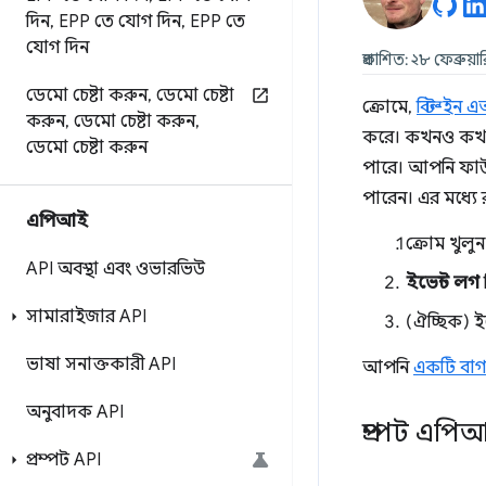
দিন
,
EPP তে যোগ দিন
,
EPP তে
যোগ দিন
প্রকাশিত: ২৮ ফেব্রুয়
ডেমো চেষ্টা করুন
,
ডেমো চেষ্টা
ক্রোমে,
বিল্ট-ইন 
করুন
,
ডেমো চেষ্টা করুন
,
করে। কখনও কখনও,
ডেমো চেষ্টা করুন
পারে। আপনি ফাউন
পারেন। এর মধ্য
এপিআই
ক্রোম খুলু
API অবস্থা এবং ওভারভিউ
ইভেন্ট লগ
সামারাইজার API
(ঐচ্ছিক) 
ভাষা সনাক্তকারী API
আপনি
একটি বাগ 
অনুবাদক API
প্রম্পট এপ
প্রম্পট API