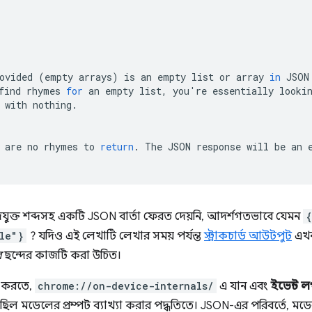
ovided
(
empty
arrays
)
is
an
empty
list
or
array
in
JSON
find
rhymes
for
an
empty
list,
you
'
re
essentially
looki
with
nothing.

are
no
rhymes
to
return
.
The
JSON
response
will
be
an
যুক্ত শব্দসহ একটি JSON বার্তা ফেরত দেয়নি, আদর্শগতভাবে যেমন
{
le"}
? যদিও এই লেখাটি লেখার সময় পর্যন্ত
স্ট্রাকচার্ড আউটপুট
এখনও
ে
ছন্দের কাজটি করা উচিত।
াগ করতে,
chrome://on-device-internals/
এ যান এবং
ইভেন্ট 
ি ছিল মডেলের প্রম্পট ব্যাখ্যা করার পদ্ধতিতে। JSON-এর পরিবর্তে, মডে