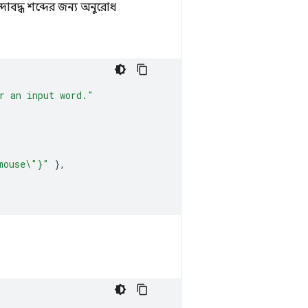
োবদ্ধ শব্দের জন্য অনুরোধ
r an input word."
mouse\"}"
},