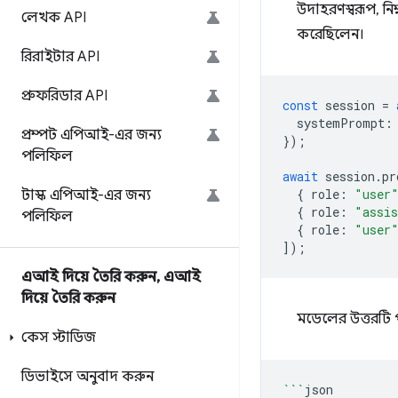
উদাহরণস্বরূপ, নি
লেখক API
করেছিলেন।
রিরাইটার API
প্রুফরিডার API
const
session
=
systemPrompt
:
প্রম্পট এপিআই-এর জন্য
});
পলিফিল
await
session
.
pr
{
role
:
"user
টাস্ক এপিআই-এর জন্য
{
role
:
"assi
পলিফিল
{
role
:
"user
]);
এআই দিয়ে তৈরি করুন
,
এআই
দিয়ে তৈরি করুন
মডেলের উত্তরটি প
কেস স্টাডিজ
ডিভাইসে অনুবাদ করুন
```