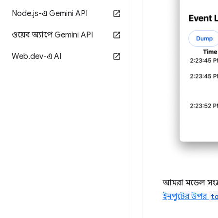
Node
.
js-এ Gemini API
ওয়েব অ্যাপে Gemini API
Web
.
dev-এ AI
আমরা মডেল সংক্র
ইনপুটের উপর
t