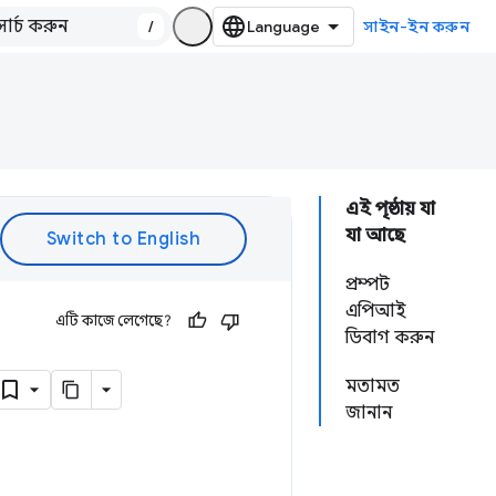
/
সাইন-ইন করুন
এই পৃষ্ঠায় যা
যা আছে
প্রম্পট
এপিআই
এটি কাজে লেগেছে?
ডিবাগ করুন
মতামত
জানান