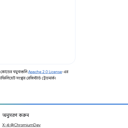
 কোডের নমুনাগুলি
Apache 2.0 License
-এর
িয়েট সংস্থার রেজিস্টার্ড ট্রেডমার্ক।
অনুসরণ করুন
X-এ @ChromiumDev