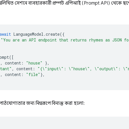
ম্নলিখিত সেশনে ব্যবহারকারী প্রম্পট এপিআই (Prompt API) থেকে ছন্দ
await
LanguageModel
.
create
({
"You are an API endpoint that returns rhymes as JSON fo
ompt
([
"
,
content
:
"house"
},
stant"
,
content
:
"{\"input\": \"house\", \"output\": \"
"
,
content
:
"file"
},
াঠযোগ্যতার জন্য নিম্নরূপে বিন্যস্ত করা হলো: