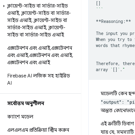
[]
ক্লায়েন্ট-সাইড বা সার্ভার-সাইড
```
এআই
,
ক্লায়েন্ট-সাইড বা সার্ভার-
সাইড এআই
,
ক্লায়েন্ট-সাইড বা
**Reasoning:**

সার্ভার-সাইড এআই
,
ক্লায়েন্ট-
The
input
you
pr
সাইড বা সার্ভার-সাইড এআই
When
you
try
to
words
that
rhyme
এক্সটেনশন এবং এআই
,
এক্সটেনশন
এবং এআই
,
এক্সটেনশন এবং এআই
,
এক্সটেনশন এবং এআই
Therefore,
there
array
`
[]
`
.
"
Firebase AI লজিক সহ হাইব্রিড
AI
মডেলটি কেন ছন্দ
"output": "pi
সর্বোত্তম অনুশীলন
অন্তত
কোনোভাব
ক্যাশে মডেল
এই ত্রুটিটি ডিব
এলএলএম প্রতিক্রিয়া স্ট্রিম করুন
যায় যে, সমস্যাট