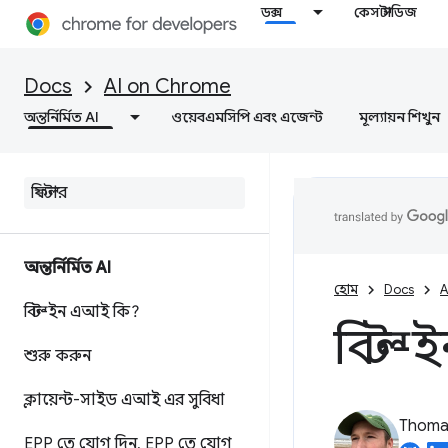
ডক্স
কেস স্টাডিজ
Docs
AI on Chrome
অন্তর্নির্মিত AI
ওয়েবএমসিপি এবং এজেন্ট
মূল্যায়ন শিখুন
অন্তর্নির্মিত AI
হোম
Docs
A
বিল্ট-ইন এআই কি?
বিল্ট
শুরু করুন
ক্লায়েন্ট-সাইড এআই এর সুবিধা
Thomas
EPP তে যোগ দিন
,
EPP তে যোগ