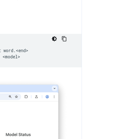
t
word.<end>
