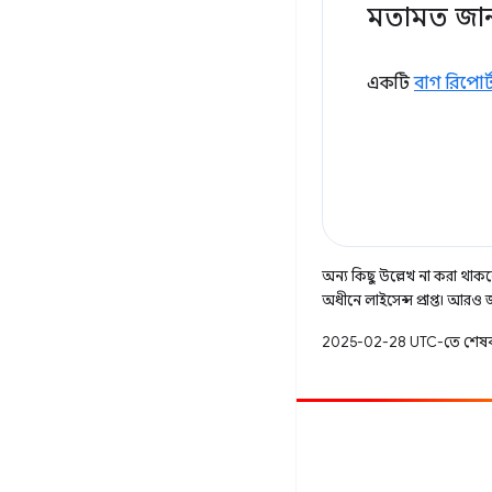
মতামত জা
একটি
বাগ রিপোর্
অন্য কিছু উল্লেখ না করা থাকলে
অধীনে লাইসেন্স প্রাপ্ত। আরও
2025-02-28 UTC-তে শেষব
অবদান
একটি বাগ ফাইল করুন