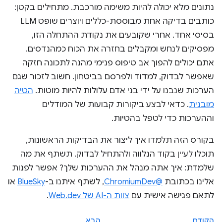
נתונים מלא יכולה להיות משימה מורכבת. מתחילים בקטן:
כותבים בדיקה אחת מבוססת-כללים ויוצרים שופט LLM
בסיסי אחד. אחרי שקובעים את נקודת ההתחלה הזו,
מפסיקים לנחש ומקבלים בחזרה את הכוח כמהנדסים.
אתם יכולים להפוך אב טיפוס פנימי מהנה לתכונה חזקה
שאפשר לבדוק, למדוד ולפרסם בביטחון. חשוב לזכור שגם
הערכות שנבנו על ידי בני אדם עלולות להיות מוטות.
הטיה
מובנית
. כדאי לבצע ביקורות קבועות של המודלים
וההערכות כדי לטפל בהטיות.
בקורס הזה תלמדו איך ליצור את הבדיקות הראשונות,
תוכלו לעיין בקוד הנלווה ולהתחיל לבדוק. תשתף את מה
שלמדת: איך אתה מנהל את ההערכות שלך? אפשר לפנות
אלינו בכתובת
@ChromiumDev
, לשתף איתנו ב-
BlueSky
או
לתאם פגישה אישית עם
צוות ה-AI של Web.dev
.
הקודם
הבא