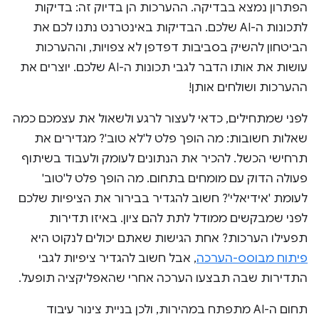
הפתרון נמצא בבדיקה. ההערכות הן בדיוק זה: בדיקות
לתכונות ה-AI שלכם. הבדיקות באינטרנט נתנו לכם את
הביטחון להשיק בסביבות דפדפן לא צפויות, וההערכות
עושות את אותו הדבר לגבי תכונות ה-AI שלכם. יוצרים את
ההערכות ושולחים אותן!
לפני שמתחילים, כדאי לעצור לרגע ולשאול את עצמכם כמה
שאלות חשובות: מה הופך פלט ל'לא טוב'? מגדירים את
תרחישי הכשל. להכיר את הנתונים לעומק ולעבוד בשיתוף
פעולה הדוק עם מומחים בתחום. מה הופך פלט ל'טוב'
לעומת 'אידיאלי'? חשוב להגדיר בבירור את הציפיות שלכם
לפני שמבקשים ממודל לתת להם ציון. באיזו תדירות
תפעילו הערכות? אחת הגישות שאתם יכולים לנקוט היא
פיתוח מבוסס-הערכה
, אבל חשוב להגדיר ציפיות לגבי
התדירות שבה תבצעו הערכה אחרי שהאפליקציה תופעל.
תחום ה-AI מתפתח במהירות, ולכן בניית צינור עיבוד