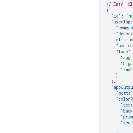
// Easy, cl
{
"id"
:
"s
"userInpu
"compa
"descri
    elite m
"audien
"tone"
"aggr
"high
"tech
]
},
"appOutp
"motto
"colorP
"text
"back
"prim
"seco
}