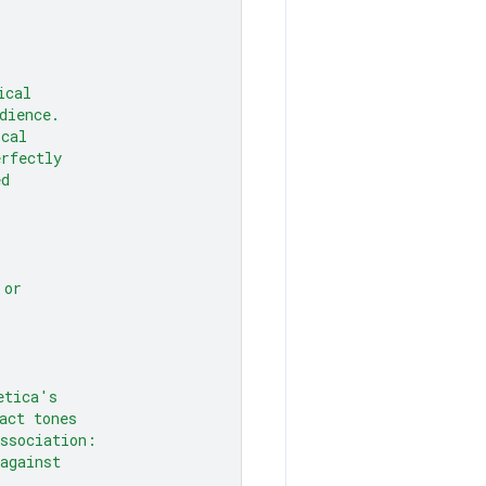
ical
dience.
ical
erfectly
ed
 or
etica's
act tones
association:
against