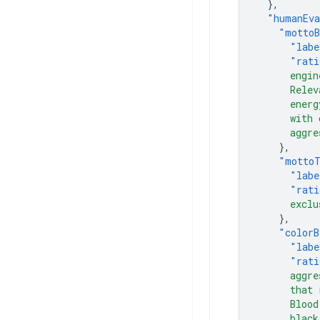
},
"humanEva
"mottoB
"labe
"rati
      engin
      Relev
      energ
      with 
      aggre
},
"mottoT
"labe
"rati
      exclu
},
"colorB
"labe
"rati
      aggre
      that 
      Blood
      black