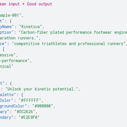
ean input + Good output
ample-001"
,
t"
:
{
nyName"
:
"Kinetica"
,
ption"
:
"Carbon-fiber plated performance footwear engin
arathon runners."
,
ce"
:
"competitive triathletes and professional runners"
:
[
essive"
,
-performance"
,
nical"
ut"
:
{
"
:
"Unlock your kinetic potential."
,
alette"
:
{
Color"
:
"#FFFFFF"
,
groundColor"
:
"#000000"
,
ary"
:
"#DC2626"
,
ndary"
:
"#E2E8F0"