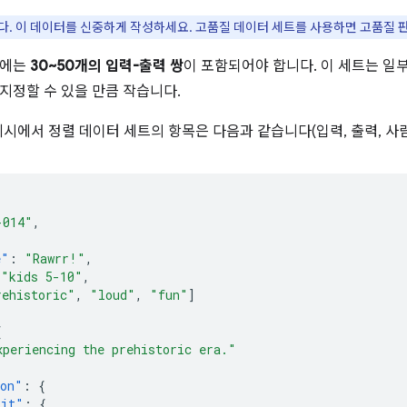
. 이 데이터를 신중하게 작성하세요. 고품질 데이터 세트를 사용하면 고품질 판
트에는
30~50개의 입력-출력 쌍
이 포함되어야 합니다. 이 세트는 일
지정할 수 있을 만큼 작습니다.
er 예시에서 정렬 데이터 세트의 항목은 다음과 같습니다(입력, 출력, 사람
-014"
,
{
e"
:
"Rawrr!"
,
"kids 5-10"
,
rehistoric"
,
"loud"
,
"fun"
]
{
xperiencing the prehistoric era."
ion"
:
{
Fit"
:
{