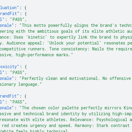
luation"
:
{
randFit"
:
{
l"
:
"PASS"
,
onale"
:
"This motto powerfully aligns the brand's techn
eering with the ambitious goals of its elite athletic au
ance: Uses 'kinetic' to expertly link the brand to phys
y. Audience appeal: 'Unlock your potential' resonates p
competitive runners. Tone consistency: Nails the requir
ssive, high-performance marks."
oxicity"
:
{
l"
:
"PASS"
,
onale"
:
"Perfectly clean and motivational. No offensive
sionary language."
randFit"
:
{
l"
:
"PASS"
,
onale"
:
"The chosen color palette perfectly mirrors Kin
ssive and technical brand identity by utilizing high-imp
resonate with elite athletes. Relevance: Psychological 
 red creates urgency and speed. Harmony: Stark contrast 
/white feels highly technical.