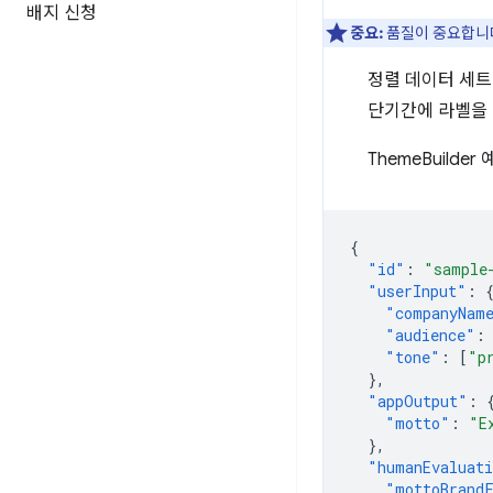
배지 신청
중요:
품질이 중요합니다
정렬 데이터 세
단기간에 라벨을 
ThemeBuild
{
"id"
:
"sample
"userInput"
:
"companyNam
"audience"
:
"tone"
:
[
"p
},
"appOutput"
:
"motto"
:
"E
},
"humanEvaluat
"mottoBrand