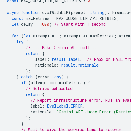
const
MAX_JUDGE_LLM_API_RETRIES
=
3
;
async
function
evalWithLLM
(
prompt
:
string
)
:
Promise<
const
maxRetries
=
MAX_JUDGE_LLM_API_RETRIES
;
let
delay
=
1000
;
// Start with 1 second
for
(
let
attempt
=
1
;
attempt
<
=
maxRetries
;
attem
try
{
// ... Make Gemini API call ...
return
{
label
:
result.label
,
// PASS or FAIL fr
rationale
:
result.rationale
};
}
catch
(
error
:
any
)
{
if
(
attempt
===
maxRetries
)
{
// Retries exhausted
return
{
// Report infrastructure error, NOT an eva
label
:
EvalLabel.ERROR
,
rationale
:
`Gemini API Judge Error (Retrie
};
}
// Wait to give the service time to recover