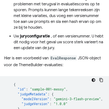
problemen met terugval in evaluatiescores op te
sporen. Prompts kunnen lange tekenreeksen zijn
met kleine variaties, dus voeg een versienummer
toe aan uw prompts en sla een hash ervan op om
ze bij te houden.
Uw
juryconfiguratie
, of een versienummer. U hebt
dit nodig voor het geval uw score sterk varieert na
een update van de jury.
Hier is een voorbeeld van
EvalResponse
JSON-object
voor de ThemeBuilder-evaluaties:
{
"id"
:
"sample-001-messy"
,
"judgeMetadata"
:
{
"modelVersion"
:
"gemini-3-flash-preview"
,
"judgeVersion"
:
"1.0.0"
},