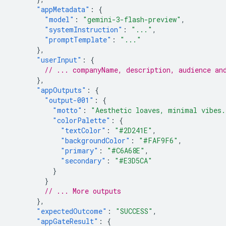
"appMetadata"
:
{
"model"
:
"gemini-3-flash-preview"
,
"systemInstruction"
:
"..."
,
"promptTemplate"
:
"..."
},
"userInput"
:
{
// ... companyName, description, audience an
},
"appOutputs"
:
{
"output-001"
:
{
"motto"
:
"Aesthetic loaves, minimal vibes.
"colorPalette"
:
{
"textColor"
:
"#2D241E"
,
"backgroundColor"
:
"#FAF9F6"
,
"primary"
:
"#C6A68E"
,
"secondary"
:
"#E3D5CA"
}
}
// ... More outputs
},
"expectedOutcome"
:
"SUCCESS"
,
"appGateResult"
:
{