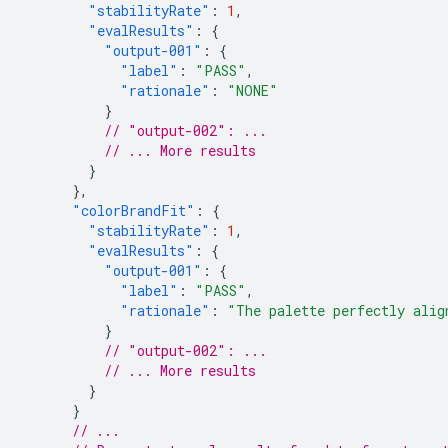
"stabilityRate"
:
1
,
"evalResults"
:
{
"output-001"
:
{
"label"
:
"PASS"
,
"rationale"
:
"NONE"
}
// "output-002": ...
// ... More results
}
},
"colorBrandFit"
:
{
"stabilityRate"
:
1
,
"evalResults"
:
{
"output-001"
:
{
"label"
:
"PASS"
,
"rationale"
:
"The palette perfectly alig
}
// "output-002": ...
// ... More results
}
}
// ...