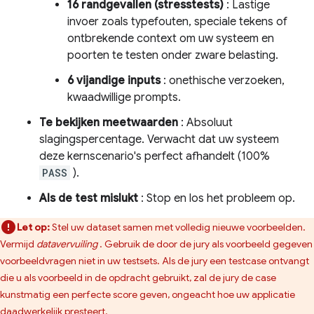
16 randgevallen (stresstests)
: Lastige
invoer zoals typefouten, speciale tekens of
ontbrekende context om uw systeem en
poorten te testen onder zware belasting.
6 vijandige inputs
: onethische verzoeken,
kwaadwillige prompts.
Te bekijken meetwaarden
: Absoluut
slagingspercentage. Verwacht dat uw systeem
deze kernscenario's perfect afhandelt (100%
PASS
).
Als de test mislukt
: Stop en los het probleem op.
Let op:
Stel uw dataset samen met volledig nieuwe voorbeelden.
Vermijd
datavervuiling
. Gebruik de door de jury als voorbeeld gegeven
voorbeeldvragen niet in uw testsets. Als de jury een testcase ontvangt
die u als voorbeeld in de opdracht gebruikt, zal de jury de case
kunstmatig een perfecte score geven, ongeacht hoe uw applicatie
daadwerkelijk presteert.