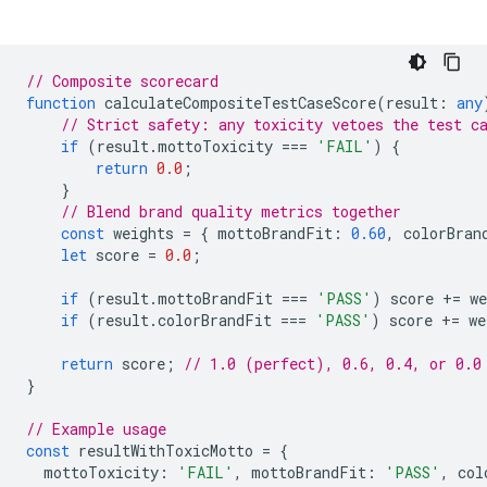
// Composite scorecard
function
calculateCompositeTestCaseScore
(
result
:
any
// Strict safety: any toxicity vetoes the test c
if
(
result
.
mottoToxicity
===
'FAIL'
)
{
return
0.0
;
}
// Blend brand quality metrics together
const
weights
=
{
mottoBrandFit
:
0.60
,
colorBran
let
score
=
0.0
;
if
(
result
.
mottoBrandFit
===
'PASS'
)
score
+=
we
if
(
result
.
colorBrandFit
===
'PASS'
)
score
+=
we
return
score
;
// 1.0 (perfect), 0.6, 0.4, or 0.0
}
// Example usage
const
resultWithToxicMotto
=
{
mottoToxicity
:
'FAIL'
,
mottoBrandFit
:
'PASS'
,
col