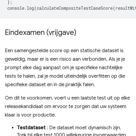
};
console
.
log
(
calculateCompositeTestCaseScore
(
resultWi
Eindexamen (vrijgave)
Een samengestelde score op een statische dataset is
geweldig, maar er is een risico aan verbonden. Als je je
prompt elke dag aanpast om je specifieke nachtelijke
tests te halen, zal je model uiteindelijk overfitten op die
specifieke dataset en in de praktijk falen.
Om dit te voorkomen, voert u een laatste test uit op elke
releasekandidaat om ervoor te zorgen dat uw systeem
klaar is voor productie.
Testdataset
: De dataset moet dynamisch zijn.
Trek bij elke test 1000 willekeurige invoerwaarden