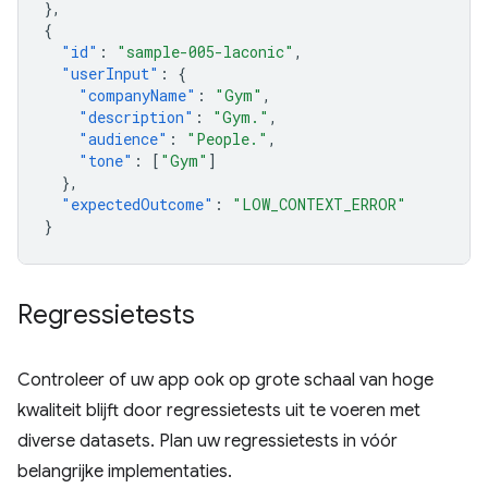
},
{
"id"
:
"sample-005-laconic"
,
"userInput"
:
{
"companyName"
:
"Gym"
,
"description"
:
"Gym."
,
"audience"
:
"People."
,
"tone"
:
[
"Gym"
]
},
"expectedOutcome"
:
"LOW_CONTEXT_ERROR"
}
Regressietests
Controleer of uw app ook op grote schaal van hoge
kwaliteit blijft door regressietests uit te voeren met
diverse datasets. Plan uw regressietests in vóór
belangrijke implementaties.