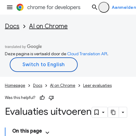
Aanmelden
Docs
AI on Chrome
Deze pagina is vertaald door de
Cloud Translation API
.
Homepage
Docs
AI on Chrome
Leer evaluaties
Was this helpful?
Evaluaties uitvoeren
On this page