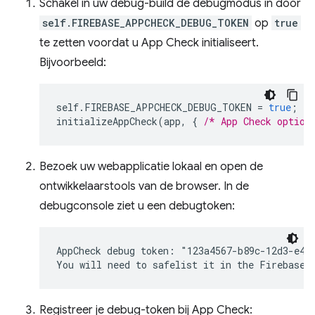
Schakel in uw debug-build de debugmodus in door
self.FIREBASE_APPCHECK_DEBUG_TOKEN
op
true
te zetten voordat u App Check initialiseert.
Bijvoorbeeld:
self
.
FIREBASE_APPCHECK_DEBUG_TOKEN
=
true
;
initializeAppCheck
(
app
,
{
/* App Check option
Bezoek uw webapplicatie lokaal en open de
ontwikkelaarstools van de browser. In de
debugconsole ziet u een debugtoken:
AppCheck debug token: "123a4567-b89c-12d3-e456
Registreer je debug-token bij App Check: