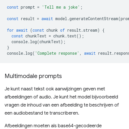
const
prompt
=
'Tell me a joke'
;
const
result
=
await
model
.
generateContentStream
(
pro
for
await
(
const
chunk
of
result
.
stream
)
{
const
chunkText
=
chunk
.
text
();
console
.
log
(
chunkText
);
}
console
.
log
(
'Complete response'
,
await
result
.
respon
Multimodale prompts
Je kunt naast tekst ook aanwijzingen geven met
afbeeldingen of audio. Je kunt het model bijvoorbeeld
vragen de inhoud van een afbeelding te beschrijven of
een audiobestand te transcriberen.
Afbeeldingen moeten als base64-gecodeerde