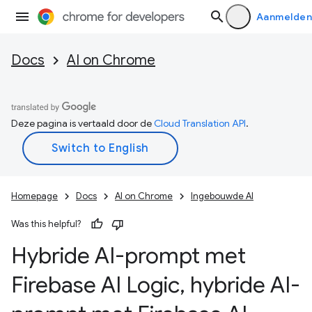
Aanmelden
Docs
AI on Chrome
Deze pagina is vertaald door de
Cloud Translation API
.
Homepage
Docs
AI on Chrome
Ingebouwde AI
Was this helpful?
Hybride AI-prompt met
Firebase AI Logic
,
hybride AI-