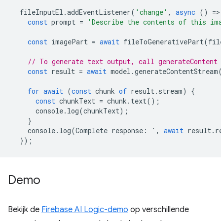
fileInputEl
.
addEventListener
(
'change'
,
async
()
=
>
const
prompt
=
'Describe the contents of this im
const
imagePart
=
await
fileToGenerativePart
(
fil
// To generate text output, call generateContent
const
result
=
await
model
.
generateContentStream
for
await
(
const
chunk
of
result
.
stream
)
{
const
chunkText
=
chunk
.
text
();
console
.
log
(
chunkText
);
}
console
.
log
(
Complete
response
:
'
,
await
result
.
r
});
Demo
Bekijk de
Firebase AI Logic-demo
op verschillende