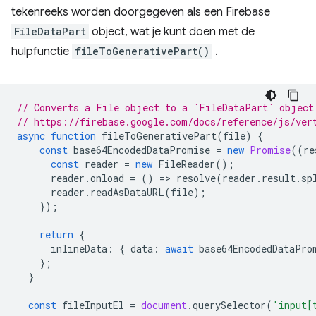
tekenreeks worden doorgegeven als een Firebase
FileDataPart
object, wat je kunt doen met de
hulpfunctie
fileToGenerativePart()
.
// Converts a File object to a `FileDataPart` object
// https://firebase.google.com/docs/reference/js/ver
async
function
fileToGenerativePart
(
file
)
{
const
base64EncodedDataPromise
=
new
Promise
((
re
const
reader
=
new
FileReader
();
reader
.
onload
=
()
=
>
resolve
(
reader
.
result
.
sp
reader
.
readAsDataURL
(
file
);
});
return
{
inlineData
:
{
data
:
await
base64EncodedDataPro
};
}
const
fileInputEl
=
document
.
querySelector
(
'input[