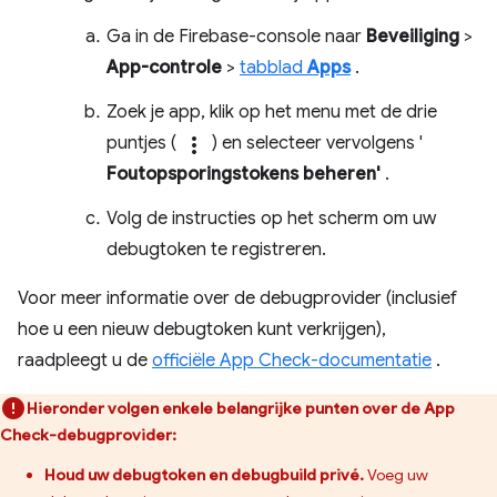
Ga in de Firebase-console naar
Beveiliging
>
App-controle
>
tabblad
Apps
.
Zoek je app, klik op het menu met de drie
puntjes (
more_vert
) en selecteer vervolgens '
Foutopsporingstokens beheren'
.
Volg de instructies op het scherm om uw
debugtoken te registreren.
Voor meer informatie over de debugprovider (inclusief
hoe u een nieuw debugtoken kunt verkrijgen),
raadpleegt u de
officiële App Check-documentatie
.
Hieronder volgen enkele belangrijke punten over de App
Check-debugprovider:
Houd uw debugtoken en debugbuild privé.
Voeg uw