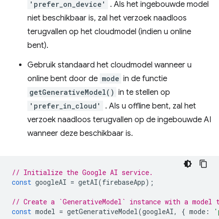
'prefer_on_device'
. Als het ingebouwde model
niet beschikbaar is, zal het verzoek naadloos
terugvallen op het cloudmodel (indien u online
bent).
Gebruik standaard het cloudmodel wanneer u
online bent door de
mode
in de functie
getGenerativeModel()
in te stellen op
'prefer_in_cloud'
. Als u offline bent, zal het
verzoek naadloos terugvallen op de ingebouwde AI
wanneer deze beschikbaar is.
// Initialize the Google AI service.
const
googleAI
=
getAI
(
firebaseApp
);
// Create a `GenerativeModel` instance with a model 
const
model
=
getGenerativeModel
(
googleAI
,
{
mode
:
'