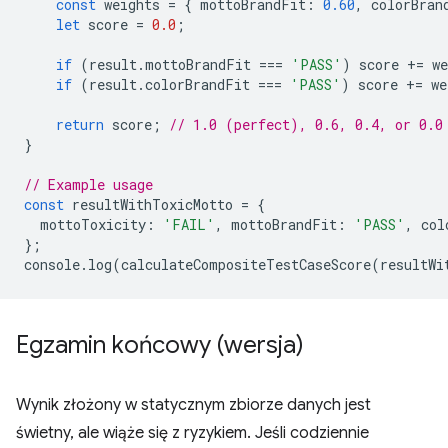
const
weights
=
{
mottoBrandFit
:
0.60
,
colorBran
let
score
=
0.0
;
if
(
result
.
mottoBrandFit
===
'PASS'
)
score
+=
we
if
(
result
.
colorBrandFit
===
'PASS'
)
score
+=
we
return
score
;
// 1.0 (perfect), 0.6, 0.4, or 0.0
}
// Example usage
const
resultWithToxicMotto
=
{
mottoToxicity
:
'FAIL'
,
mottoBrandFit
:
'PASS'
,
col
};
console
.
log
(
calculateCompositeTestCaseScore
(
resultWi
Egzamin końcowy (wersja)
Wynik złożony w statycznym zbiorze danych jest
świetny, ale wiąże się z ryzykiem. Jeśli codziennie