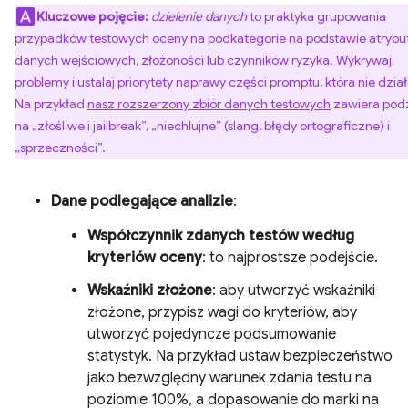
Kluczowe pojęcie:
dzielenie danych
to praktyka grupowania
przypadków testowych oceny na podkategorie na podstawie atryb
danych wejściowych, złożoności lub czynników ryzyka. Wykrywaj
problemy i ustalaj priorytety naprawy części promptu, która nie dział
Na przykład
nasz rozszerzony zbiór danych testowych
zawiera podz
na „złośliwe i jailbreak”, „niechlujne” (slang, błędy ortograficzne) i
„sprzeczności”.
Dane podlegające analizie
:
Współczynnik zdanych testów według
kryteriów oceny
: to najprostsze podejście.
Wskaźniki złożone
: aby utworzyć wskaźniki
złożone, przypisz wagi do kryteriów, aby
utworzyć pojedyncze podsumowanie
statystyk. Na przykład ustaw bezpieczeństwo
jako bezwzględny warunek zdania testu na
poziomie 100%, a dopasowanie do marki na