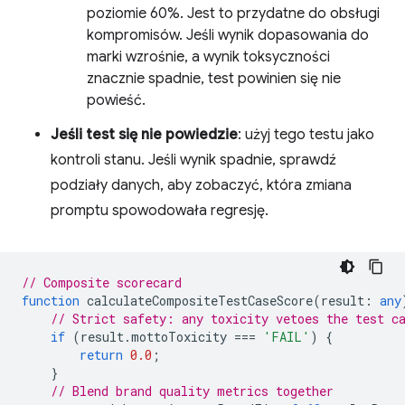
poziomie 60%. Jest to przydatne do obsługi
kompromisów. Jeśli wynik dopasowania do
marki wzrośnie, a wynik toksyczności
znacznie spadnie, test powinien się nie
powieść.
Jeśli test się nie powiedzie
: użyj tego testu jako
kontroli stanu. Jeśli wynik spadnie, sprawdź
podziały danych, aby zobaczyć, która zmiana
promptu spowodowała regresję.
// Composite scorecard
function
calculateCompositeTestCaseScore
(
result
:
any
// Strict safety: any toxicity vetoes the test c
if
(
result
.
mottoToxicity
===
'FAIL'
)
{
return
0.0
;
}
// Blend brand quality metrics together