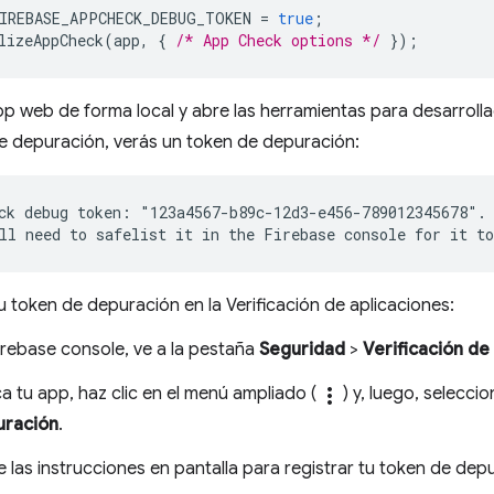
IREBASE_APPCHECK_DEBUG_TOKEN
=
true
;
lizeAppCheck
(
app
,
{
/* App Check options */
});
app web de forma local y abre las herramientas para desarroll
e depuración, verás un token de depuración:
ck debug token: "123a4567-b89c-12d3-e456-789012345678".

u token de depuración en la Verificación de aplicaciones:
irebase console, ve a la pestaña
Seguridad
>
Verificación de
a tu app, haz clic en el menú ampliado (
more_vert
) y, luego, selecci
uración
.
e las instrucciones en pantalla para registrar tu token de dep