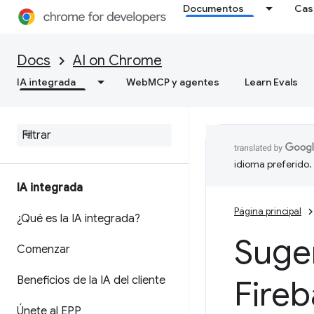
Documentos
Cas
Docs
AI on Chrome
IA integrada
WebMCP y agentes
Learn Evals
idioma preferido.
IA integrada
Página principal
¿Qué es la IA integrada?
Suger
Comenzar
Beneficios de la IA del cliente
Fireb
Únete al EPP