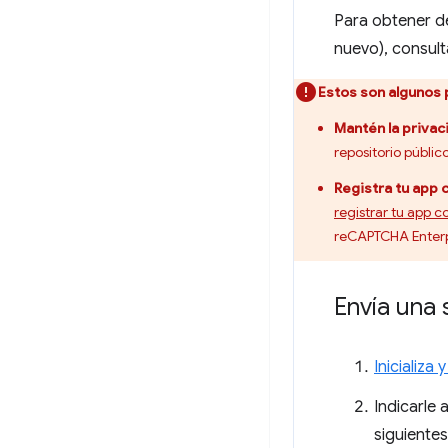
Para obtener d
nuevo), consult
Estos son algunos 
Mantén la privac
repositorio públi
Registra tu app 
registrar tu app c
reCAPTCHA Enterpri
Envía una 
Inicializa 
Indicarle 
siguiente