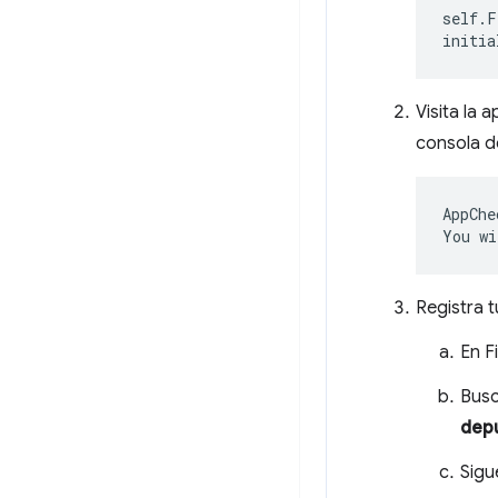
self
.
F
initia
Visita la 
consola d
AppChe
Registra t
En F
Busc
dep
Sigu