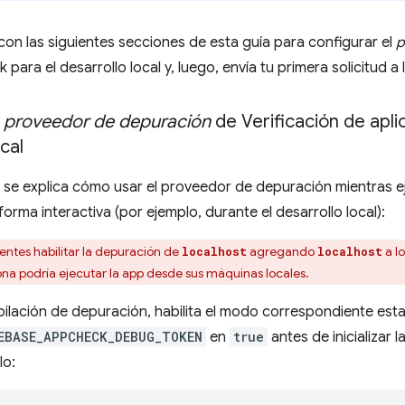
con las siguientes secciones de esta guía para configurar el
p
para el desarrollo local y, luego, envía tu primera solicitud a 
l
proveedor de depuración
de Verificación de apli
cal
 se explica cómo usar el proveedor de depuración mientras e
orma interactiva (por ejemplo, durante el desarrollo local):
entes habilitar la depuración de
agregando
a l
localhost
localhost
ona podría ejecutar la app desde sus máquinas locales.
pilación de depuración, habilita el modo correspondiente est
EBASE_APPCHECK_DEBUG_TOKEN
en
true
antes de inicializar l
lo: