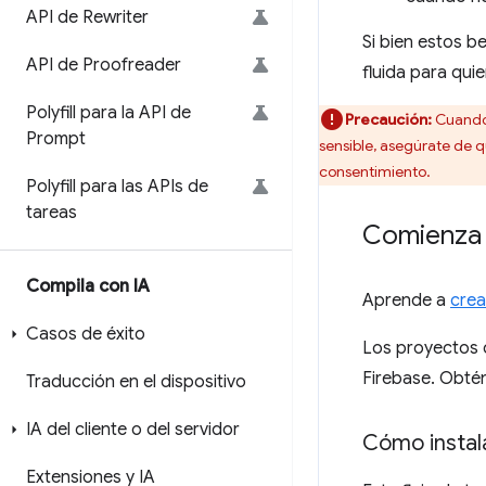
API de Rewriter
Si bien estos b
API de Proofreader
fluida para qui
Polyfill para la API de
Precaución:
Cuando 
Prompt
sensible, asegúrate de q
consentimiento.
Polyfill para las APIs de
tareas
Comienza 
Compila con IA
Aprende a
crea
Casos de éxito
Los proyectos 
Firebase. Obté
Traducción en el dispositivo
IA del cliente o del servidor
Cómo instal
Extensiones y IA