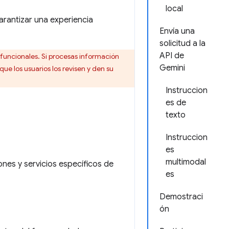
local
garantizar una experiencia
Envía una
solicitud a la
API de
 funcionales. Si procesas información
Gemini
ue los usuarios los revisen y den su
Instruccion
es de
texto
Instruccion
es
multimodal
es y servicios específicos de
es
Demostraci
ón