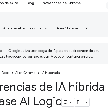
os de éxito
Blog
Novedades de Chrome
Acelerar el procesamiento
IA en Chrome
Google utiliza tecnología de IA para traducir contenido a tu
 Las traducciones realizadas con IA pueden contener errores.
Docs
AI on Chrome
IA integrada
encias de IA híbrida
ase AI Logic