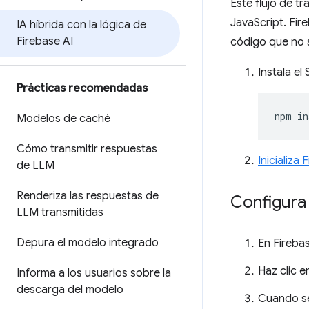
Este flujo de 
JavaScript. Fir
IA híbrida con la lógica de
Firebase AI
código que no s
Instala el
Prácticas recomendadas
npm
in
Modelos de caché
Cómo transmitir respuestas
Inicializa
de LLM
Renderiza las respuestas de
Configura 
LLM transmitidas
Depura el modelo integrado
En Fireba
Haz clic 
Informa a los usuarios sobre la
descarga del modelo
Cuando se