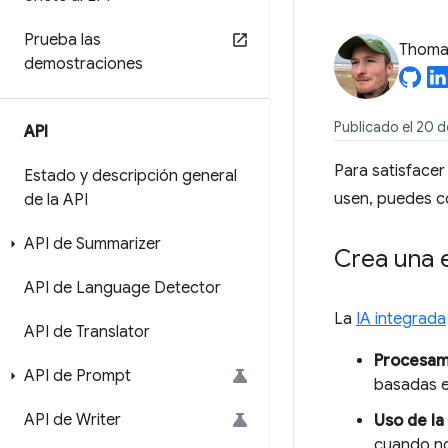
Prueba las
Thomas
demostraciones
Publicado el 20 
API
Para satisfacer
Estado y descripción general
usen, puedes co
de la API
API de Summarizer
Crea una e
API de Language Detector
La
IA integrada
API de Translator
Procesami
API de Prompt
basadas e
API de Writer
Uso de la 
cuando no