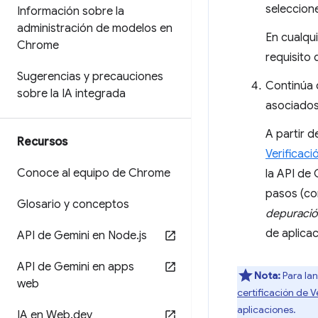
seleccion
Información sobre la
administración de modelos en
En cualqu
Chrome
requisito 
Sugerencias y precauciones
Continúa c
sobre la IA integrada
asociados
A partir d
Recursos
Verificaci
Conoce al equipo de Chrome
la API de
pasos (co
Glosario y conceptos
depuraci
de aplicac
API de Gemini en Node
.
js
API de Gemini en apps
Nota:
Para lan
web
certificación de 
aplicaciones.
IA en Web
.
dev