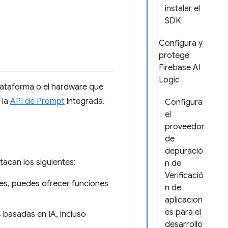
instalar el
SDK
Configura y
protege
Firebase AI
Logic
plataforma o el hardware que
 la
API de Prompt
integrada.
Configura
el
proveedor
de
depuració
stacan los siguientes:
n de
Verificació
les, puedes ofrecer funciones
n de
aplicacion
es para el
 basadas en IA, incluso
desarrollo