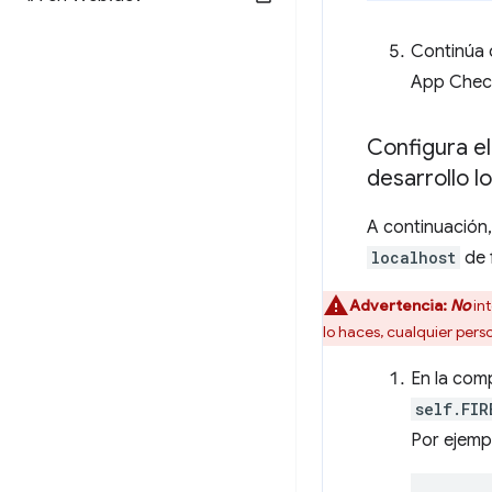
Continúa 
App Check 
Configura e
desarrollo lo
A continuación,
localhost
de f
Advertencia:
No
int
lo haces, cualquier pers
En la com
self.FIR
Por ejemp