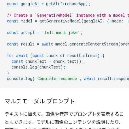
const
googleAI
=
getAI
(
firebaseApp
);
// Create a `GenerativeModel` instance with a model 
const
model
=
getGenerativeModel
(
googleAI
,
{
mode
:
'
const
prompt
=
'Tell me a joke'
;
const
result
=
await
model
.
generateContentStream
(
pro
for
await
(
const
chunk
of
result
.
stream
)
{
const
chunkText
=
chunk
.
text
();
console
.
log
(
chunkText
);
}
console
.
log
(
'Complete response'
,
await
result
.
respon
マルチモーダル プロンプト
テキストに加えて、画像や音声でプロンプトを表示するこ
ともできます。モデルに画像のコンテンツを説明したり、