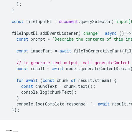
};
}
const
fileInputEl
=
document
.
querySelector
(
'input[
fileInputEl
.
addEventListener
(
'change'
,
async
()
=
>
const
prompt
=
'Describe the contents of this im
const
imagePart
=
await
fileToGenerativePart
(
fil
// To generate text output, call generateContent
const
result
=
await
model
.
generateContentStream
for
await
(
const
chunk
of
result
.
stream
)
{
const
chunkText
=
chunk
.
text
();
console
.
log
(
chunkText
);
}
console
.
log
(
Complete
response
:
'
,
await
result
.
r
});