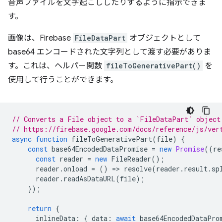
音声ファイルを文字起こししたりするように指示できま
す。
画像は、Firebase
FileDataPart
オブジェクトとして
base64 エンコードされた文字列として渡す必要がありま
す。これは、ヘルパー関数
fileToGenerativePart()
を
使用して行うことができます。
// Converts a File object to a `FileDataPart` object
// https://firebase.google.com/docs/reference/js/ver
async
function
fileToGenerativePart
(
file
)
{
const
base64EncodedDataPromise
=
new
Promise
((
re
const
reader
=
new
FileReader
();
reader
.
onload
=
()
=
>
resolve
(
reader
.
result
.
sp
reader
.
readAsDataURL
(
file
);
});
return
{
inlineData
:
{
data
:
await
base64EncodedDataPro