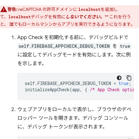
警告:
reCAPTCHA の許可ドメインに
を追加し
localhost
て、
デバッグを有効に
しないでください。
** これを行う
localhost
と、 誰でもローカルマシンからアプリを実行できるようになります。
App Check を初期化する前に、デバッグビルドで
self.FIREBASE_APPCHECK_DEBUG_TOKEN
を
true
に設定してデバッグモードを有効にします。次に例
を示します。
self
.
FIREBASE_APPCHECK_DEBUG_TOKEN
=
true
;
initializeAppCheck
(
app
,
{
/* App Check option
ウェブアプリをローカルで表示し、ブラウザのデベ
ロッパー ツールを開きます。デバッグ コンソール
に、デバッグ トークンが表示されます。