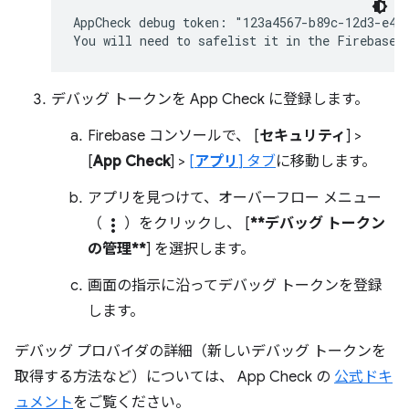
AppCheck debug token: "123a4567-b89c-12d3-e456
デバッグ トークンを App Check に登録します。
Firebase コンソールで、 [
セキュリティ
] >
[
App Check
] >
[
アプリ
] タブ
に移動します。
アプリを見つけて、オーバーフロー メニュー
（
more_vert
）をクリックし、 [
**デバッグ トークン
の管理**
] を選択します。
画面の指示に沿ってデバッグ トークンを登録
します。
デバッグ プロバイダの詳細（新しいデバッグ トークンを
取得する方法など）については、 App Check の
公式ドキ
ュメント
をご覧ください。