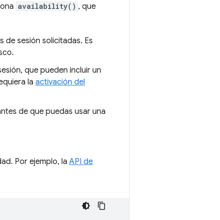
crona
availability()
, que
s de sesión solicitadas. Es
sco.
esión, que pueden incluir un
equiera la
activación del
antes de que puedas usar una
dad. Por ejemplo, la
API de