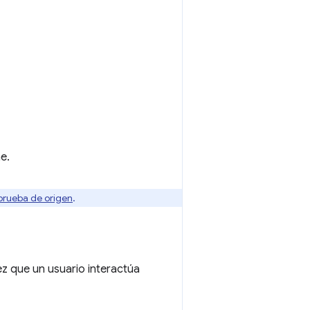
e.
 prueba de origen
.
ez que un usuario interactúa