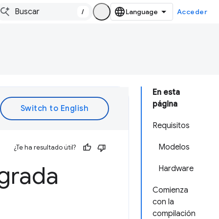
/
Acceder
En esta
página
Requisitos
Modelos
¿Te ha resultado útil?
egrada
Hardware
Comienza
con la
compilación