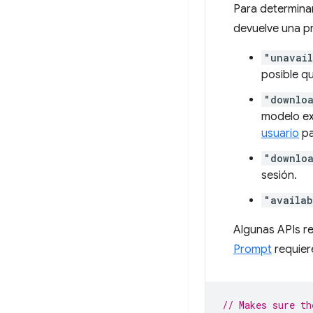
Para determinar
devuelve una pr
"unavai
posible qu
"downlo
modelo ex
usuario
pa
"downlo
sesión.
"availab
Algunas APIs re
Prompt
requier
// Makes sure th