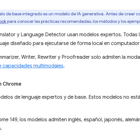
elo de base integrado es un modelo de IA generativa. Antes de crear con
ook
para conocer las prácticas recomendadas, los métodos y los ejempl
anslator y Language Detector usan modelos expertos. Todas 
aje diseñado para ejecutarse de forma local en computadoras
marizer, Writer, Rewriter y Proofreader solo admiten la moda
e capacidades multimodales
.
n Chrome
elos de lenguaje expertos y de base. Estos modelos no están
ome 149, los modelos admiten inglés, español, japonés, alemán
.