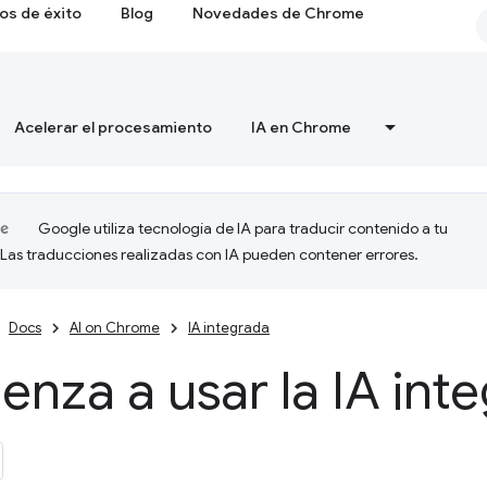
os de éxito
Blog
Novedades de Chrome
Acelerar el procesamiento
IA en Chrome
Google utiliza tecnología de IA para traducir contenido a tu
 Las traducciones realizadas con IA pueden contener errores.
Docs
AI on Chrome
IA integrada
nza a usar la IA int