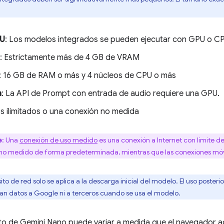
PU
: Los modelos integrados se pueden ejecutar con GPU o C
: Estrictamente más de 4 GB de VRAM
: 16 GB de RAM o más y 4 núcleos de CPU o más
a
: La API de Prompt con entrada de audio requiere una GPU.
os ilimitados o una conexión no medida
e
: Una
conexión de uso medido
es una conexión a Internet con límite de
 no medido de forma predeterminada, mientras que las conexiones móv
isito de red solo se aplica a la descarga inicial del modelo. El uso post
ían datos a Google ni a terceros cuando se usa el modelo.
to de Gemini Nano puede variar a medida que el navegador ac