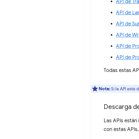
API de Tr
API de La
API de Su
API de Wr
API de Pr
API de P
Todas estas AP
Nota:
Si la API está
Descarga d
Las APIs están 
con estas APIs