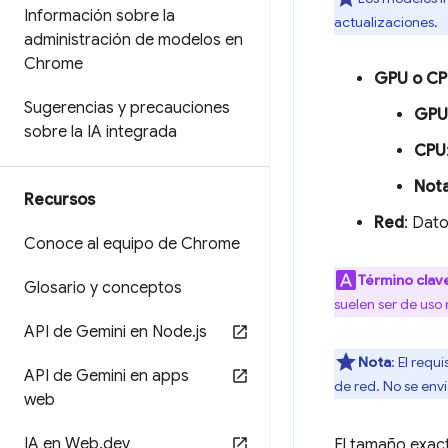
Información sobre la
actualizaciones.
administración de modelos en
Chrome
GPU o C
Sugerencias y precauciones
GPU
sobre la IA integrada
CPU
Not
Recursos
Red
: Dat
Conoce al equipo de Chrome
Término clav
Glosario y conceptos
suelen ser de uso
API de Gemini en Node
.
js
Nota
: El requ
API de Gemini en apps
de red. No se env
web
IA en Web
.
dev
El tamaño exac