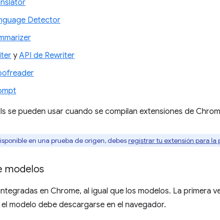
anslator
nguage Detector
mmarizer
iter
y
API de Rewriter
oofreader
rompt
Is se pueden usar cuando se compilan extensiones de Chrom
 disponible en una prueba de origen, debes
registrar tu extensión para la
e modelos
integradas en Chrome, al igual que los modelos. La primera v
, el modelo debe descargarse en el navegador.