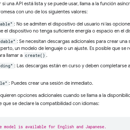
 si una API está lista y se puede usar, llama a la función asín
omesa con uno de los siguientes valores:
lable"
: No se admiten el dispositivo del usuario ni las opcione
e el dispositivo no tenga suficiente energía o espacio en el di
adable"
: Se necesitan descargas adicionales para crear una s
perto, un modelo de lenguaje o un ajuste. Es posible que se r
ra llamar a
create()
.
ading"
: Las descargas están en curso y deben completarse 
le"
: Puedes crear una sesión de inmediato.
quieren opciones adicionales cuando se llama a la disponibili
e que se declare la compatibilidad con idiomas:
e model is available for English and Japanese.