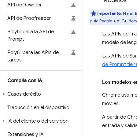
Modelos
API de Rewriter
Importante
: El mod
API de Proofreader
guía People + AI Guideb
Polyfill para la API de
Las APIs de Tr
Prompt
modelo de lengu
Polyfill para las APIs de
Las APIs de Sum
tareas
de Prompt tien
Compila con IA
Los modelos e
Casos de éxito
Chrome usa mod
móviles.
Traducción en el dispositivo
A partir de Chr
IA del cliente o del servidor
entrada y salida
Extensiones y IA