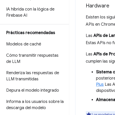
Hardware
IA híbrida con la lógica de
Firebase AI
Existen los sig
APIs en Chrome
Prácticas recomendadas
Las
APIs de La
Estas APIs no f
Modelos de caché
Las
APIs de Pr
Cómo transmitir respuestas
cumplen las sig
de LLM
Sistema 
Renderiza las respuestas de
posteriore
LLM transmitidas
Plus
Las A
Depura el modelo integrado
dispositi
Almacena
Informa a los usuarios sobre la
descarga del modelo
Los modelos i