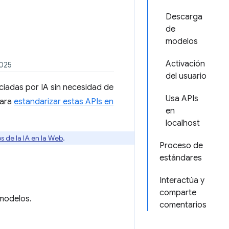
Descarga
de
modelos
Activación
2025
del usuario
nciadas por IA sin necesidad de
Usa APIs
para
estandarizar estas APIs en
en
localhost
s de la IA en la Web
.
Proceso de
estándares
Interactúa y
comparte
 modelos.
comentarios