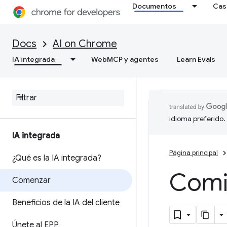
Documentos
Cas
Docs
AI on Chrome
IA integrada
WebMCP y agentes
Learn Evals
idioma preferido.
IA integrada
Página principal
¿Qué es la IA integrada?
Comie
Comenzar
Beneficios de la IA del cliente
Únete al EPP