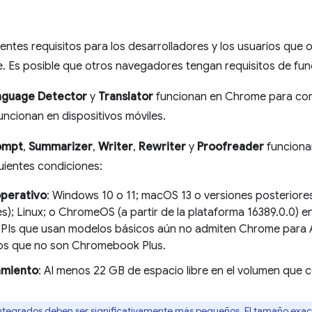
uientes requisitos para los desarrolladores y los usuarios que
. Es posible que otros navegadores tengan requisitos de fun
nguage Detector
y
Translator
funcionan en Chrome para com
uncionan en dispositivos móviles.
ompt
,
Summarizer
,
Writer
,
Rewriter
y
Proofreader
funciona
uientes condiciones:
operativo
: Windows 10 o 11; macOS 13 o versiones posteriores
s); Linux; o ChromeOS (a partir de la plataforma 16389.0.0) e
PIs que usan modelos básicos aún no admiten Chrome para 
vos que no son Chromebook Plus.
miento
: Al menos 22 GB de espacio libre en el volumen que c
ntegrados deben ser significativamente más pequeños. El tamaño exact