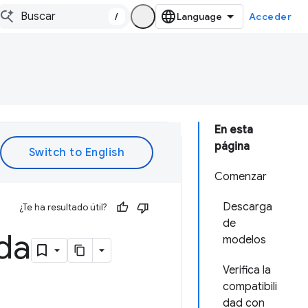
/
Acceder
En esta
página
Comenzar
Descarga
¿Te ha resultado útil?
de
ada
modelos
Verifica la
compatibili
dad con