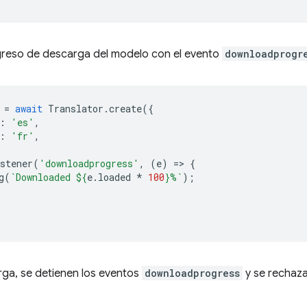
greso de descarga del modelo con el evento
downloadprogr
=
await
Translator
.
create
({
:
'es'
,
:
'fr'
,
stener
(
'downloadprogress'
,
(
e
)
=
>
{
g
(
`Downloaded 
${
e
.
loaded
*
100
}
%`
);
carga, se detienen los eventos
downloadprogress
y se rechaz