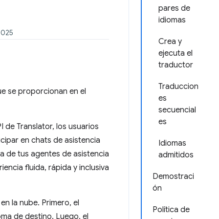
pares de
idiomas
2025
Crea y
ejecuta el
traductor
Traduccion
ue se proporcionan en el
es
secuencial
es
I de Translator, los usuarios
cipar en chats de asistencia
Idiomas
na de tus agentes de asistencia
admitidos
encia fluida, rápida y inclusiva
Demostraci
ón
en la nube. Primero, el
Política de
oma de destino. Luego, el