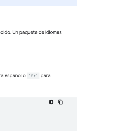
edido. Un paquete de idiomas
a español o
'fr'
para