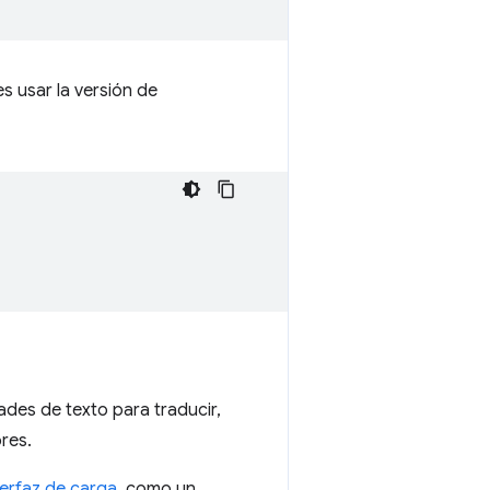
s usar la versión de
des de texto para traducir,
res.
terfaz de carga
, como un