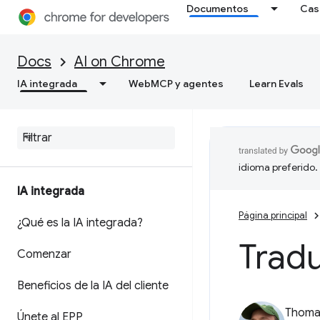
Documentos
Cas
Docs
AI on Chrome
IA integrada
WebMCP y agentes
Learn Evals
idioma preferido.
IA integrada
Página principal
¿Qué es la IA integrada?
Tradu
Comenzar
Beneficios de la IA del cliente
Thomas
Únete al EPP