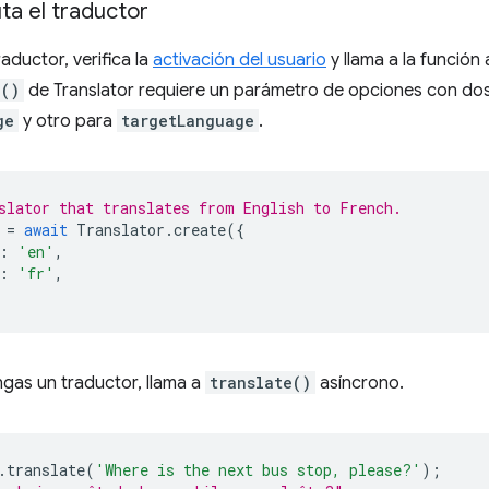
ta el traductor
aductor, verifica la
activación del usuario
y llama a la función
e()
de Translator requiere un parámetro de opciones con do
ge
y otro para
targetLanguage
.
slator that translates from English to French.
=
await
Translator
.
create
({
:
'en'
,
:
'fr'
,
gas un traductor, llama a
translate()
asíncrono.
.
translate
(
'Where is the next bus stop, please?'
);