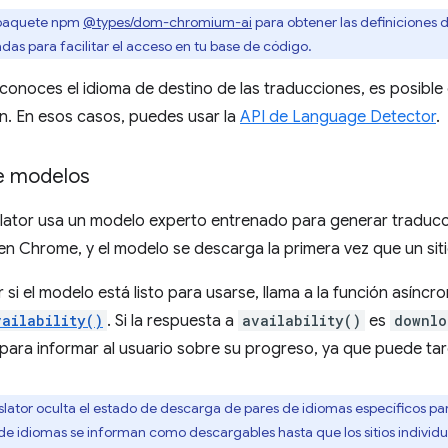
 paquete npm
@types/dom-chromium-ai
para obtener las definiciones d
adas para facilitar el acceso en tu base de código.
 conoces el idioma de destino de las traducciones, es posibl
n. En esos casos, puedes usar la
API de Language Detector
.
e modelos
lator usa un modelo experto entrenado para generar traducci
en Chrome, y el modelo se descarga la primera vez que un sit
 si el modelo está listo para usarse, llama a la función asíncr
vailability()
. Si la respuesta a
availability()
es
downlo
para informar al usuario sobre su progreso, ya que puede ta
slator oculta el estado de descarga de pares de idiomas específicos par
de idiomas se informan como descargables hasta que los sitios individu