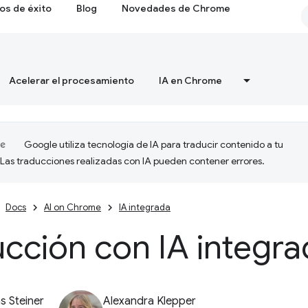
os de éxito
Blog
Novedades de Chrome
Acelerar el procesamiento
IA en Chrome
Google utiliza tecnología de IA para traducir contenido a tu
 Las traducciones realizadas con IA pueden contener errores.
Docs
AI on Chrome
IA integrada
cción con IA integr
 Steiner
Alexandra Klepper