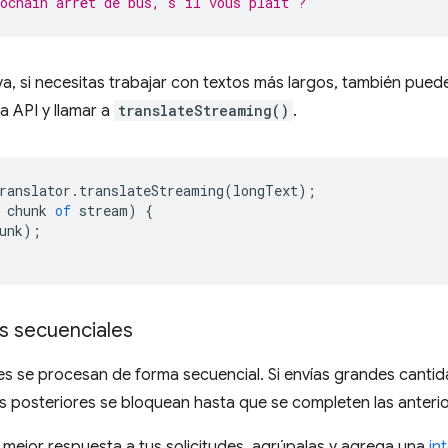
ochain arrêt de bus, s'il vous plaît ?"
a, si necesitas trabajar con textos más largos, también puede
a API y llamar a
translateStreaming()
.
ranslator
.
translateStreaming
(
longText
);
chunk
of
stream
)
{
unk
);
s secuenciales
s se procesan de forma secuencial. Si envías grandes cantida
s posteriores se bloquean hasta que se completen las anterio
 mejor respuesta a tus solicitudes, agrúpalas y agrega una
in