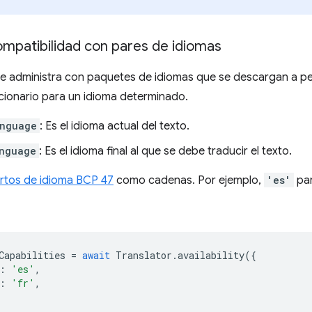
compatibilidad con pares de idiomas
se administra con paquetes de idiomas que se descargan a p
cionario para un idioma determinado.
anguage
: Es el idioma actual del texto.
nguage
: Es el idioma final al que se debe traducir el texto.
rtos de idioma BCP 47
como cadenas. Por ejemplo,
'es'
par
Capabilities
=
await
Translator
.
availability
({
:
'es'
,
:
'fr'
,