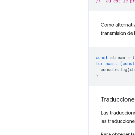
// "Où est le pr
Como alternativ
transmisión de l
const
stream
=
t
for
await
(
const
console
.
log
(
ch
}
Traduccione
Las traduccione
las traduccione
Para obtener la