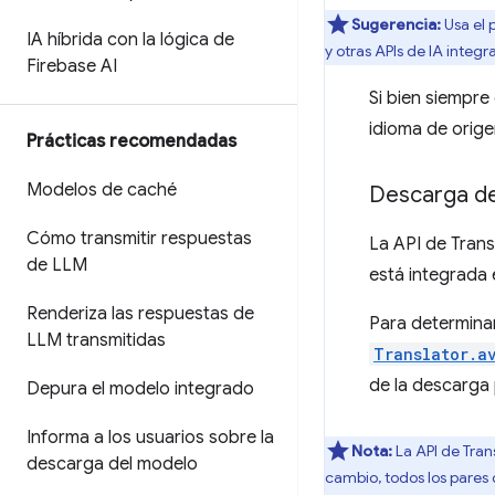
Sugerencia:
Usa el
IA híbrida con la lógica de
y otras APIs de IA integr
Firebase AI
Si bien siempre
idioma de orige
Prácticas recomendadas
Modelos de caché
Descarga d
Cómo transmitir respuestas
La API de Trans
de LLM
está integrada 
Renderiza las respuestas de
Para determinar
LLM transmitidas
Translator.a
de la descarga 
Depura el modelo integrado
Informa a los usuarios sobre la
Nota:
La API de Tran
descarga del modelo
cambio, todos los pares 