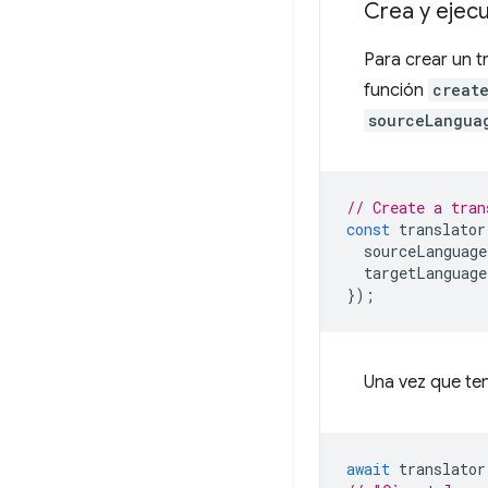
Crea y ejecu
Para crear un tr
función
creat
sourceLangua
// Create a tran
const
translator
sourceLanguage
targetLanguage
});
Una vez que ten
await
translator