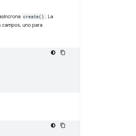
 asíncrona
create()
. La
s campos, uno para