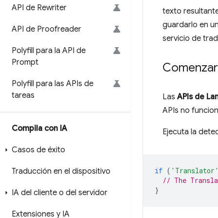
API de Rewriter
texto resultant
guardarlo en un
API de Proofreader
servicio de tra
Polyfill para la API de
Prompt
Comenzar
Polyfill para las APIs de
tareas
Las
APIs de La
APIs no funcion
Compila con IA
Ejecuta la dete
Casos de éxito
if
(
'Translator
Traducción en el dispositivo
// The Transla
}
IA del cliente o del servidor
Extensiones y IA