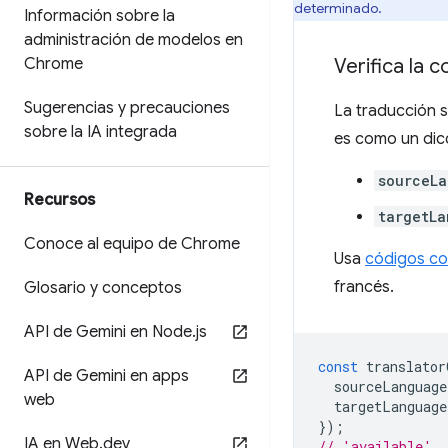
determinado.
Información sobre la
administración de modelos en
Chrome
Verifica la 
Sugerencias y precauciones
La traducción 
sobre la IA integrada
es como un dic
sourceL
Recursos
targetLa
Conoce al equipo de Chrome
Usa
códigos co
francés.
Glosario y conceptos
API de Gemini en Node
.
js
const
translator
API de Gemini en apps
sourceLanguage
web
targetLanguage
});
IA en Web
.
dev
// 'available'