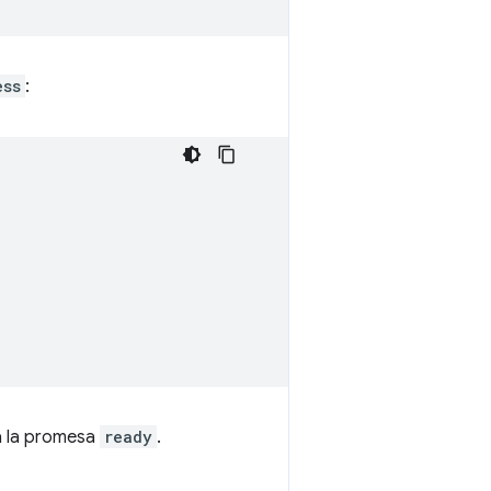
ess
:
a la promesa
ready
.