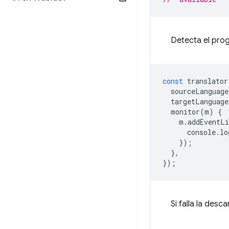
Detecta el pro
const
translator
sourceLanguage
targetLanguage
monitor
(
m
)
{
m
.
addEventLi
console
.
lo
});
},
});
Si falla la des