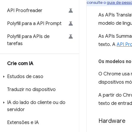
consulte o
guia de pesso
API Proofreader
As APIs Transl
modelo de ling
Polyfill para a API Prompt
As APIs Summar
Polyfill para APIs de
tarefas
texto. A
API Pr
Os modelos no
Crie com IA
O Chrome usa m
Estudos de caso
dispositivos mó
Traduzir no dispositivo
A partir do Chr
IA do lado do cliente ou do
texto de entrad
servidor
Hardware
Extensões e IA