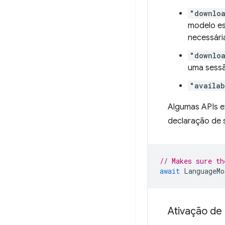
"downlo
modelo es
necessári
"downlo
uma sess
"availab
Algumas APIs e
declaração de 
// Makes sure th
await
LanguageMo
Ativação de 