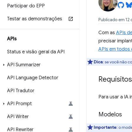
Participar do EPP
Testar as demonstrações
Publicado em 12 
Com as
APIs de
APIs
precisar impla
APIs em todos
Status e visão geral da API
Dica
:
se você não c
API Summarizer
API Language Detector
Requisitos
API Tradutor
Para usar a IA 
API Prompt
Modelos
API Writer
Importante
: o mode
API Rewriter