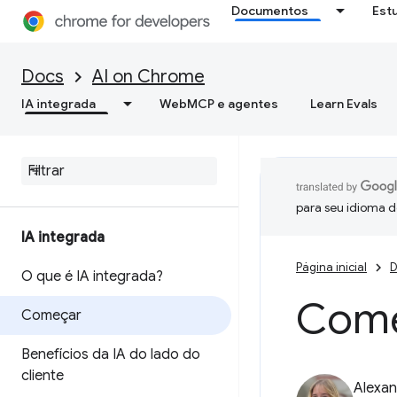
Documentos
Est
Docs
AI on Chrome
IA integrada
WebMCP e agentes
Learn Evals
para seu idioma d
IA integrada
Página inicial
D
O que é IA integrada?
Comec
Começar
Benefícios da IA do lado do
cliente
Alexan