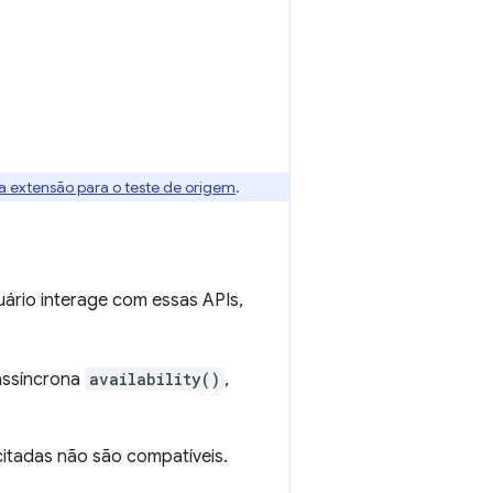
ua extensão para o teste de origem
.
ário interage com essas APIs,
assíncrona
availability()
,
citadas não são compatíveis.