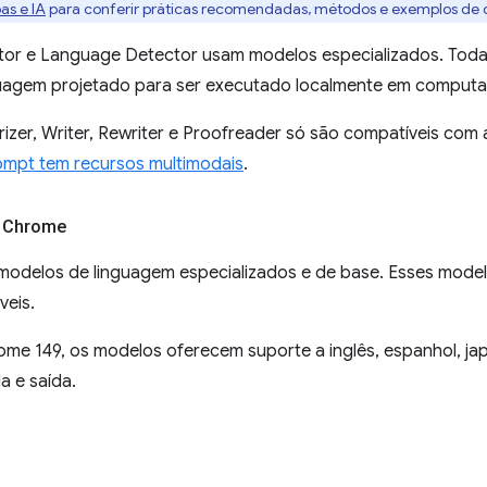
as e IA
para conferir práticas recomendadas, métodos e exemplos de 
ator e Language Detector usam modelos especializados. Tod
uagem projetado para ser executado localmente em computa
izer, Writer, Rewriter e Proofreader só são compatíveis com
ompt tem recursos multimodais
.
 Chrome
odelos de linguagem especializados e de base. Esses model
veis.
ome 149, os modelos oferecem suporte a inglês, espanhol, ja
a e saída.