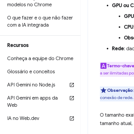
modelos no Chrome
GPU ou 
GPU
O que fazer e o que não fazer
com a IA integrada
CPU
Obs
Recursos
Rede
: da
Conheça a equipe do Chrome
Termo-chav
Glossário e conceitos
a ser ilimitadas 
API Gemini no Node
.
js
Observação
conexão de rede.
API Gemini em apps da
Web
O tamanho exat
IA no Web
.
dev
tamanho atual,