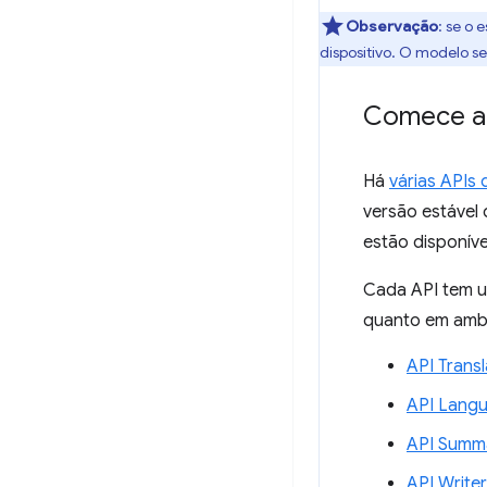
Observação
: se o
dispositivo. O modelo s
Comece a 
Há
várias APIs 
versão estável 
estão disponív
Cada API tem u
quanto em ambi
API Transl
API Lang
API Summa
API Writer