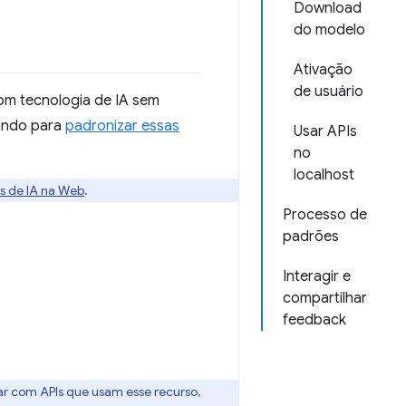
Download
do modelo
Ativação
de usuário
com tecnologia de IA sem
hando para
padronizar essas
Usar APIs
no
localhost
os de IA na Web
.
Processo de
padrões
Interagir e
compartilhar
feedback
ar com APIs que usam esse recurso,