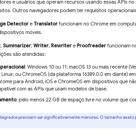
ores e usuários que operam recursos usando essas APIs no
sitos. Outros navegadores podem ter requisitos operacionais
age Detector
e
Translator
funcionam no Chrome em computa
ispositivos móveis.
t
,
Summarizer
,
Writer
,
Rewriter
e
Proofreader
funcionam n
ições são atendidas:
peracional
: Windows 10 ou 11; macOS 13 ou mais recente (Ve
; Linux; ou ChromeOS (da plataforma 16389.0.0 em diante) em
hrome para Android, iOS e ChromeOS em dispositivos que n
patível com as APIs que usam modelos de base.
amento
: pelo menos 22 GB de espaço livre no volume que co
tegrados precisam ser significativamente menores. O tamanho exato