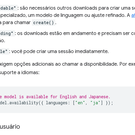
adable"
: são necessários outros downloads para criar uma s
pecializado, um modelo de linguagem ou ajuste refinado. A
a
a para chamar
create()
.
ading"
: os downloads estão em andamento e precisam ser co
ão.
le"
: você pode criar uma sessão imediatamente.
xigem opções adicionais ao chamar a disponibilidade. Por ex
suporte a idiomas:
e model is available for English and Japanese.
del
.
availability
({
languages
:
[
"en"
,
"ja"
]
});
usuário