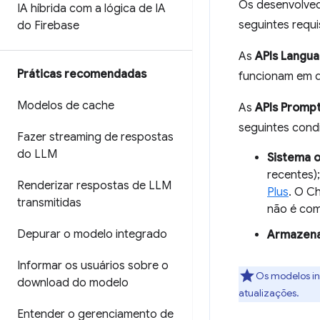
Os desenvolved
IA híbrida com a lógica de IA
seguintes requi
do Firebase
As
APIs Langu
Práticas recomendadas
funcionam em d
Modelos de cache
As
APIs Promp
seguintes cond
Fazer streaming de respostas
do LLM
Sistema o
recentes)
Renderizar respostas de LLM
Plus
. O C
transmitidas
não é com
Depurar o modelo integrado
Armazen
Informar os usuários sobre o
Os modelos in
download do modelo
atualizações.
Entender o gerenciamento de