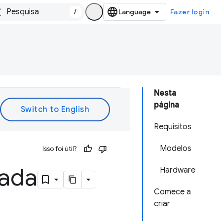
/
Fazer login
Nesta
página
Requisitos
Modelos
Isso foi útil?
rada
Hardware
Comece a
criar