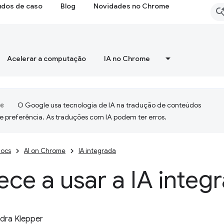
udos de caso
Blog
Novidades no Chrome
Acelerar a computação
IA no Chrome
O Google usa tecnologia de IA na tradução de conteúdos
e preferência. As traduções com IA podem ter erros.
ocs
AI on Chrome
IA integrada
e a usar a IA integ
dra Klepper