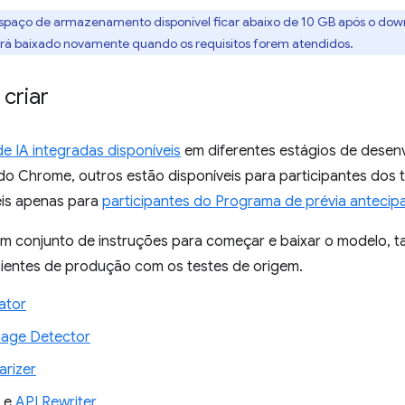
 espaço de armazenamento disponível ficar abaixo de 10 GB após o do
erá baixado novamente quando os requisitos forem atendidos.
criar
de IA integradas disponíveis
em diferentes estágios de desenv
do Chrome, outros estão disponíveis para participantes dos 
eis apenas para
participantes do Programa de prévia antecip
m conjunto de instruções para começar e baixar o modelo, t
entes de produção com os testes de origem.
ator
uage Detector
rizer
e
API Rewriter