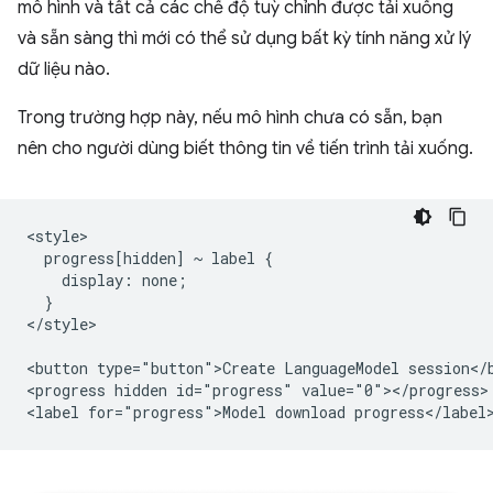
mô hình và tất cả các chế độ tuỳ chỉnh được tải xuống
và sẵn sàng thì mới có thể sử dụng bất kỳ tính năng xử lý
dữ liệu nào.
Trong trường hợp này, nếu mô hình chưa có sẵn, bạn
nên cho người dùng biết thông tin về tiến trình tải xuống.
<style>

  progress[hidden] ~ label {

    display: none;

  }

</style>

<button type="button">Create LanguageModel session</b
<progress hidden id="progress" value="0"></progress>
