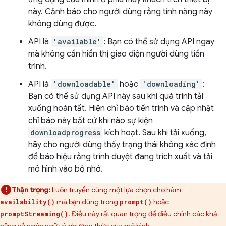
này. Cảnh báo cho người dùng rằng tính năng này
không dùng được.
API là
'available'
: Bạn có thể sử dụng API ngay
mà không cần hiển thị giao diện người dùng tiến
trình.
API là
'downloadable'
hoặc
'downloading'
:
Bạn có thể sử dụng API này sau khi quá trình tải
xuống hoàn tất. Hiện chỉ báo tiến trình và cập nhật
chỉ báo này bất cứ khi nào sự kiện
downloadprogress
kích hoạt. Sau khi tải xuống,
hãy cho người dùng thấy trạng thái không xác định
để báo hiệu rằng trình duyệt đang trích xuất và tải
mô hình vào bộ nhớ.
Thận trọng:
Luôn truyền cùng một lựa chọn cho hàm
mà bạn dùng trong
hoặc
availability()
prompt()
. Điều này rất quan trọng để điều chỉnh các khả
promptStreaming()