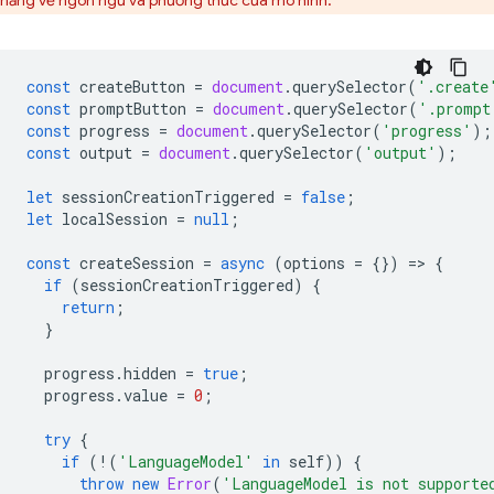
năng về ngôn ngữ và phương thức của mô hình.
const
createButton
=
document
.
querySelector
(
'.create
const
promptButton
=
document
.
querySelector
(
'.prompt
const
progress
=
document
.
querySelector
(
'progress'
);
const
output
=
document
.
querySelector
(
'output'
);
let
sessionCreationTriggered
=
false
;
let
localSession
=
null
;
const
createSession
=
async
(
options
=
{})
=
>
{
if
(
sessionCreationTriggered
)
{
return
;
}
progress
.
hidden
=
true
;
progress
.
value
=
0
;
try
{
if
(
!
(
'LanguageModel'
in
self
))
{
throw
new
Error
(
'LanguageModel is not supporte