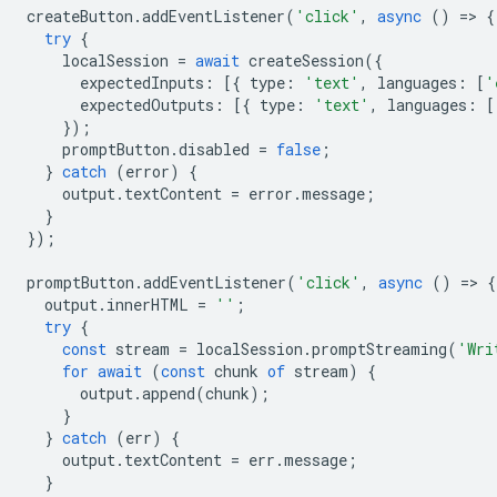
createButton
.
addEventListener
(
'click'
,
async
()
=
>
{
try
{
localSession
=
await
createSession
({
expectedInputs
:
[{
type
:
'text'
,
languages
:
[
'
expectedOutputs
:
[{
type
:
'text'
,
languages
:
[
});
promptButton
.
disabled
=
false
;
}
catch
(
error
)
{
output
.
textContent
=
error
.
message
;
}
});
promptButton
.
addEventListener
(
'click'
,
async
()
=
>
{
output
.
innerHTML
=
''
;
try
{
const
stream
=
localSession
.
promptStreaming
(
'Wri
for
await
(
const
chunk
of
stream
)
{
output
.
append
(
chunk
);
}
}
catch
(
err
)
{
output
.
textContent
=
err
.
message
;
}