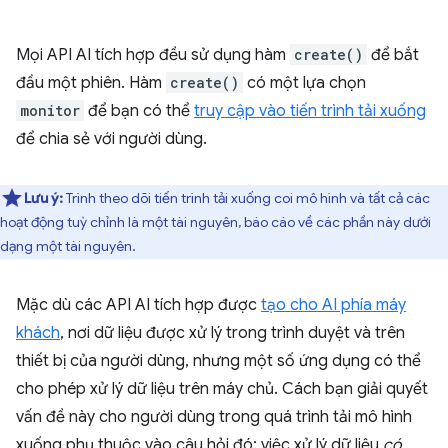
Mọi API AI tích hợp đều sử dụng hàm
create()
để bắt
đầu một phiên. Hàm
create()
có một lựa chọn
monitor
để bạn có thể
truy cập vào tiến trình tải xuống
để chia sẻ với người dùng.
Lưu ý:
Trình theo dõi tiến trình tải xuống coi mô hình và tất cả các
hoạt động tuỳ chỉnh là một tài nguyên, báo cáo về các phần này dưới
dạng một tài nguyên.
Mặc dù các API AI tích hợp được
tạo cho AI phía máy
khách
, nơi dữ liệu được xử lý trong trình duyệt và trên
thiết bị của người dùng, nhưng một số ứng dụng có thể
cho phép xử lý dữ liệu trên máy chủ. Cách bạn giải quyết
vấn đề này cho người dùng trong quá trình tải mô hình
xuống phụ thuộc vào câu hỏi đó: việc xử lý dữ liệu
có