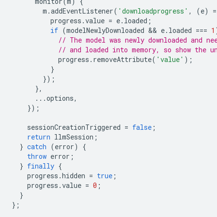
monitor
(
m
)
{
m
.
addEventListener
(
'downloadprogress'
,
(
e
)
=
progress
.
value
=
e
.
loaded
;
if
(
modelNewlyDownloaded
 && 
e
.
loaded
===
1
// The model was newly downloaded and ne
// and loaded into memory, so show the u
progress
.
removeAttribute
(
'value'
);
}
});
},
...
options
,
});
sessionCreationTriggered
=
false
;
return
llmSession
;
}
catch
(
error
)
{
throw
error
;
}
finally
{
progress
.
hidden
=
true
;
progress
.
value
=
0
;
}
};