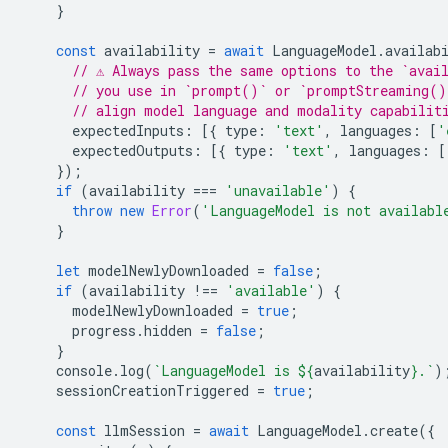
}
const
availability
=
await
LanguageModel
.
availab
// ⚠️ Always pass the same options to the `avai
// you use in `prompt()` or `promptStreaming()
// align model language and modality capabilit
expectedInputs
:
[{
type
:
'text'
,
languages
:
[
'
expectedOutputs
:
[{
type
:
'text'
,
languages
:
[
});
if
(
availability
===
'unavailable'
)
{
throw
new
Error
(
'LanguageModel is not availabl
}
let
modelNewlyDownloaded
=
false
;
if
(
availability
!==
'available'
)
{
modelNewlyDownloaded
=
true
;
progress
.
hidden
=
false
;
}
console
.
log
(
`LanguageModel is 
${
availability
}
.`
)
sessionCreationTriggered
=
true
;
const
llmSession
=
await
LanguageModel
.
create
({