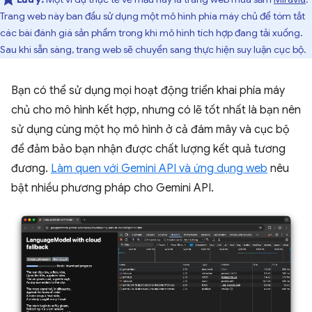
Trang web này ban đầu sử dụng một mô hình phía máy chủ để tóm tắt
các bài đánh giá sản phẩm trong khi mô hình tích hợp đang tải xuống.
Sau khi sẵn sàng, trang web sẽ chuyển sang thực hiện suy luận cục bộ.
Bạn có thể sử dụng mọi hoạt động triển khai phía máy
chủ cho mô hình kết hợp, nhưng có lẽ tốt nhất là bạn nên
sử dụng cùng một họ mô hình ở cả đám mây và cục bộ
để đảm bảo bạn nhận được chất lượng kết quả tương
đương.
Làm quen với Gemini API và ứng dụng web
nêu
bật nhiều phương pháp cho Gemini API.