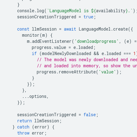
}
console
.
log
(
`LanguageModel is 
${
availability
}
.`
)
sessionCreationTriggered
=
true
;
const
llmSession
=
await
LanguageModel
.
create
({
monitor
(
m
)
{
m
.
addEventListener
(
'downloadprogress'
,
(
e
)
=
progress
.
value
=
e
.
loaded
;
if
(
modelNewlyDownloaded
 && 
e
.
loaded
===
1
// The model was newly downloaded and ne
// and loaded into memory, so show the u
progress
.
removeAttribute
(
'value'
);
}
});
},
...
options
,
});
sessionCreationTriggered
=
false
;
return
llmSession
;
}
catch
(
error
)
{
throw
error
;