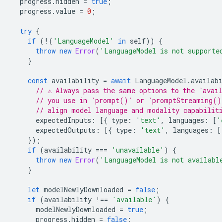
progress
.
hidden
=
true
;
progress
.
value
=
0
;
try
{
if
(
!
(
'LanguageModel'
in
self
))
{
throw
new
Error
(
'LanguageModel is not supporte
}
const
availability
=
await
LanguageModel
.
availab
// ⚠️ Always pass the same options to the `avai
// you use in `prompt()` or `promptStreaming()
// align model language and modality capabilit
expectedInputs
:
[{
type
:
'text'
,
languages
:
[
'
expectedOutputs
:
[{
type
:
'text'
,
languages
:
[
});
if
(
availability
===
'unavailable'
)
{
throw
new
Error
(
'LanguageModel is not availabl
}
let
modelNewlyDownloaded
=
false
;
if
(
availability
!==
'available'
)
{
modelNewlyDownloaded
=
true
;
progress
.
hidden
=
false
;