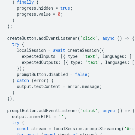
}
finally
{
progress
.
hidden
=
true
;
progress
.
value
=
0
;
}
};
createButton
.
addEventListener
(
'click'
,
async
()
=
>
{
try
{
localSession
=
await
createSession
({
expectedInputs
:
[{
type
:
'text'
,
languages
:
[
'
expectedOutputs
:
[{
type
:
'text'
,
languages
:
[
});
promptButton
.
disabled
=
false
;
}
catch
(
error
)
{
output
.
textContent
=
error
.
message
;
}
});
promptButton
.
addEventListener
(
'click'
,
async
()
=
>
{
output
.
innerHTML
=
''
;
try
{
const
stream
=
localSession
.
promptStreaming
(
'Wri
for
await
(
const
chunk
of
stream
)
{