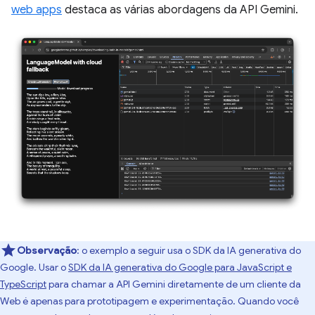
web apps
destaca as várias abordagens da API Gemini.
Observação
:
o exemplo a seguir usa o SDK da IA generativa do
Google. Usar o
SDK da IA generativa do Google para JavaScript e
TypeScript
para chamar a API Gemini diretamente de um cliente da
Web é apenas para prototipagem e experimentação. Quando você