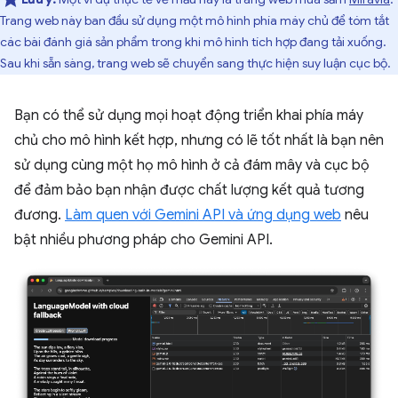
Trang web này ban đầu sử dụng một mô hình phía máy chủ để tóm tắt
các bài đánh giá sản phẩm trong khi mô hình tích hợp đang tải xuống.
Sau khi sẵn sàng, trang web sẽ chuyển sang thực hiện suy luận cục bộ.
Bạn có thể sử dụng mọi hoạt động triển khai phía máy
chủ cho mô hình kết hợp, nhưng có lẽ tốt nhất là bạn nên
sử dụng cùng một họ mô hình ở cả đám mây và cục bộ
để đảm bảo bạn nhận được chất lượng kết quả tương
đương.
Làm quen với Gemini API và ứng dụng web
nêu
bật nhiều phương pháp cho Gemini API.