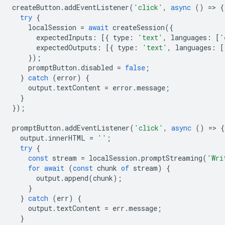
createButton
.
addEventListener
(
'click'
,
async
()
=
>
{
try
{
localSession
=
await
createSession
({
expectedInputs
:
[{
type
:
'text'
,
languages
:
[
'
expectedOutputs
:
[{
type
:
'text'
,
languages
:
[
});
promptButton
.
disabled
=
false
;
}
catch
(
error
)
{
output
.
textContent
=
error
.
message
;
}
});
promptButton
.
addEventListener
(
'click'
,
async
()
=
>
{
output
.
innerHTML
=
''
;
try
{
const
stream
=
localSession
.
promptStreaming
(
'Wri
for
await
(
const
chunk
of
stream
)
{
output
.
append
(
chunk
);
}
}
catch
(
err
)
{
output
.
textContent
=
err
.
message
;
}