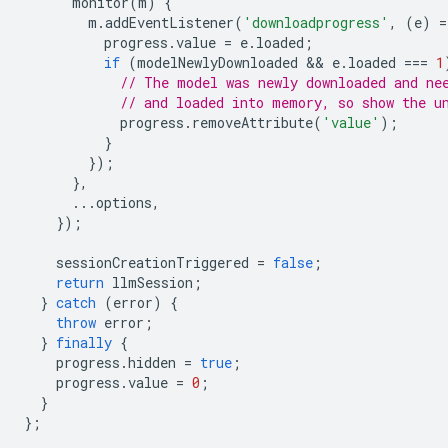
monitor
(
m
)
{
m
.
addEventListener
(
'downloadprogress'
,
(
e
)
=
progress
.
value
=
e
.
loaded
;
if
(
modelNewlyDownloaded
 && 
e
.
loaded
===
1
// The model was newly downloaded and ne
// and loaded into memory, so show the u
progress
.
removeAttribute
(
'value'
);
}
});
},
...
options
,
});
sessionCreationTriggered
=
false
;
return
llmSession
;
}
catch
(
error
)
{
throw
error
;
}
finally
{
progress
.
hidden
=
true
;
progress
.
value
=
0
;
}
};