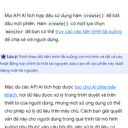
Mọi API AI tích hợp đều sử dụng hàm
create()
để bắt
đầu một phiên. Hàm
create()
có một lựa chọn
monitor
để bạn có thể
truy cập vào tiến trình tải xuống
để chia sẻ với người dùng.
Lưu ý:
Trình theo dõi tiến trình tải xuống coi mô hình và tất cả các
hoạt động tuỳ chỉnh là một tài nguyên, báo cáo về các phần này dưới
dạng một tài nguyên.
Mặc dù các API AI tích hợp được
tạo cho AI phía máy
khách
, nơi dữ liệu được xử lý trong trình duyệt và trên
thiết bị của người dùng, nhưng một số ứng dụng có thể
cho phép xử lý dữ liệu trên máy chủ. Cách bạn giải quyết
vấn đề này cho người dùng trong quá trình tải mô hình
xuống phụ thuộc vào câu hỏi đó: việc xử lý dữ liệu
có