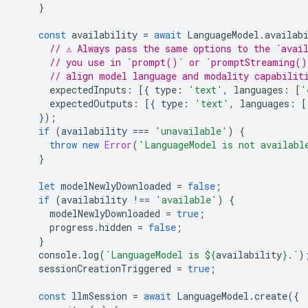
}
const
availability
=
await
LanguageModel
.
availab
// ⚠️ Always pass the same options to the `avai
// you use in `prompt()` or `promptStreaming()
// align model language and modality capabilit
expectedInputs
:
[{
type
:
'text'
,
languages
:
[
'
expectedOutputs
:
[{
type
:
'text'
,
languages
:
[
});
if
(
availability
===
'unavailable'
)
{
throw
new
Error
(
'LanguageModel is not availabl
}
let
modelNewlyDownloaded
=
false
;
if
(
availability
!==
'available'
)
{
modelNewlyDownloaded
=
true
;
progress
.
hidden
=
false
;
}
console
.
log
(
`LanguageModel is 
${
availability
}
.`
)
sessionCreationTriggered
=
true
;
const
llmSession
=
await
LanguageModel
.
create
({