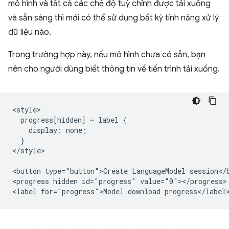
mô hình và tất cả các chế độ tuỳ chỉnh được tải xuống
và sẵn sàng thì mới có thể sử dụng bất kỳ tính năng xử lý
dữ liệu nào.
Trong trường hợp này, nếu mô hình chưa có sẵn, bạn
nên cho người dùng biết thông tin về tiến trình tải xuống.
<style>

  progress[hidden] ~ label {

    display: none;

  }

</style>

<button type="button">Create LanguageModel session</b
<progress hidden id="progress" value="0"></progress>
