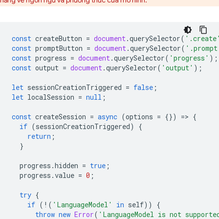
năng về ngôn ngữ và phương thức của mô hình.
const
createButton
=
document
.
querySelector
(
'.create
const
promptButton
=
document
.
querySelector
(
'.prompt
const
progress
=
document
.
querySelector
(
'progress'
);
const
output
=
document
.
querySelector
(
'output'
);
let
sessionCreationTriggered
=
false
;
let
localSession
=
null
;
const
createSession
=
async
(
options
=
{})
=
>
{
if
(
sessionCreationTriggered
)
{
return
;
}
progress
.
hidden
=
true
;
progress
.
value
=
0
;
try
{
if
(
!
(
'LanguageModel'
in
self
))
{
throw
new
Error
(
'LanguageModel is not supporte