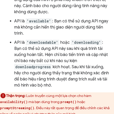
này. Cảnh báo cho người dùng rằng tính năng này
không dùng được.
API là
'available'
: Bạn có thể sử dụng API ngay
mà không cần hiển thị giao diện người dùng tiến
trình.
API là
'downloadable'
hoặc
'downloading'
:
Bạn có thể sử dụng API này sau khi quá trình tải
xuống hoàn tất. Hiện chỉ báo tiến trình và cập nhật
chỉ báo này bất cứ khi nào sự kiện
downloadprogress
kích hoạt. Sau khi tải xuống,
hãy cho người dùng thấy trạng thái không xác định
để báo hiệu rằng trình duyệt đang trích xuất và tải
mô hình vào bộ nhớ.
Thận trọng:
Luôn truyền cùng một lựa chọn cho hàm
mà bạn dùng trong
hoặc
availability()
prompt()
. Điều này rất quan trọng để điều chỉnh các khả
promptStreaming()