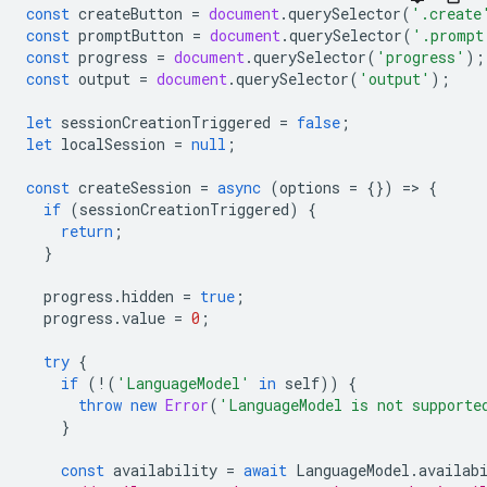
const
createButton
=
document
.
querySelector
(
'.create
const
promptButton
=
document
.
querySelector
(
'.prompt
const
progress
=
document
.
querySelector
(
'progress'
);
const
output
=
document
.
querySelector
(
'output'
);
let
sessionCreationTriggered
=
false
;
let
localSession
=
null
;
const
createSession
=
async
(
options
=
{})
=
>
{
if
(
sessionCreationTriggered
)
{
return
;
}
progress
.
hidden
=
true
;
progress
.
value
=
0
;
try
{
if
(
!
(
'LanguageModel'
in
self
))
{
throw
new
Error
(
'LanguageModel is not supporte
}
const
availability
=
await
LanguageModel
.
availab