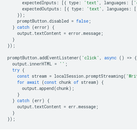
expectedInputs
:
[{
type
:
'text'
,
languages
:
[
'
expectedOutputs
:
[{
type
:
'text'
,
languages
:
[
});
promptButton
.
disabled
=
false
;
}
catch
(
error
)
{
output
.
textContent
=
error
.
message
;
}
});
promptButton
.
addEventListener
(
'click'
,
async
()
=
>
{
output
.
innerHTML
=
''
;
try
{
const
stream
=
localSession
.
promptStreaming
(
'Wri
for
await
(
const
chunk
of
stream
)
{
output
.
append
(
chunk
);
}
}
catch
(
err
)
{
output
.
textContent
=
err
.
message
;
}
});