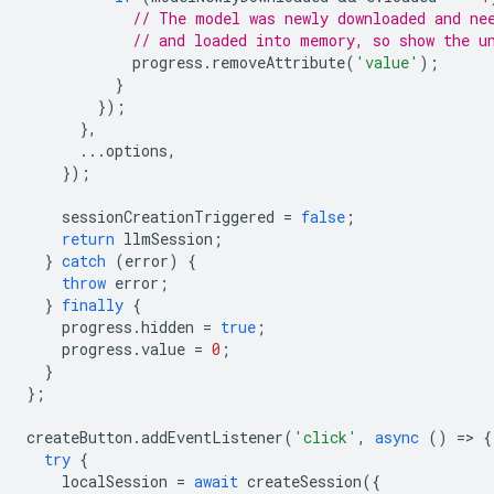
// The model was newly downloaded and ne
// and loaded into memory, so show the u
progress
.
removeAttribute
(
'value'
);
}
});
},
...
options
,
});
sessionCreationTriggered
=
false
;
return
llmSession
;
}
catch
(
error
)
{
throw
error
;
}
finally
{
progress
.
hidden
=
true
;
progress
.
value
=
0
;
}
};
createButton
.
addEventListener
(
'click'
,
async
()
=
>
{
try
{
localSession
=
await
createSession
({