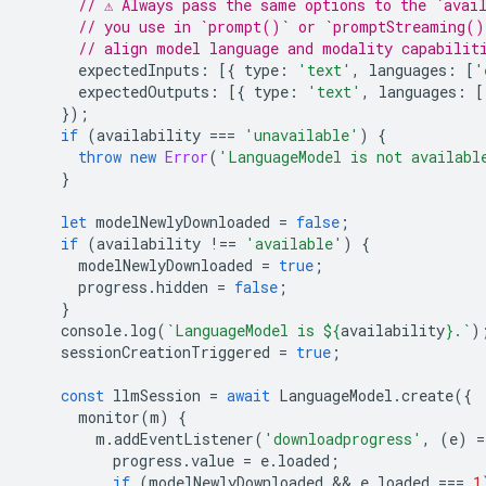
// ⚠️ Always pass the same options to the `avai
// you use in `prompt()` or `promptStreaming()
// align model language and modality capabilit
expectedInputs
:
[{
type
:
'text'
,
languages
:
[
'
expectedOutputs
:
[{
type
:
'text'
,
languages
:
[
});
if
(
availability
===
'unavailable'
)
{
throw
new
Error
(
'LanguageModel is not availabl
}
let
modelNewlyDownloaded
=
false
;
if
(
availability
!==
'available'
)
{
modelNewlyDownloaded
=
true
;
progress
.
hidden
=
false
;
}
console
.
log
(
`LanguageModel is 
${
availability
}
.`
)
sessionCreationTriggered
=
true
;
const
llmSession
=
await
LanguageModel
.
create
({
monitor
(
m
)
{
m
.
addEventListener
(
'downloadprogress'
,
(
e
)
=
progress
.
value
=
e
.
loaded
;
if
(
modelNewlyDownloaded
 && 
e
.
loaded
===
1