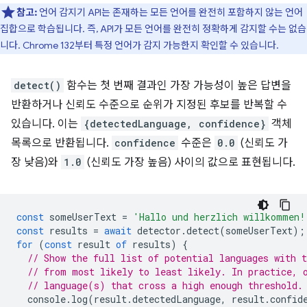
참고:
언어 감지기 API는 존재하는 모든 언어를 완전히 포함하지 않는 언어
집합으로 학습됩니다. 즉, API가 모든 언어를 완전히 정확하게 감지할 수는 없습
니다. Chrome 132부터 특정 언어가 감지 가능한지 확인할 수 있습니다.
detect()
함수는 첫 번째 결과인 가장 가능성이 높은 답변을
반환하거나 신뢰도 수준으로 순위가 지정된 후보를 반복할 수
있습니다. 이는
{detectedLanguage, confidence}
객체
목록으로 반환됩니다.
confidence
수준은
0.0
(신뢰도 가
장 낮음)와
1.0
(신뢰도 가장 높음) 사이의 값으로 표현됩니다.
const
someUserText
=
'Hallo und herzlich willkommen!
const
results
=
await
detector
.
detect
(
someUserText
);
for
(
const
result
of
results
)
{
// Show the full list of potential languages with t
// from most likely to least likely. In practice, 
// language(s) that cross a high enough threshold.
console
.
log
(
result
.
detectedLanguage
,
result
.
confid