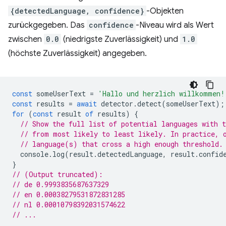
{detectedLanguage, confidence}
-Objekten
zurückgegeben. Das
confidence
-Niveau wird als Wert
zwischen
0.0
(niedrigste Zuverlässigkeit) und
1.0
(höchste Zuverlässigkeit) angegeben.
const
someUserText
=
'Hallo und herzlich willkommen!
const
results
=
await
detector
.
detect
(
someUserText
);
for
(
const
result
of
results
)
{
// Show the full list of potential languages with t
// from most likely to least likely. In practice, 
// language(s) that cross a high enough threshold.
console
.
log
(
result
.
detectedLanguage
,
result
.
confid
}
// (Output truncated):
// de 0.9993835687637329
// en 0.00038279531872831285
// nl 0.00010798392031574622
// ...