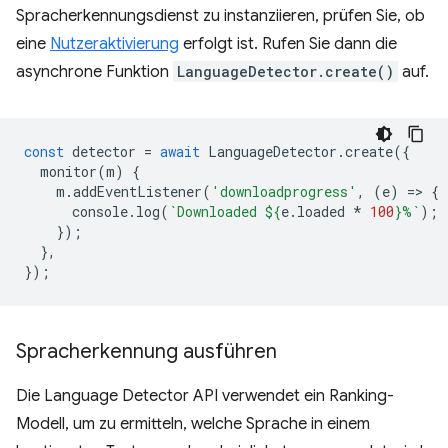
Spracherkennungsdienst zu instanziieren, prüfen Sie, ob
eine
Nutzeraktivierung
erfolgt ist. Rufen Sie dann die
asynchrone Funktion
LanguageDetector.create()
auf.
const
detector
=
await
LanguageDetector
.
create
({
monitor
(
m
)
{
m
.
addEventListener
(
'downloadprogress'
,
(
e
)
=
>
{
console
.
log
(
`Downloaded 
${
e
.
loaded
*
100
}
%`
);
});
},
});
Spracherkennung ausführen
Die Language Detector API verwendet ein Ranking-
Modell, um zu ermitteln, welche Sprache in einem