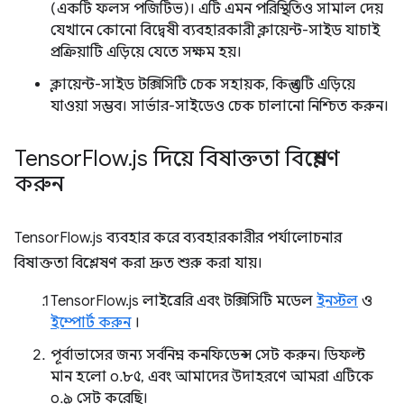
(একটি ফলস পজিটিভ)। এটি এমন পরিস্থিতিও সামাল দেয়
যেখানে কোনো বিদ্বেষী ব্যবহারকারী ক্লায়েন্ট-সাইড যাচাই
প্রক্রিয়াটি এড়িয়ে যেতে সক্ষম হয়।
ক্লায়েন্ট-সাইড টক্সিসিটি চেক সহায়ক, কিন্তু এটি এড়িয়ে
যাওয়া সম্ভব। সার্ভার-সাইডেও চেক চালানো নিশ্চিত করুন।
Tensor
Flow
.
js দিয়ে বিষাক্ততা বিশ্লেষণ
করুন
TensorFlow.js ব্যবহার করে ব্যবহারকারীর পর্যালোচনার
বিষাক্ততা বিশ্লেষণ করা দ্রুত শুরু করা যায়।
TensorFlow.js লাইব্রেরি এবং টক্সিসিটি মডেল
ইনস্টল
ও
ইম্পোর্ট করুন
।
পূর্বাভাসের জন্য সর্বনিম্ন কনফিডেন্স সেট করুন। ডিফল্ট
মান হলো ০.৮৫, এবং আমাদের উদাহরণে আমরা এটিকে
০.৯ সেট করেছি।