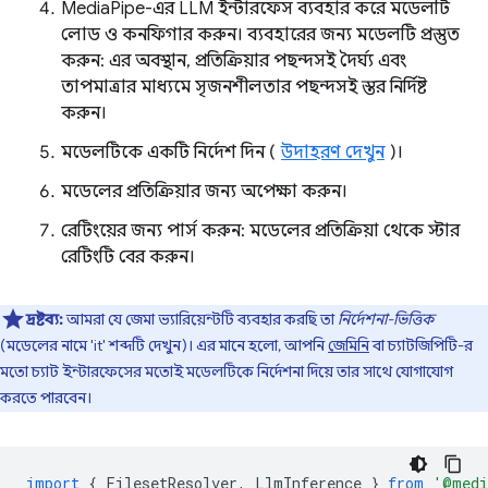
MediaPipe-এর LLM ইন্টারফেস ব্যবহার করে মডেলটি
লোড ও কনফিগার করুন। ব্যবহারের জন্য মডেলটি প্রস্তুত
করুন: এর অবস্থান, প্রতিক্রিয়ার পছন্দসই দৈর্ঘ্য এবং
তাপমাত্রার মাধ্যমে সৃজনশীলতার পছন্দসই স্তর নির্দিষ্ট
করুন।
মডেলটিকে একটি নির্দেশ দিন (
উদাহরণ দেখুন
)।
মডেলের প্রতিক্রিয়ার জন্য অপেক্ষা করুন।
রেটিংয়ের জন্য পার্স করুন: মডেলের প্রতিক্রিয়া থেকে স্টার
রেটিংটি বের করুন।
দ্রষ্টব্য:
আমরা যে জেমা ভ্যারিয়েন্টটি ব্যবহার করছি তা
নির্দেশনা-ভিত্তিক
(মডেলের নামে 'it' শব্দটি দেখুন)। এর মানে হলো, আপনি
জেমিনি
বা চ্যাটজিপিটি-র
মতো চ্যাট ইন্টারফেসের মতোই মডেলটিকে নির্দেশনা দিয়ে তার সাথে যোগাযোগ
করতে পারবেন।
import
{
FilesetResolver
,
LlmInference
}
from
'@medi