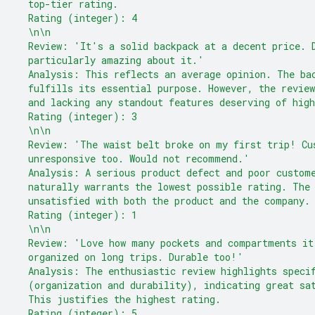
  top-tier rating.
  Rating (integer): 4
  \n\n
  Review: 'It's a solid backpack at a decent price. 
  particularly amazing about it.'
  Analysis: This reflects an average opinion. The ba
  fulfills its essential purpose. However, the revie
  and lacking any standout features deserving of high
  Rating (integer): 3
  \n\n
  Review: 'The waist belt broke on my first trip! Cu
  unresponsive too. Would not recommend.'
  Analysis: A serious product defect and poor custom
  naturally warrants the lowest possible rating. The
  unsatisfied with both the product and the company.
  Rating (integer): 1
  \n\n
  Review: 'Love how many pockets and compartments it
  organized on long trips. Durable too!'
  Analysis: The enthusiastic review highlights speci
  (organization and durability), indicating great sa
  This justifies the highest rating.
  Rating (integer): 5