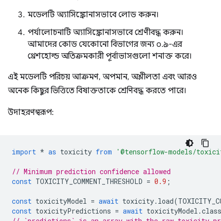
মডেলটি অ্যাসিঙ্ক্রোনাসভাবে লোড করুন।
পর্যালোচনাটি অ্যাসিঙ্ক্রোনাসভাবে শ্রেণীবদ্ধ করুন।
আমাদের কোড যেকোনো বিভাগের জন্য ০.৯-এর
থ্রেশহোল্ড অতিক্রমকারী পূর্বাভাসগুলো শনাক্ত করে।
এই মডেলটি পরিচয় আক্রমণ, অপমান, অশ্লীলতা এবং আরও
অনেক কিছুর ভিত্তিতে বিষাক্ততাকে শ্রেণিবদ্ধ করতে পারে।
উদাহরণস্বরূপ:
import
*
as
toxicity
from
'@tensorflow-models/toxici
// Minimum prediction confidence allowed
const
TOXICITY_COMMENT_THRESHOLD
=
0.9
;
const
toxicityModel
=
await
toxicity
.
load
(
TOXICITY_C
const
toxicityPredictions
=
await
toxicityModel
.
clas
// `predictions` is an array with the raw toxicity pr