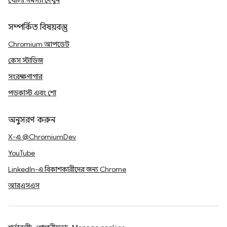
খোলা সমস্যা দেখুন
সম্পর্কিত বিষয়বস্তু
Chromium আপডেট
কেস স্টাডিজ
সংরক্ষণাগার
পডকাস্ট এবং শো
অনুসরণ করুন
X-এ @ChromiumDev
YouTube
LinkedIn-এ বিকাশকারীদের জন্য Chrome
আরএসএস