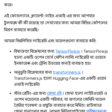
করে।
এই কোডল্যাবে, ক্লায়েন্ট-সাইড এআই-এর জন্য আপনার
টুলবক্সে কী কী রয়েছে তা দেখানোর জন্য আমরা বিভিন্ন কৌশলের
মিশ্রণ ব্যবহার করেছি।
আমরা নিম্নলিখিত লাইব্রেরি এবং মডেলগুলো ব্যবহার করি:
বিষাক্ততা বিশ্লেষণের জন্য
TensorFlow.js
। TensorFlow.js
হলো একটি ওপেন সোর্স মেশিন লার্নিং লাইব্রেরি যা ওয়েবে
ইনফারেন্স এবং ট্রেনিং উভয়ের জন্যই ব্যবহৃত হয়।
অনুভূতি বিশ্লেষণের জন্য
transformers.js
।
Transformers.js হলো Hugging Face-এর একটি ওয়েব
এআই লাইব্রেরি।
স্টার রেটিং-এর জন্য
জেমা ২বি
। জেমা হলো লাইটওয়েট ও
ওপেন মডেলের একটি পরিবার, যা গুগলের জেমিনি মডেল
তৈরির গবেষণা ও প্রযুক্তি ব্যবহার করে নির্মিত। ব্রাউজারে
জেমা চালানোর জন্য, আমরা মিডিয়াপাইপের
পরীক্ষামূলক