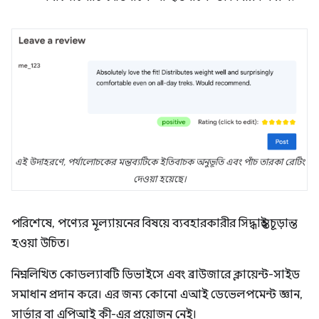
এই উদাহরণে, পর্যালোচকের মন্তব্যটিকে ইতিবাচক অনুভূতি এবং পাঁচ তারকা রেটিং
দেওয়া হয়েছে।
পরিশেষে, পণ্যের মূল্যায়নের বিষয়ে ব্যবহারকারীর সিদ্ধান্তই চূড়ান্ত
হওয়া উচিত।
নিম্নলিখিত কোডল্যাবটি ডিভাইসে এবং ব্রাউজারে ক্লায়েন্ট-সাইড
সমাধান প্রদান করে। এর জন্য কোনো এআই ডেভেলপমেন্ট জ্ঞান,
সার্ভার বা এপিআই কী-এর প্রয়োজন নেই।