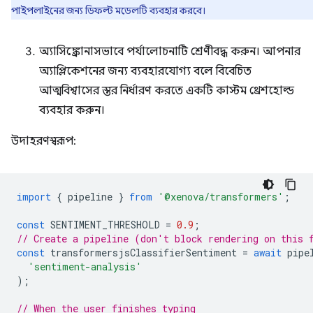
পাইপলাইনের জন্য ডিফল্ট মডেলটি ব্যবহার করবে।
অ্যাসিঙ্ক্রোনাসভাবে পর্যালোচনাটি শ্রেণীবদ্ধ করুন। আপনার
অ্যাপ্লিকেশনের জন্য ব্যবহারযোগ্য বলে বিবেচিত
আত্মবিশ্বাসের স্তর নির্ধারণ করতে একটি কাস্টম থ্রেশহোল্ড
ব্যবহার করুন।
উদাহরণস্বরূপ:
import
{
pipeline
}
from
'@xenova/transformers'
;
const
SENTIMENT_THRESHOLD
=
0.9
;
// Create a pipeline (don't block rendering on this 
const
transformersjsClassifierSentiment
=
await
pipe
'sentiment-analysis'
);
// When the user finishes typing