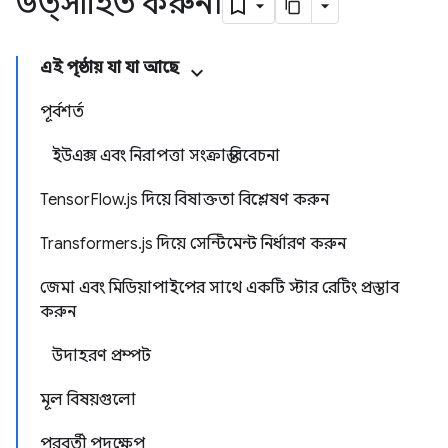
উত্সাহিত করুন৷
এই পৃষ্ঠায় যা যা আছে
পূর্বশর্ত
ইউএক্স এবং নিরাপত্তা সংক্রান্ত বিবেচনা
TensorFlow.js দিয়ে বিষাক্ততা বিশ্লেষণ করুন
Transformers.js দিয়ে সেন্টিমেন্ট নির্ধারণ করুন
জেমা এবং মিডিয়াপাইপের সাথে একটি স্টার রেটিং প্রস্তাব
করুন
উদাহরণ প্রম্পট
মূল বিষয়গুলো
পরবর্তী পদক্ষেপ