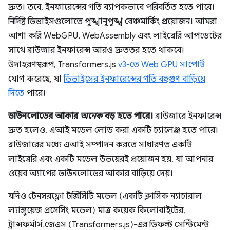
দ্রুত। তবে, ইনফারেন্সের গতি ব্যাপকভাবে পরিবর্তিত হতে পারে।
নির্দিষ্ট ডিভাইসগুলোতে পুঙ্খানুপুঙ্খ বেঞ্চমার্কিং প্রয়োজন। আমরা
আশা করি WebGPU, WebAssembly এবং লাইব্রেরি আপডেটের
সাথে ব্রাউজার ইনফারেন্স আরও দ্রুততর হতে থাকবে।
উদাহরণস্বরূপ, Transformers.js
v3-তে Web GPU সাপোর্ট
যোগ করেছে, যা
ডিভাইসের ইনফারেন্সের গতি বহুগুণ বাড়িয়ে
দিতে
পারে।
ডাউনলোডের আকার
অনেক
বড় হতে পারে।
ব্রাউজারে ইনফারেন্স
দ্রুত হলেও, এআই মডেল লোড করা একটি চ্যালেঞ্জ হতে পারে।
ব্রাউজারের মধ্যে এআই সম্পাদন করতে সাধারণত একটি
লাইব্রেরি এবং একটি মডেল উভয়েরই প্রয়োজন হয়, যা আপনার
ওয়েব অ্যাপের ডাউনলোডের আকার বাড়িয়ে দেয়।
যদিও টেনসরফ্লো টক্সিসিটি মডেল (একটি ক্লাসিক ন্যাচারাল
ল্যাঙ্গুয়েজ প্রসেসিং মডেল) মাত্র কয়েক কিলোবাইটের,
ট্রান্সফর্মার্স.জেএস (Transformers.js)-এর ডিফল্ট সেন্টিমেন্ট