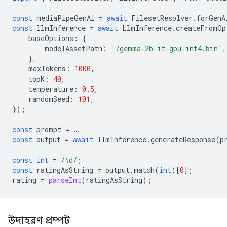
const
mediaPipeGenAi
=
await
FilesetResolver
.
forGenA
const
llmInference
=
await
LlmInference
.
createFromOp
baseOptions
:
{
modelAssetPath
:
'/gemma-2b-it-gpu-int4.bin'
,
},
maxTokens
:
1000
,
topK
:
40
,
temperature
:
0.5
,
randomSeed
:
101
,
});
const
prompt
=
…
const
output
=
await
llmInference
.
generateResponse
(
p
const
int
=
/\d/
;
const
ratingAsString
=
output
.
match
(
int
)[
0
];
rating
=
parseInt
(
ratingAsString
);
উদাহরণ প্রম্পট