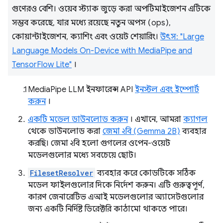
গুণেরও বেশি। ওয়েব স্ট্যাক জুড়ে করা অপটিমাইজেশন এটিকে
সম্ভব করেছে, যার মধ্যে রয়েছে নতুন অপস (ops),
কোয়ান্টাইজেশন, ক্যাশিং এবং ওয়েট শেয়ারিং।
উৎস: "Large
Language Models On-Device with MediaPipe and
TensorFlow Lite"
।
MediaPipe LLM ইনফারেন্স API
ইনস্টল এবং ইম্পোর্ট
করুন
।
একটি মডেল ডাউনলোড করুন
। এখানে, আমরা
ক্যাগল
থেকে ডাউনলোড করা
জেমা ২বি (Gemma 2B)
ব্যবহার
করছি। জেমা ২বি হলো গুগলের ওপেন-ওয়েট
মডেলগুলোর মধ্যে সবচেয়ে ছোট।
FilesetResolver
ব্যবহার করে কোডটিকে সঠিক
মডেল ফাইলগুলোর দিকে নির্দেশ করুন। এটি গুরুত্বপূর্ণ,
কারণ জেনারেটিভ এআই মডেলগুলোর অ্যাসেটগুলোর
জন্য একটি নির্দিষ্ট ডিরেক্টরি কাঠামো থাকতে পারে।