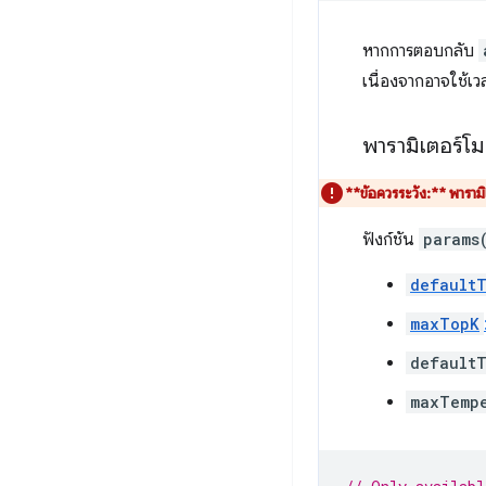
หากการตอบกลับ
เนื่องจากอาจใช้เว
พารามิเตอร์โ
**ข้อควรระวัง:**
พารามิ
ฟังก์ชัน
params
default
maxTopK
default
maxTemp