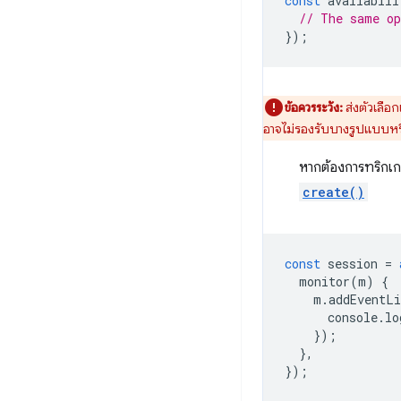
const
availabili
// The same o
});
ข้อควรระวัง:
ส่งตัวเลือก
อาจไม่รองรับบางรูปแบบห
หากต้องการทริกเ
create()
const
session
=
monitor
(
m
)
{
m
.
addEventLi
console
.
lo
});
},
});