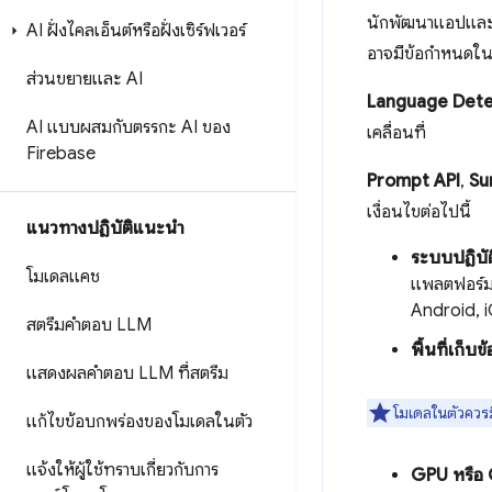
นักพัฒนาแอปและผู้
AI ฝั่งไคลเอ็นต์หรือฝั่งเซิร์ฟเวอร์
อาจมีข้อกำหนดใน
ส่วนขยายและ AI
Language Dete
AI แบบผสมกับตรรกะ AI ของ
เคลื่อนที่
Firebase
Prompt API
,
Su
เงื่อนไขต่อไปนี้
แนวทางปฏิบัติแนะนำ
ระบบปฏิบั
โมเดลแคช
แพลตฟอร์ม 
Android, 
สตรีมคำตอบ LLM
พื้นที่เก็บข
แสดงผลคำตอบ LLM ที่สตรีม
โมเดลในตัวควรม
แก้ไขข้อบกพร่องของโมเดลในตัว
แจ้งให้ผู้ใช้ทราบเกี่ยวกับการ
GPU หรือ