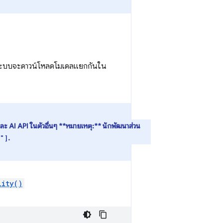
่ระบบจะดาวน์โหลดโมเดลแยกกันใน
ะ AI API ในตัวอื่นๆ **หมายเหตุ:** นักพัฒนาส่วน
.
l"]
lity()