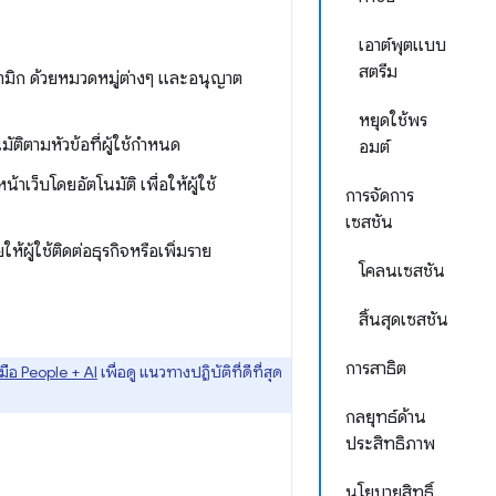
เอาต์พุตแบบ
สตรีม
ามิก ด้วยหมวดหมู่ต่างๆ และอนุญาต
หยุดใช้พร
ติตามหัวข้อที่ผู้ใช้กำหนด
อมต์
ว็บโดยอัตโนมัติ เพื่อให้ผู้ใช้
การจัดการ
เซสชัน
ห้ผู้ใช้ติดต่อธุรกิจหรือเพิ่มราย
โคลนเซสชัน
สิ้นสุดเซสชัน
การสาธิต
ู่มือ People + AI
เพื่อดู แนวทางปฏิบัติที่ดีที่สุด
กลยุทธ์ด้าน
ประสิทธิภาพ
นโยบายสิทธิ์,