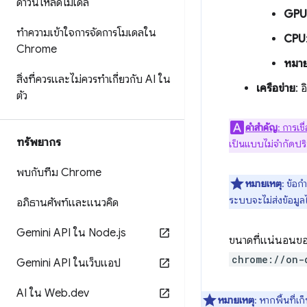
ดาวน์โหลดโมเดล
GPU
ทำความเข้าใจการจัดการโมเดลใน
CPU
Chrome
หมาย
สิ่งที่ควรและไม่ควรทำเกี่ยวกับ AI ใน
เครือข่าย
: 
ตัว
คำสำคัญ
: การเช
ทรัพยากร
เป็นแบบไม่จำกัดปริ
พบกับทีม Chrome
หมายเหตุ
: ข้อก
ระบบจะไม่ส่งข้อมูล
อภิธานศัพท์และแนวคิด
Gemini API ใน Node
.
js
ขนาดที่แน่นอนของ
chrome://on-
Gemini API ในเว็บแอป
AI ใน Web
.
dev
หมายเหตุ
: หากพื้นที