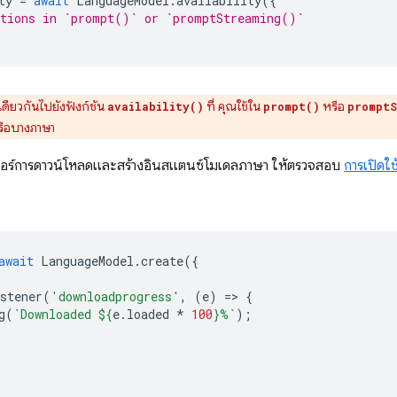
ty
=
await
LanguageModel
.
availability
({
ptions in `prompt()` or `promptStreaming()`
เดียวกันไปยังฟังก์ชัน
ที่ คุณใช้ใน
หรือ
availability()
prompt()
promptS
รือบางภาษา
กอร์การดาวน์โหลดและสร้างอินสแตนซ์โมเดลภาษา ให้ตรวจสอบ
การเปิดใช
await
LanguageModel
.
create
({
stener
(
'downloadprogress'
,
(
e
)
=
>
{
g
(
`Downloaded 
${
e
.
loaded
*
100
}
%`
);