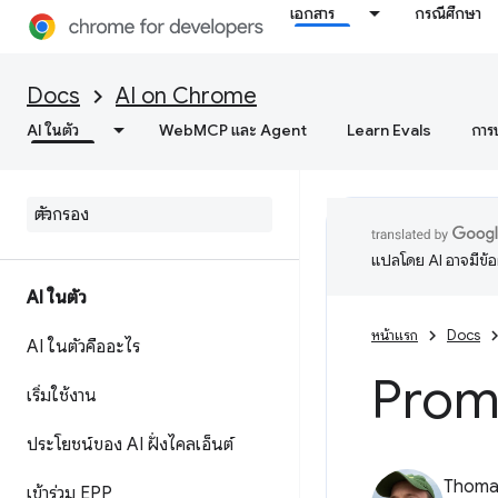
เอกสาร
กรณีศึกษา
Docs
AI on Chrome
AI ในตัว
WebMCP และ Agent
Learn Evals
การ
แปลโดย AI อาจมีข้
AI ในตัว
หน้าแรก
Docs
AI ในตัวคืออะไร
Prom
เริ่มใช้งาน
ประโยชน์ของ AI ฝั่งไคลเอ็นต์
Thomas
เข้าร่วม EPP