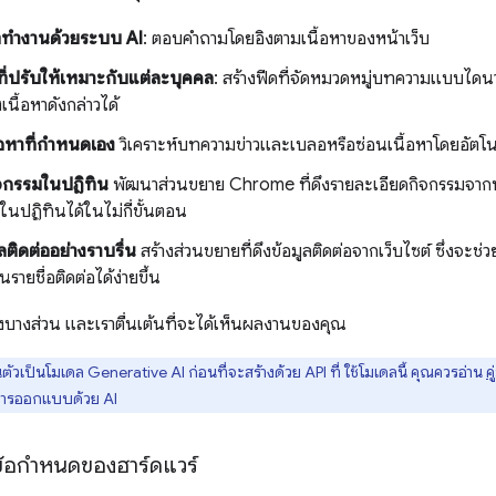
ี่ทำงานด้วยระบบ AI
: ตอบคำถามโดยอิงตามเนื้อหาของหน้าเว็บ
ที่ปรับให้เหมาะกับแต่ละบุคคล
: สร้างฟีดที่จัดหมวดหมู่บทความแบบไดน
งเนื้อหาดังกล่าวได้
้อหาที่กำหนดเอง
วิเคราะห์บทความข่าวและเบลอหรือซ่อนเนื้อหาโดยอัตโนมั
ิจกรรมในปฏิทิน
พัฒนาส่วนขยาย Chrome ที่ดึงรายละเอียดกิจกรรมจากหน้าเ
ในปฏิทินได้ในไม่กี่ขั้นตอน
ลติดต่ออย่างราบรื่น
สร้างส่วนขยายที่ดึงข้อมูลติดต่อจากเว็บไซต์ ซึ่งจะช่วยใ
รายชื่อติดต่อได้ง่ายขึ้น
่างบางส่วน และเราตื่นเต้นที่จะได้เห็นผลงานของคุณ
ตัวเป็นโมเดล Generative AI ก่อนที่จะสร้างด้วย API ที่ ใช้โมเดลนี้ คุณควรอ่าน
ค
บการออกแบบด้วย AI
้อกำหนดของฮาร์ดแวร์