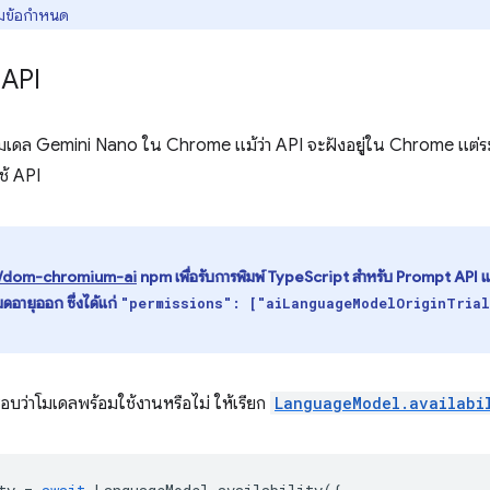
ตามข้อกำหนด
 API
มเดล Gemini Nano ใน Chrome แม้ว่า API จะฝังอยู่ใน Chrome แต
ช้ API
/dom-chromium-ai
npm เพื่อรับการพิมพ์ TypeScript สำหรับ Prompt API แล
มดอายุออก ซึ่งได้แก่
"permissions": ["aiLanguageModelOriginTria
บว่าโมเดลพร้อมใช้งานหรือไม่ ให้เรียก
LanguageModel.availabi