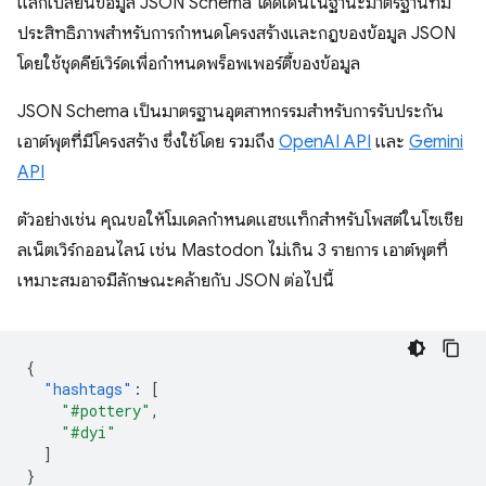
แลกเปลี่ยนข้อมูล JSON Schema โดดเด่นในฐานะมาตรฐานที่มี
ประสิทธิภาพสำหรับการกำหนดโครงสร้างและกฎของข้อมูล JSON
โดยใช้ชุดคีย์เวิร์ดเพื่อกำหนดพร็อพเพอร์ตี้ของข้อมูล
JSON Schema เป็นมาตรฐานอุตสาหกรรมสำหรับการรับประกัน
เอาต์พุตที่มีโครงสร้าง ซึ่งใช้โดย รวมถึง
OpenAI API
และ
Gemini
API
ตัวอย่างเช่น คุณขอให้โมเดลกำหนดแฮชแท็กสำหรับโพสต์ในโซเชีย
ลเน็ตเวิร์กออนไลน์ เช่น Mastodon ไม่เกิน 3 รายการ เอาต์พุตที่
เหมาะสมอาจมีลักษณะคล้ายกับ JSON ต่อไปนี้
{
"hashtags"
:
[
"#pottery"
,
"#dyi"
]
}