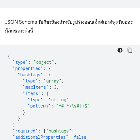
JSON Schema ที่เกี่ยวข้องสำหรับรูปร่างออบเจ็กต์เอาต์พุตที่ขอจะ
มีลักษณะดังนี้
{
"type"
:
"object"
,
"properties"
:
{
"hashtags"
:
{
"type"
:
"array"
,
"maxItems"
:
3
,
"items"
:
{
"type"
:
"string"
,
"pattern"
:
"^#[^\\s#]+$"
}
}
},
"required"
:
[
"hashtags"
],
"additionalProperties"
:
false