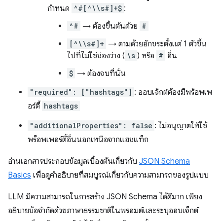
กำหนด
^#[^\\s#]+$
:
^#
→ ต้องขึ้นต้นด้วย
#
[^\\s#]+
→ ตามด้วยอักขระตั้งแต่ 1 ตัวขึ้น
ไปที่ไม่ใช่ช่องว่าง (
\s
) หรือ
#
อื่น
$
→ ต้องจบที่นั่น
"required": ["hashtags"]
: ออบเจ็กต์ต้องมีพร็อพเพ
อร์ตี้
hashtags
"additionalProperties": false
: ไม่อนุญาตให้ใช้
พร็อพเพอร์ตี้อื่นนอกเหนือจากแฮชแท็ก
อ่านเอกสารประกอบข้อมูลเบื้องต้นเกี่ยวกับ
JSON Schema
Basics
เพื่อดูคำอธิบายที่สมบูรณ์เกี่ยวกับความสามารถของรูปแบบ
LLM มีความสามารถในการสร้าง JSON Schema ได้ดีมาก เพียง
อธิบายข้อจำกัดด้วยภาษาธรรมชาติในพรอมต์และระบุออบเจ็กต์