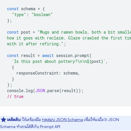
const
schema
=
{
"type"
:
"boolean"
};
const
post
=
"Mugs and ramen bowls, both a bit small
how it goes with reclaim. Glaze crawled the first ti
with it after refiring."
;
const
result
=
await
session
.
prompt
(
`Is this post about pottery?\n\n
${
post
}
`
,
{
responseConstraint
:
schema
,
}
);
console
.
log
(
JSON
.
parse
(
result
));
// true
เคล็ดลับ:
ใช้เครื่องมือ
ทดสอบ JSON Schema
เพื่อให้แน่ใจว่า JSON
Schema ทำงานได้ดีกับ Prompt API