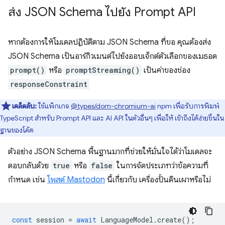
ส่ง JSON Schema ไปยัง Prompt API
หากต้องการให้โมเดลปฏิบัติตาม JSON Schema ที่ขอ คุณต้องส่ง
JSON Schema เป็นอาร์กิวเมนต์ไปยังออบเจ็กต์ตัวเลือกของเมธอด
prompt()
หรือ
promptStreaming()
เป็นค่าของช่อง
responseConstraint
เคล็ดลับ:
ใช้แพ็กเกจ
@types/dom-chromium-ai
npm เพื่อรับการพิมพ์
TypeScript สำหรับ Prompt API และ AI API ในตัวอื่นๆ เพื่อให้ เข้าถึงได้ง่ายขึ้นใน
ฐานของโค้ด
ตัวอย่าง JSON Schema พื้นฐานมากที่ช่วยให้มั่นใจได้ว่าโมเดลจะ
ตอบกลับด้วย
true
หรือ
false
ในการจัดประเภทว่าข้อความที่
กำหนด เช่น
โพสต์ Mastodon
นี้เกี่ยวกับ เครื่องปั้นดินเผาหรือไม่
const
session
=
await
LanguageModel
.
create
();