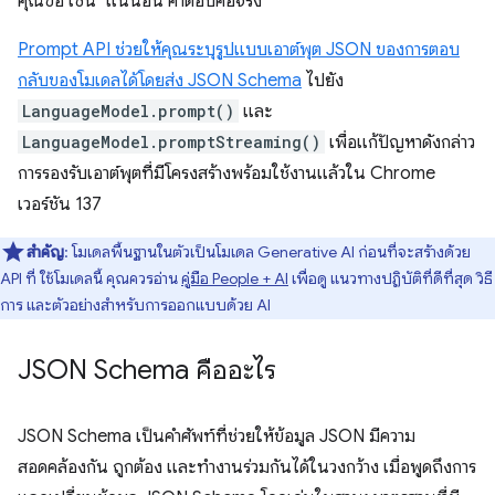
คุณขอ เช่น "แน่นอน คำตอบคือจริง"
Prompt API ช่วยให้คุณระบุรูปแบบเอาต์พุต JSON ของการตอบ
กลับของโมเดลได้โดยส่ง
JSON Schema
ไปยัง
LanguageModel.prompt()
และ
LanguageModel.promptStreaming()
เพื่อแก้ปัญหาดังกล่าว
การรองรับเอาต์พุตที่มีโครงสร้างพร้อมใช้งานแล้วใน Chrome
เวอร์ชัน 137
สำคัญ
: โมเดลพื้นฐานในตัวเป็นโมเดล Generative AI ก่อนที่จะสร้างด้วย
API ที่ ใช้โมเดลนี้ คุณควรอ่าน
คู่มือ People + AI
เพื่อดู แนวทางปฏิบัติที่ดีที่สุด วิธี
การ และตัวอย่างสำหรับการออกแบบด้วย AI
JSON Schema คืออะไร
JSON Schema เป็นคำศัพท์ที่ช่วยให้ข้อมูล JSON มีความ
สอดคล้องกัน ถูกต้อง และทำงานร่วมกันได้ในวงกว้าง เมื่อพูดถึงการ