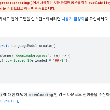
에서 사용하는 것과 동일한 옵션을 항상
promptStreaming()
availabilit
않을 수 있으므로 이는 매우 중요합니다.
거하고 언어 모델을 인스턴스화하려면
사용자 활성화
를 확인하세요.
await
LanguageModel
.
create
({
stener
(
'downloadprogress'
,
(
e
)
=
>
{
g
(
`Downloaded 
${
e
.
loaded
*
100
}
%`
);
()
에 대한 대답이
downloading
인 경우 다운로드 진행률을 수신하
게 알립니다
.