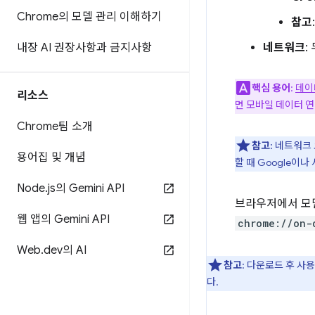
Chrome의 모델 관리 이해하기
참고
내장 AI 권장사항과 금지사항
네트워크
:
핵심 용어
:
데이
리소스
면 모바일 데이터 
Chrome팀 소개
참고
: 네트워크
용어집 및 개념
할 때 Google이
Node
.
js의 Gemini API
브라우저에서 모델
웹 앱의 Gemini API
chrome://on-
Web
.
dev의 AI
참고
: 다운로드 후 
다.