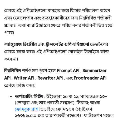
ক্রোমে এই এপিআইগুলো ব্যবহার করে ফিচার পরিচালনা করেন
এমন ডেভেলপার এবং ব্যবহারকারীদের জন্য নিম্নলিখিত শর্তাবলী
প্রযোজ্য। অন্যান্য ব্রাউজারের ক্ষেত্রে পরিচালনার শর্তাবলী ভিন্ন হতে
পারে।
ল্যাঙ্গুয়েজ ডিটেক্টর
এবং
ট্রান্সলেটর এপিআইগুলো
ডেস্কটপের
ক্রোমে কাজ করে। এই এপিআইগুলো মোবাইল ডিভাইসে কাজ
করে না।
নিম্নলিখিত শর্তগুলো পূরণ হলে
Prompt API
,
Summarizer
API
,
Writer API
,
Rewriter API
, এবং
Proofreader API
ক্রোমে কাজ করে:
অপারেটিং সিস্টেম
: উইন্ডোজ ১০ বা ১১; ম্যাকওএস ১৩+
(ভেনচুরা এবং তার পরবর্তী সংস্করণ); লিনাক্স; অথবা
ক্রোমবুক প্লাস
ডিভাইসে ক্রোমওএস (প্ল্যাটফর্ম
১৬৩৮৯.০.০ এবং তার পরবর্তী সংস্করণ)। ফাউন্ডেশন মডেল