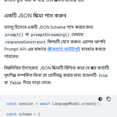
প্রম্পটটি যুক্ত করা না যায়, তবে প্রমিসটি রিজেক্ট হয়।
একটি JSON স্কিমা পাস করুন
ভ্যালু হিসেবে একটি JSON Schema পাস করার জন্য
prompt()
বা
promptStreaming()
মেথডে
responseConstraint
ফিল্ডটি যোগ করুন। এরপর আপনি
Prompt API-এর মাধ্যমে
স্ট্রাকচার্ড আউটপুট
ব্যবহার করতে
পারবেন।
নিম্নলিখিত উদাহরণে, JSON স্কিমাটি নিশ্চিত করে যে প্রদত্ত বার্তাটি
মৃৎশিল্প সম্পর্কিত কিনা তা শ্রেণীবদ্ধ করার জন্য মডেলটি
true
বা
false
দিয়ে সাড়া দেবে।
const
session
=
await
LanguageModel
.
create
();
const
schema
=
{