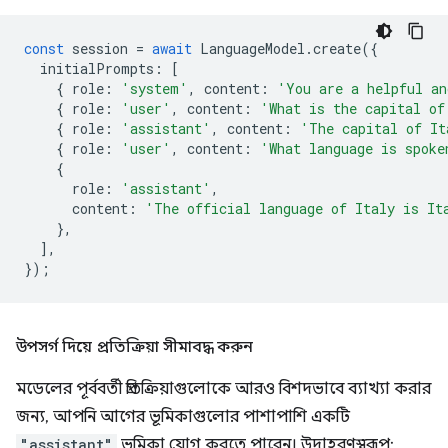
const
session
=
await
LanguageModel
.
create
({
initialPrompts
:
[
{
role
:
'system'
,
content
:
'You are a helpful an
{
role
:
'user'
,
content
:
'What is the capital of
{
role
:
'assistant'
,
content
:
'The capital of It
{
role
:
'user'
,
content
:
'What language is spoke
{
role
:
'assistant'
,
content
:
'The official language of Italy is It
},
],
});
উপসর্গ দিয়ে প্রতিক্রিয়া সীমাবদ্ধ করুন
মডেলের পূর্ববর্তী প্রতিক্রিয়াগুলোকে আরও বিশদভাবে ব্যাখ্যা করার
জন্য, আপনি আগের ভূমিকাগুলোর পাশাপাশি একটি
"assistant"
ভূমিকা যোগ করতে পারেন। উদাহরণস্বরূপ: