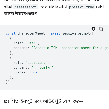
নির্দেশ দিতে সহায়ক হতে পারে। এটি করার জন্য, বার্তার শেষে
থাকা
"assistant"
-role বার্তার সাথে
prefix: true
যোগ
করুন। উদাহরণস্বরূপ:
const
characterSheet
=
await
session
.
prompt
([
{
role
:
'user'
,
content
:
'Create a TOML character sheet for a gn
},
{
role
:
'assistant'
,
content
:
'```toml\n'
,
prefix
:
true
,
},
]);
প্রত্যাশিত ইনপুট এবং আউটপুট যোগ করুন