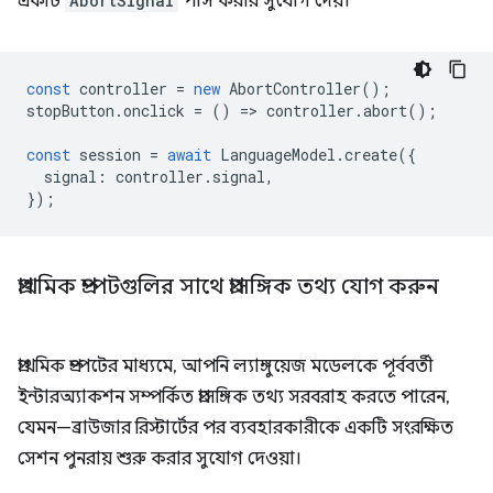
একটি
AbortSignal
পাস করার সুযোগ দেয়।
const
controller
=
new
AbortController
();
stopButton
.
onclick
=
()
=
>
controller
.
abort
();
const
session
=
await
LanguageModel
.
create
({
signal
:
controller
.
signal
,
});
প্রাথমিক প্রম্পটগুলির সাথে প্রাসঙ্গিক তথ্য যোগ করুন
প্রাথমিক প্রম্পটের মাধ্যমে, আপনি ল্যাঙ্গুয়েজ মডেলকে পূর্ববর্তী
ইন্টারঅ্যাকশন সম্পর্কিত প্রাসঙ্গিক তথ্য সরবরাহ করতে পারেন,
যেমন—ব্রাউজার রিস্টার্টের পর ব্যবহারকারীকে একটি সংরক্ষিত
সেশন পুনরায় শুরু করার সুযোগ দেওয়া।