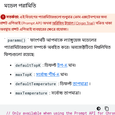
মডেল পরামিতি
সতর্কতা:
এই বিভাগের প্যারামিটারগুলো শুধুমাত্র ক্রোম এক্সটেনশনের জন্য
প্রম্পট এপিআই (Prompt API) অথবা
অরিজিন ট্রায়াল (Origin Trial)
সক্রিয় থাকা
অবস্থায় প্রম্পট এপিআই ব্যবহারের ক্ষেত্রে প্রযোজ্য।
`
params()
` ফাংশনটি আপনাকে ল্যাঙ্গুয়েজ মডেলের
প্যারামিটারগুলো সম্পর্কে অবহিত করে। অবজেক্টটিতে নিম্নলিখিত
ফিল্ডগুলো রয়েছে:
defaultTopK
: ডিফল্ট
টপ-K
মান।
maxTopK
:
সর্বোচ্চ শীর্ষ-K
মান।
defaultTemperature
: ডিফল্ট
তাপমাত্রা
।
maxTemperature
: সর্বোচ্চ তাপমাত্রা।
// Only available when using the Prompt API for Chro