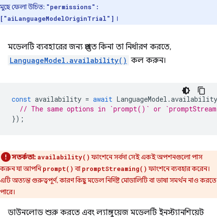
মুছে ফেলা উচিত:
"permissions":
।
["aiLanguageModelOriginTrial"]
মডেলটি ব্যবহারের জন্য প্রস্তুত কিনা তা নির্ধারণ করতে,
LanguageModel.availability()
কল করুন।
const
availability
=
await
LanguageModel
.
availabilit
// The same options in `prompt()` or `promptStrea
});
সতর্কতা:
ফাংশনে সর্বদা সেই একই অপশনগুলো পাস
availability()
করুন যা আপনি
বা
ফাংশনে ব্যবহার করেন।
prompt()
promptStreaming()
এটি অত্যন্ত গুরুত্বপূর্ণ, কারণ কিছু মডেল নির্দিষ্ট মোডালিটি বা ভাষা সমর্থন নাও করতে
পারে।
ডাউনলোড শুরু করতে এবং ল্যাঙ্গুয়েজ মডেলটি ইনস্ট্যানশিয়েট