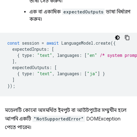
ভাষা সেট করুন।
এক বা একাধিক
expectedOutputs
ভাষা নির্ধারণ
করুন।
const
session
=
await
LanguageModel
.
create
({
expectedInputs
:
[
{
type
:
"text"
,
languages
:
[
"en"
/* system prom
],
expectedOutputs
:
[
{
type
:
"text"
,
languages
:
[
"ja"
]
}
]
});
মডেলটি কোনো অসমর্থিত ইনপুট বা আউটপুটের সম্মুখীন হলে
আপনি একটি
"NotSupportedError"
DOMException
পেতে পারেন।