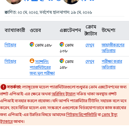
প্রকাশিত: ২০ মে, ২০২৫, সর্বশেষ হালনাগাদ: ১৯ মে, ২০২৬
ক্রোম
ব্যাখ্যাকারী
ওয়েব
এক্সটেনশন
উদ্দেশ্য
স্ট্যাটাস
গিটহাব
দেখুন
জাহাজীকরণের
ক্রোম ১৪৮
ক্রোম
অভিপ্রায়
১৩৮
গিটহাব
দেখুন
পরীক্ষা করার
স্যাম্পলিং
ক্রোম
অভিপ্রায়
প্যারামিটারের
১৪৮
জন্য মূল পরীক্ষা
সতর্কতা:
ল্যাঙ্গুয়েজ মডেল প্যারামিটারগুলো শুধুমাত্র ক্রোম এক্সটেনশনের জন্য
প্রম্পট এপিআই-এর ক্ষেত্রে অথবা
অরিজিন ট্রায়াল
সক্রিয় থাকা অবস্থায় প্রম্পট
এপিআই ব্যবহার করলে প্রযোজ্য। যদি আপনি প্যারামিটার টিউনিং সহায়ক বলে মনে
করেন, তবে বিভিন্ন মডেল এবং সংস্করণে এগুলোকে নির্ভরযোগ্যভাবে কাজ করানোর
জন্য এপিআই-এর উন্নতির বিষয়ে আমাদের
গিটহাব রিপোজিটরি
বা
ক্রোম ইস্যু
ট্র্যাকারে
জানান।