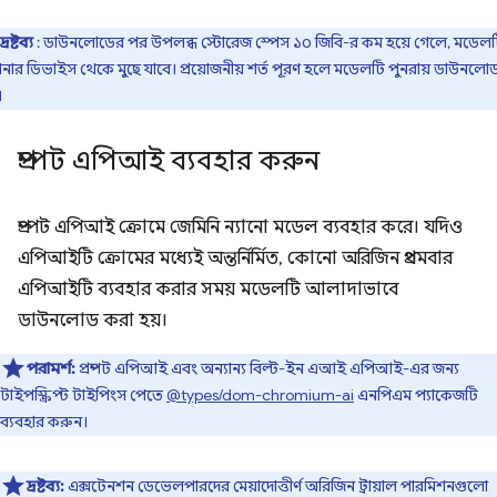
দ্রষ্টব্য
: ডাউনলোডের পর উপলব্ধ স্টোরেজ স্পেস ১০ জিবি-র কম হয়ে গেলে, মডেল
ার ডিভাইস থেকে মুছে যাবে। প্রয়োজনীয় শর্ত পূরণ হলে মডেলটি পুনরায় ডাউনলো
।
প্রম্পট এপিআই ব্যবহার করুন
প্রম্পট এপিআই ক্রোমে জেমিনি ন্যানো মডেল ব্যবহার করে। যদিও
এপিআইটি ক্রোমের মধ্যেই অন্তর্নির্মিত, কোনো অরিজিন প্রথমবার
এপিআইটি ব্যবহার করার সময় মডেলটি আলাদাভাবে
ডাউনলোড করা হয়।
পরামর্শ:
প্রম্পট এপিআই এবং অন্যান্য বিল্ট-ইন এআই এপিআই-এর জন্য
টাইপস্ক্রিপ্ট টাইপিংস পেতে
@types/dom-chromium-ai
এনপিএম প্যাকেজটি
ব্যবহার করুন।
দ্রষ্টব্য:
এক্সটেনশন ডেভেলপারদের মেয়াদোত্তীর্ণ অরিজিন ট্রায়াল পারমিশনগুলো