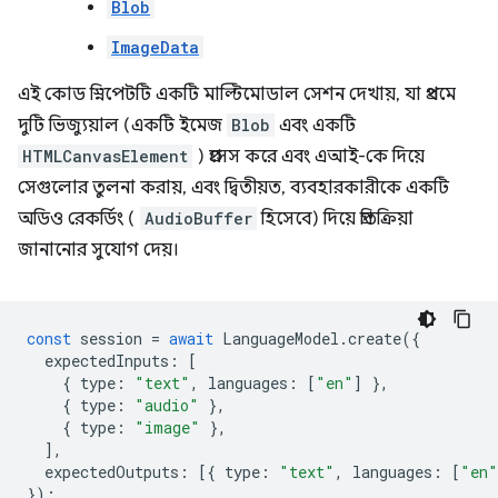
Blob
ImageData
এই কোড স্নিপেটটি একটি মাল্টিমোডাল সেশন দেখায়, যা প্রথমে
দুটি ভিজ্যুয়াল (একটি ইমেজ
Blob
এবং একটি
HTMLCanvasElement
) প্রসেস করে এবং এআই-কে দিয়ে
সেগুলোর তুলনা করায়, এবং দ্বিতীয়ত, ব্যবহারকারীকে একটি
অডিও রেকর্ডিং (
AudioBuffer
হিসেবে) দিয়ে প্রতিক্রিয়া
জানানোর সুযোগ দেয়।
const
session
=
await
LanguageModel
.
create
({
expectedInputs
:
[
{
type
:
"text"
,
languages
:
[
"en"
]
},
{
type
:
"audio"
},
{
type
:
"image"
},
],
expectedOutputs
:
[{
type
:
"text"
,
languages
:
[
"en"
});