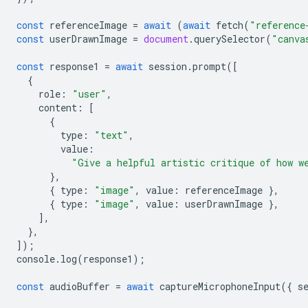
const
referenceImage
=
await
(
await
fetch
(
"reference
const
userDrawnImage
=
document
.
querySelector
(
"canva
const
response1
=
await
session
.
prompt
([
{
role
:
"user"
,
content
:
[
{
type
:
"text"
,
value
:
"Give a helpful artistic critique of how w
},
{
type
:
"image"
,
value
:
referenceImage
},
{
type
:
"image"
,
value
:
userDrawnImage
},
],
},
]);
console
.
log
(
response1
);
const
audioBuffer
=
await
captureMicrophoneInput
({
s