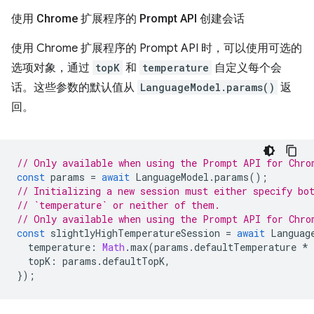
使用 Chrome 扩展程序的 Prompt API 创建会话
使用 Chrome 扩展程序的 Prompt API 时，可以使用可选的
选项对象，通过
topK
和
temperature
自定义每个会
话。这些参数的默认值从
LanguageModel.params()
返
回。
// Only available when using the Prompt API for Chro
const
params
=
await
LanguageModel
.
params
();
// Initializing a new session must either specify bo
// `temperature` or neither of them.
// Only available when using the Prompt API for Chro
const
slightlyHighTemperatureSession
=
await
Languag
temperature
:
Math
.
max
(
params
.
defaultTemperature
*
topK
:
params
.
defaultTopK
,
});