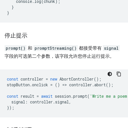
console
.
log
(
chunk
);
}
}
停止提示
prompt()
和
promptStreaming()
都接受带有
signal
字段的可选第二个参数，该字段允许您停止运行提示。
const
controller
=
new
AbortController
();
stopButton
.
onclick
=
()
=
>
controller
.
abort
();
const
result
=
await
session
.
prompt
(
'Write me a poem
signal
:
controller
.
signal
,
});