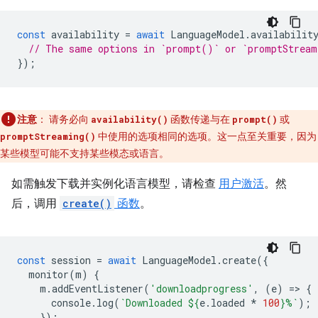
const
availability
=
await
LanguageModel
.
availabilit
// The same options in `prompt()` or `promptStrea
});
注意
：
请务必向
函数传递与在
或
availability()
prompt()
中使用的选项相同的选项。这一点至关重要，因为
promptStreaming()
某些模型可能不支持某些模态或语言。
如需触发下载并实例化语言模型，请检查
用户激活
。然
后，调用
create()
函数
。
const
session
=
await
LanguageModel
.
create
({
monitor
(
m
)
{
m
.
addEventListener
(
'downloadprogress'
,
(
e
)
=
>
{
console
.
log
(
`Downloaded 
${
e
.
loaded
*
100
}
%`
);
});