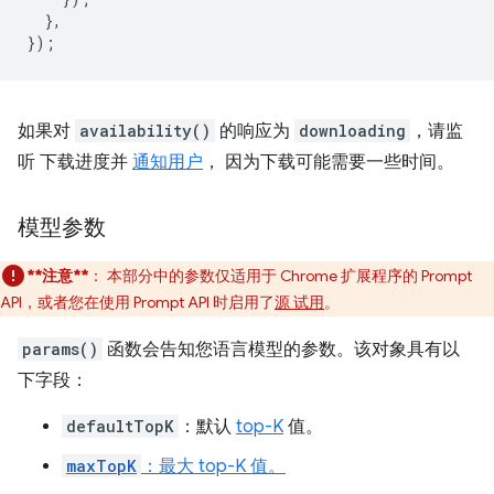
},
});
如果对
availability()
的响应为
downloading
，请监
听 下载进度并
通知用户
， 因为下载可能需要一些时间。
模型参数
**注意**
：
本部分中的参数仅适用于 Chrome 扩展程序的 Prompt
API，或者您在使用 Prompt API 时启用了
源 试用
。
params()
函数会告知您语言模型的参数。该对象具有以
下字段：
defaultTopK
：默认
top-K
值。
maxTopK
：最大 top-K 值。