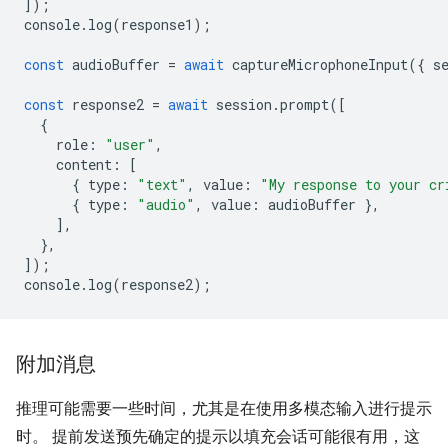
]);
console
.
log
(
response1
);
const
audioBuffer
=
await
captureMicrophoneInput
({
s
const
response2
=
await
session
.
prompt
([
{
role
:
"user"
,
content
:
[
{
type
:
"text"
,
value
:
"My response to your cr
{
type
:
"audio"
,
value
:
audioBuffer
},
],
},
]);
console
.
log
(
response2
);
附加消息
推理可能需要一些时间，尤其是在使用多模态输入进行提示
时。 提前发送预先确定的提示以填充会话可能很有用，这