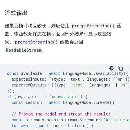
流式输出
如果您预计响应较长，则应使用
promptStreaming()
函
数，该函数允许您在模型返回部分结果时显示这些结
果。
promptStreaming()
函数会返回
ReadableStream
。
const
available
=
await
LanguageModel
.
availability
({
expectedInputs
:
[{
type
:
'text'
,
languages
:
[
'en'
]}
expectedOutputs
:
[{
type
:
'text'
,
languages
:
[
'en'
]
});
if
(
available
!==
'unavailable'
)
{
const
session
=
await
LanguageModel
.
create
();
// Prompt the model and stream the result:
const
stream
=
session
.
promptStreaming
(
'Write me a
for
await
(
const
chunk
of
stream
)
{