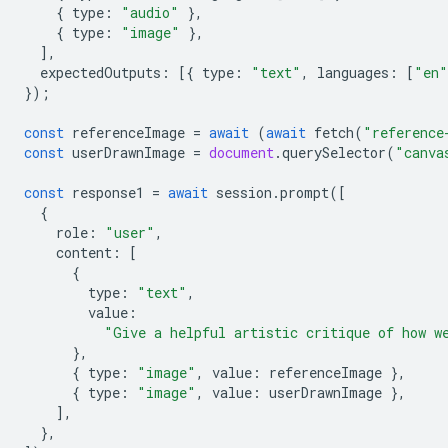
{
type
:
"audio"
},
{
type
:
"image"
},
],
expectedOutputs
:
[{
type
:
"text"
,
languages
:
[
"en"
});
const
referenceImage
=
await
(
await
fetch
(
"reference
const
userDrawnImage
=
document
.
querySelector
(
"canva
const
response1
=
await
session
.
prompt
([
{
role
:
"user"
,
content
:
[
{
type
:
"text"
,
value
:
"Give a helpful artistic critique of how w
},
{
type
:
"image"
,
value
:
referenceImage
},
{
type
:
"image"
,
value
:
userDrawnImage
},
],
},