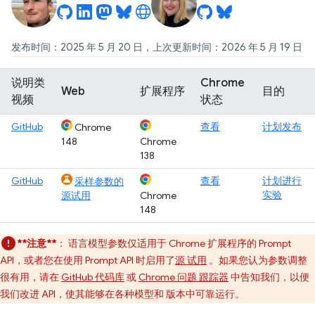
发布时间：2025 年 5 月 20 日，上次更新时间：2026 年 5 月 19 日
说明类
Chrome
Web
扩展程序
目的
视频
状态
GitHub
查看
计划发布
Chrome
148
Chrome
138
GitHub
查看
计划进行
采样参数的
实验
源试用
Chrome
148
**注意**
：
语言模型参数仅适用于 Chrome 扩展程序的 Prompt
API，或者您在使用 Prompt API 时启用了
源 试用
。如果您认为参数调整
很有用，请在
GitHub 代码库
或
Chrome 问题 跟踪器
中告知我们，以便
我们改进 API，使其能够在各种模型和 版本中可靠运行。