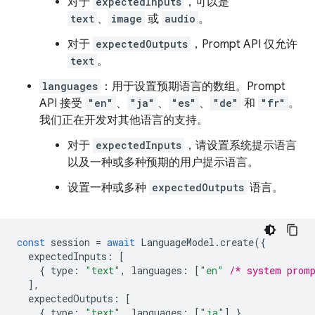
对于
expectedInputs
，可以是
text
、
image
或
audio
。
对于
expectedOutputs
，Prompt API 仅允许
text
。
languages
：用于设置预期语言的数组。Prompt
API 接受
"en"
、
"ja"
、
"es"
、
"de"
和
"fr"
。
我们正在开发对其他语言的支持。
对于
expectedInputs
，请设置系统提示语言
以及一种或多种预期的用户提示语言。
设置一种或多种
expectedOutputs
语言。
const
session
=
await
LanguageModel
.
create
({
expectedInputs
:
[
{
type
:
"text"
,
languages
:
[
"en"
/* system prom
],
expectedOutputs
:
[
{
type
:
"text"
,
languages
:
[
"ja"
]
}