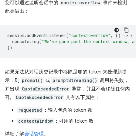
您可以通过监听会话中的
contextoverflow
事件来检测
此类溢出：
session
.
addEventListener
(
"contextoverflow"
,
()
=
>
{
console
.
log
(
"We've gone past the context window, a
});
如果无法从对话历史记录中移除足够的 token 来处理新提
示，则
prompt()
或
promptStreaming()
调用将失败，
并出现
QuotaExceededError
异常，并且不会移除任何内
容。
QuotaExceededError
具有以下属性：
requested
：输入包含的 token 数
contextWindow
：可用的 token 数
详细了解
会话管理
。