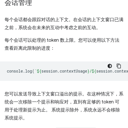
会话管理
每个会话都会跟踪对话的上下文。在会话的上下文窗口已满
之前，系统会在未来的互动中考虑之前的互动。
每个会话可以处理的 token 数上限。您可以使用以下方法
查看距离此限制的进度：
console
.
log
(
`
${
session
.
contextUsage
}
/
${
session
.
conte
您可以发送导致上下文窗口溢出的提示。在这种情况下，系
统会一次移除一个提示和响应对，直到有足够的 token 可
用于处理新提示为止。 系统提示除外，系统永远不会移除
系统提示。