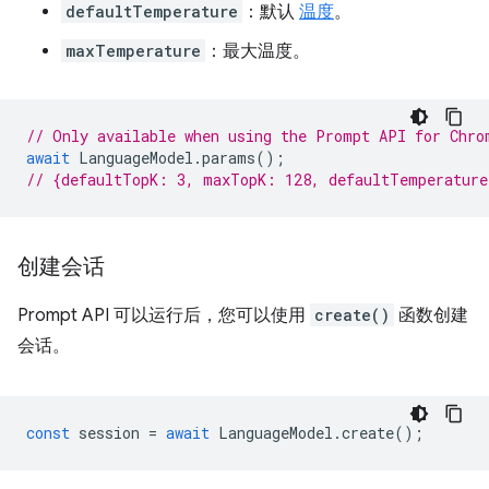
defaultTemperature
：默认
温度
。
maxTemperature
：最大温度。
// Only available when using the Prompt API for Chro
await
LanguageModel
.
params
();
// {defaultTopK: 3, maxTopK: 128, defaultTemperatur
创建会话
Prompt API 可以运行后，您可以使用
create()
函数创建
会话。
const
session
=
await
LanguageModel
.
create
();