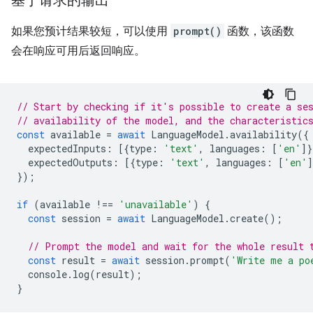
基于请求的输出
如果您预计结果较短，可以使用
prompt()
函数，该函数
会在响应可用后返回响应。
// Start by checking if it's possible to create a se
// availability of the model, and the characteristic
const
available
=
await
LanguageModel
.
availability
({
expectedInputs
:
[{
type
:
'text'
,
languages
:
[
'en'
]}
expectedOutputs
:
[{
type
:
'text'
,
languages
:
[
'en'
]
});
if
(
available
!==
'unavailable'
)
{
const
session
=
await
LanguageModel
.
create
();
// Prompt the model and wait for the whole result 
const
result
=
await
session
.
prompt
(
'Write me a po
console
.
log
(
result
);
}