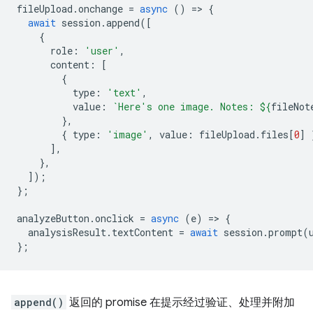
fileUpload
.
onchange
=
async
()
=
>
{
await
session
.
append
([
{
role
:
'user'
,
content
:
[
{
type
:
'text'
,
value
:
`Here's one image. Notes: 
${
fileNot
},
{
type
:
'image'
,
value
:
fileUpload
.
files
[
0
]
],
},
]);
};
analyzeButton
.
onclick
=
async
(
e
)
=
>
{
analysisResult
.
textContent
=
await
session
.
prompt
(
};
append()
返回的 promise 在提示经过验证、处理并附加