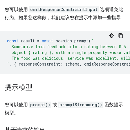
您可以使用
omitResponseConstraintInput
选项避免此
行为。如果您这样做，我们建议您在提示中添加一些指导：
const
result
=
await
session
.
prompt
(
`
  Summarize this feedback into a rating between 0-5.
  object { rating }, with a single property whose va
  The food was delicious, service was excellent, wil
`
,
{
responseConstraint
:
schema
,
omitResponseConstra
提示模型
您可以使用
prompt()
或
promptStreaming()
函数提示
模型。