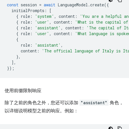
const
session
=
await
LanguageModel
.
create
({
initialPrompts
:
[
{
role
:
'system'
,
content
:
'You are a helpful an
{
role
:
'user'
,
content
:
'What is the capital of
{
role
:
'assistant'
,
content
:
'The capital of It
{
role
:
'user'
,
content
:
'What language is spoke
{
role
:
'assistant'
,
content
:
'The official language of Italy is It
},
],
});
使用前缀限制响应
除了之前的角色之外，您还可以添加
"assistant"
角色，
以详细说明模型之前的响应。例如：