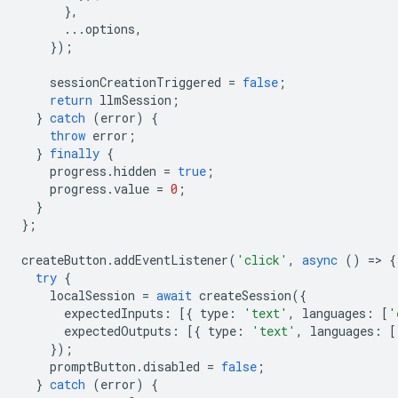
},
...
options
,
});
sessionCreationTriggered
=
false
;
return
llmSession
;
}
catch
(
error
)
{
throw
error
;
}
finally
{
progress
.
hidden
=
true
;
progress
.
value
=
0
;
}
};
createButton
.
addEventListener
(
'click'
,
async
()
=
>
{
try
{
localSession
=
await
createSession
({
expectedInputs
:
[{
type
:
'text'
,
languages
:
[
'
expectedOutputs
:
[{
type
:
'text'
,
languages
:
[
});
promptButton
.
disabled
=
false
;
}
catch
(
error
)
{