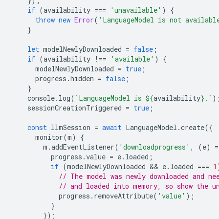
});
if
(
availability
===
'unavailable'
)
{
throw
new
Error
(
'LanguageModel is not availabl
}
let
modelNewlyDownloaded
=
false
;
if
(
availability
!==
'available'
)
{
modelNewlyDownloaded
=
true
;
progress
.
hidden
=
false
;
}
console
.
log
(
`LanguageModel is 
${
availability
}
.`
)
sessionCreationTriggered
=
true
;
const
llmSession
=
await
LanguageModel
.
create
({
monitor
(
m
)
{
m
.
addEventListener
(
'downloadprogress'
,
(
e
)
=
progress
.
value
=
e
.
loaded
;
if
(
modelNewlyDownloaded
 && 
e
.
loaded
===
1
// The model was newly downloaded and ne
// and loaded into memory, so show the u
progress
.
removeAttribute
(
'value'
);
}
});