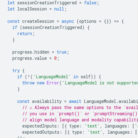
let
sessionCreationTriggered
=
false
;
let
localSession
=
null
;
const
createSession
=
async
(
options
=
{})
=
>
{
if
(
sessionCreationTriggered
)
{
return
;
}
progress
.
hidden
=
true
;
progress
.
value
=
0
;
try
{
if
(
!
(
'LanguageModel'
in
self
))
{
throw
new
Error
(
'LanguageModel is not supporte
}
const
availability
=
await
LanguageModel
.
availab
// ⚠️ Always pass the same options to the `avai
// you use in `prompt()` or `promptStreaming()
// align model language and modality capabilit
expectedInputs
:
[{
type
:
'text'
,
languages
:
[
'
expectedOutputs
:
[{
type
:
'text'
,
languages
:
[