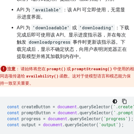
API 为
'available'
：该 API 可立即使用，无需显
示进度界面。
API 为
'downloadable'
或
'downloading'
：下载
完成后即可使用该 API。显示进度指示器，并在每次
触发
downloadprogress
事件时更新该指示器。下
载完成后，显示不确定状态，向用户表明浏览器正在
提取模型并将其加载到内存中。
注意
：
请始终将您在
或
中使用的相
prompt()
promptStreaming()
同选项传递给
函数。这对于使模型语言和模态能力保
availability()
持一致至关重要。
const
createButton
=
document
.
querySelector
(
'.create
const
promptButton
=
document
.
querySelector
(
'.prompt
const
progress
=
document
.
querySelector
(
'progress'
);
const
output
=
document
.
querySelector
(
'output'
);