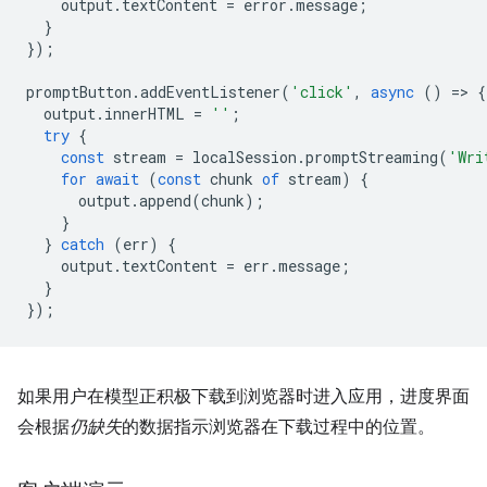
output
.
textContent
=
error
.
message
;
}
});
promptButton
.
addEventListener
(
'click'
,
async
()
=
>
{
output
.
innerHTML
=
''
;
try
{
const
stream
=
localSession
.
promptStreaming
(
'Wri
for
await
(
const
chunk
of
stream
)
{
output
.
append
(
chunk
);
}
}
catch
(
err
)
{
output
.
textContent
=
err
.
message
;
}
});
如果用户在模型正积极下载到浏览器时进入应用，进度界面
会根据
仍缺失
的数据指示浏览器在下载过程中的位置。