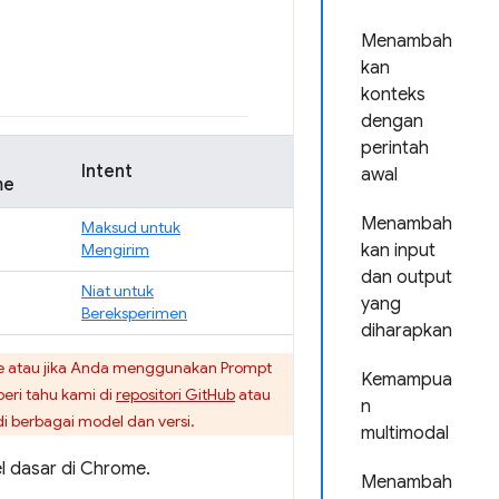
Menambah
kan
konteks
dengan
perintah
Intent
awal
me
Menambah
Maksud untuk
Mengirim
kan input
dan output
Niat untuk
yang
Bereksperimen
diharapkan
me atau jika Anda menggunakan Prompt
Kemampua
eri tahu kami di
repositori GitHub
atau
n
i berbagai model dan versi.
multimodal
l dasar di Chrome.
Menambah