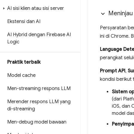
AI sisi klien atau sisi server
Meninjau
Ekstensi dan AI
Persyaratan be
AI Hybrid dengan Firebase AI
ini di Chrome. 
Logic
Language Dete
perangkat selul
Praktik terbaik
Prompt API
,
Su
Model cache
kondisi berikut 
Men-streaming respons LLM
Sistem op
(dari Plat
Merender respons LLM yang
iOS, dan 
di-streaming
model das
Men-debug model bawaan
Penyimpa