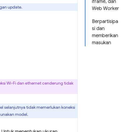
iframe, dan
ngan update.
Web Worker
Berpartisipa
si dan
memberikan
masukan
ksi Wi-Fi dan ethernet cenderung tidak
l selanjutnya tidak memerlukan koneksi
ggunakan model.
. Untuk menentukan ukuran