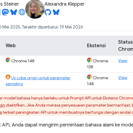
 Steiner
Alexandra Klepper
0 Mei 2025, Terakhir diperbarui: 19 Mei 2026
Status
Web
Ekstensi
Chro
View
Chrome 148
Chrome
138
View
Uji coba origin untuk parameter
Chrome
sampling
148
r model bahasa hanya berlaku untuk Prompt API untuk Ekstensi Chro
gin
diaktifkan. Jika Anda merasa penyesuaian parameter bermanfaat, b
e
terkait peningkatan API untuk membuatnya berfungsi dengan andal d
API, Anda dapat mengirim permintaan bahasa alami ke mode