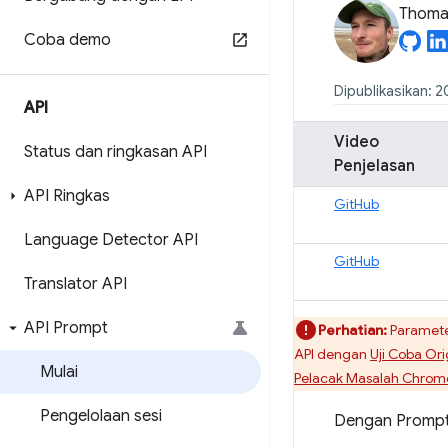
Thomas
Coba demo
Dipublikasikan: 2
API
Video
Status dan ringkasan API
Penjelasan
API Ringkas
GitHub
Language Detector API
GitHub
Translator API
API Prompt
Perhatian:
Paramete
API dengan
Uji Coba Ori
Mulai
Pelacak Masalah Chrom
Pengelolaan sesi
Dengan Prompt 