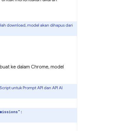
elah download, model akan dihapus dari
ibuat ke dalam Chrome, model
ript untuk Prompt API dan API AI
missions":