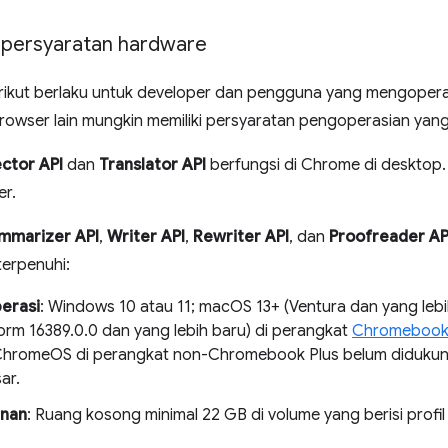
 persyaratan hardware
rikut berlaku untuk developer dan pengguna yang mengopera
Browser lain mungkin memiliki persyaratan pengoperasian yan
ctor API
dan
Translator API
berfungsi di Chrome di desktop. A
er.
mmarizer API
,
Writer API
,
Rewriter API
, dan
Proofreader AP
terpenuhi:
erasi
: Windows 10 atau 11; macOS 13+ (Ventura dan yang leb
form 16389.0.0 dan yang lebih baru) di perangkat
Chromebook
ChromeOS di perangkat non-Chromebook Plus belum diduku
ar.
nan
: Ruang kosong minimal 22 GB di volume yang berisi prof