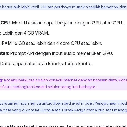
harus jauh lebih kecil. Ukuran persisnya mungkin sedikit bervariasi de
 CPU
: Model bawaan dapat berjalan dengan GPU atau CPU.
: Lebih dari 4 GB VRAM.
: RAM 16 GB atau lebih dan 4 core CPU atau lebih.
atan
: Prompt API dengan input audio memerlukan GPU.
 Data tanpa batas atau koneksi tanpa kuota.
ng
:
Koneksi berkuota
adalah koneksi internet dengan batasan data. Kone
fault, sedangkan koneksi seluler sering kali berbayar.
syaratan jaringan hanya untuk download awal model. Penggunaan mode
ada data yang dikirim ke Google atau pihak ketiga mana pun saat men
emini Nano dapat bervariasi saat browser mengupdate model