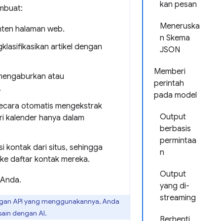
kan pesan
mbuat:
Meneruska
nten halaman web.
n Skema
klasifikasikan artikel dengan
JSON
Memberi
s mengaburkan atau
perintah
.
pada model
ecara otomatis mengekstrak
Output
i kalender hanya dalam
berbasis
permintaa
i kontak dari situs, sehingga
n
e daftar kontak mereka.
Output
 Anda.
yang di-
streaming
ngan API yang menggunakannya, Anda
sain dengan AI.
Berhenti