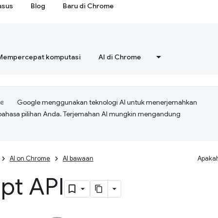
asus
Blog
Baru di Chrome
Mempercepat komputasi
AI di Chrome
Google menggunakan teknologi AI untuk menerjemahkan
bahasa pilihan Anda. Terjemahan AI mungkin mengandung
AI on Chrome
AI bawaan
Apakah
pt API