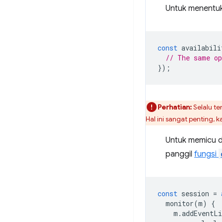
Untuk menentuk
const
availabili
// The same o
});
Perhatian:
Selalu te
Hal ini sangat penting,
Untuk memicu 
panggil
fungsi
const
session
=
monitor
(
m
)
{
m
.
addEventLi