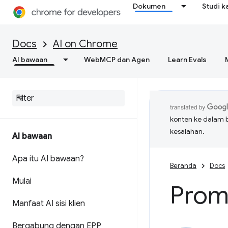
Dokumen
Studi k
Docs
AI on Chrome
AI bawaan
WebMCP dan Agen
Learn Evals
konten ke dalam 
kesalahan.
AI bawaan
Apa itu AI bawaan?
Beranda
Docs
Mulai
Prom
Manfaat AI sisi klien
Bergabung dengan EPP