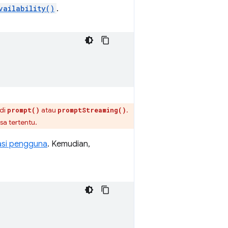
vailability()
.
di
atau
.
prompt()
promptStreaming()
a tertentu.
asi pengguna
. Kemudian,