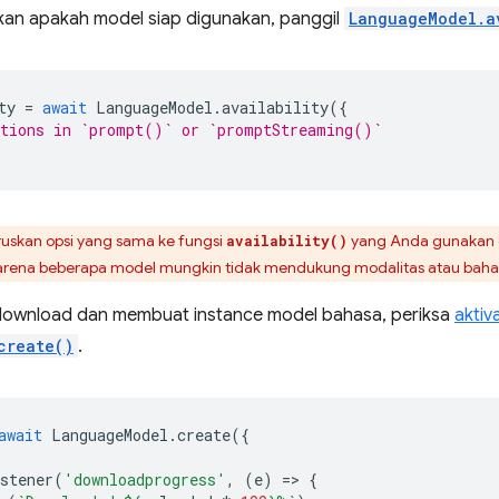
an apakah model siap digunakan, panggil
LanguageModel.a
ty
=
await
LanguageModel
.
availability
({
ptions in `prompt()` or `promptStreaming()`
ruskan opsi yang sama ke fungsi
yang Anda gunakan 
availability()
 karena beberapa model mungkin tidak mendukung modalitas atau bahas
download dan membuat instance model bahasa, periksa
aktiv
create()
.
await
LanguageModel
.
create
({
stener
(
'downloadprogress'
,
(
e
)
=
>
{