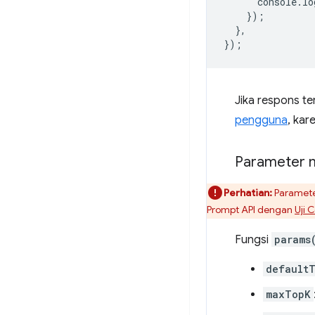
console
.
lo
});
},
});
Jika respons t
pengguna
, ka
Parameter 
Perhatian:
Parameter
Prompt API dengan
Uji 
Fungsi
params
default
maxTopK