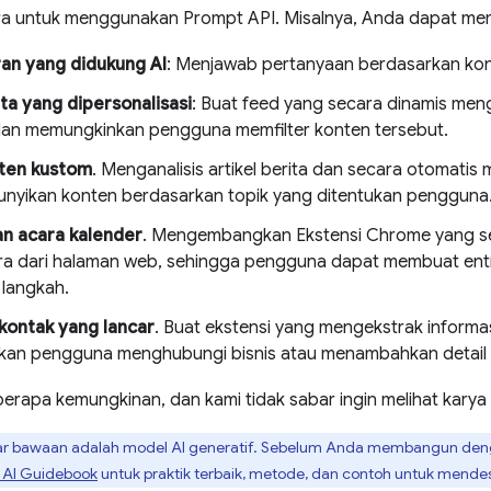
a untuk menggunakan Prompt API. Misalnya, Anda dapat me
an yang didukung AI
: Menjawab pertanyaan berdasarkan ko
ta yang dipersonalisasi
: Buat feed yang secara dinamis meng
dan memungkinkan pengguna memfilter konten tersebut.
nten kustom
. Menganalisis artikel berita dan secara otomati
yikan konten berdasarkan topik yang ditentukan pengguna
n acara kalender
. Mengembangkan Ekstensi Chrome yang s
ara dari halaman web, sehingga pengguna dapat membuat entr
langkah.
 kontak yang lancar
. Buat ekstensi yang mengekstrak informas
n pengguna menghubungi bisnis atau menambahkan detail k
berapa kemungkinan, dan kami tidak sabar ingin melihat karya
sar bawaan adalah model AI generatif. Sebelum Anda membangun de
+ AI Guidebook
untuk praktik terbaik, metode, dan contoh untuk mende