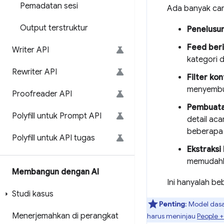
Pemadatan sesi
Ada banyak car
Output terstruktur
Penelusur
Feed beri
Writer API
kategori 
Rewriter API
Filter ko
menyembun
Proofreader API
Pembuata
Polyfill untuk Prompt API
detail ac
beberapa 
Polyfill untuk API tugas
Ekstraksi
memudahka
Membangun dengan AI
Ini hanyalah be
Studi kasus
Penting
: Model da
Menerjemahkan di perangkat
harus meninjau
People 