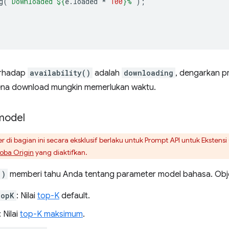
g
(
`Downloaded 
${
e
.
loaded
*
100
}
%`
);
erhadap
availability()
adalah
downloading
, dengarkan 
rena download mungkin memerlukan waktu.
model
 di bagian ini secara eksklusif berlaku untuk Prompt API untuk Ekste
Coba Origin
yang diaktifkan.
()
memberi tahu Anda tentang parameter model bahasa. Objek
TopK
: Nilai
top-K
default.
: Nilai
top-K maksimum
.