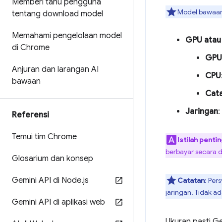
Memberi tahu pengguna
Model bawaan 
tentang download model
Memahami pengelolaan model
GPU atau
di Chrome
GPU
Anjuran dan larangan AI
CPU
bawaan
Cat
Jaringan
:
Referensi
Temui tim Chrome
Istilah penti
berbayar secara de
Glosarium dan konsep
Gemini API di Node
.
js
Catatan
: Per
jaringan. Tidak 
Gemini API di aplikasi web
Ukuran pasti G