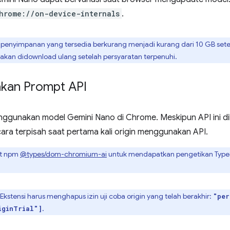
hrome://on-device-internals
.
g penyimpanan yang tersedia berkurang menjadi kurang dari 10 GB set
akan didownload ulang setelah persyaratan terpenuhi.
kan Prompt API
ggunakan model Gemini Nano di Chrome. Meskipun API ini d
ara terpisah saat pertama kali origin menggunakan API.
t npm
@types/dom-chromium-ai
untuk mendapatkan pengetikan TypeSc
kstensi harus menghapus izin uji coba origin yang telah berakhir:
"per
.
iginTrial"]