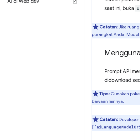
AI di Web
.
dev
saat ini, buka
c
Catatan
: Jika ruan
perangkat Anda. Model 
Mengguna
Prompt API men
didownload sec
Tips:
Gunakan pake
bawaan lainnya.
Catatan:
Developer E
["aiLanguageModelOr