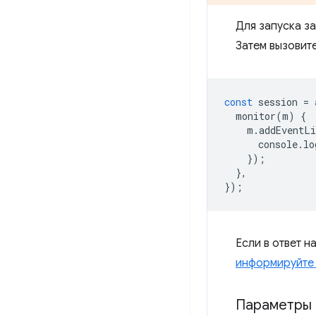
Для запуска з
Затем вызовит
const
session
=
monitor
(
m
)
{
m
.
addEventLi
console
.
lo
});
},
});
Если в ответ н
информируйте 
Параметры