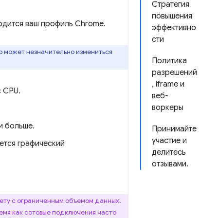
Стратегия
повышения
ходится ваш профиль Chrome.
эффективно
сти
р может незначительно измениться
Политика
разрешений
, iframe и
с CPU.
веб-
воркеры
и больше.
Принимайте
участие и
ется графический
делитесь
отзывами.
ету с ограниченным объемом данных.
время как сотовые подключения часто