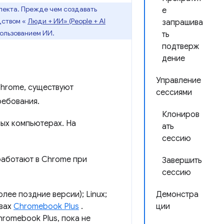
лекта. Прежде чем создавать
е
дством «
Люди + ИИ» (People + AI
запрашива
пользованием ИИ.
ть
подтверж
дение
Управление
Chrome, существуют
сессиями
ребования.
Клониров
ых компьютерах. На
ать
сессию
аботают в Chrome при
Завершить
сессию
олее поздние версии); Linux;
Демонстра
твах
Chromebook Plus
.
ции
hromebook Plus, пока не