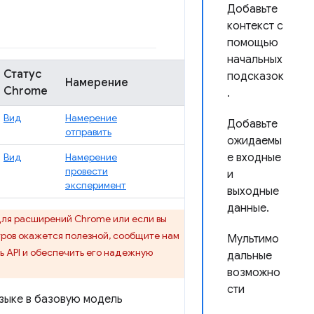
Добавьте
контекст с
помощью
начальных
Статус
подсказок
Намерение
Chrome
.
Вид
Намерение
Добавьте
отправить
ожидаемы
Вид
Намерение
е входные
провести
и
эксперимент
выходные
данные.
для расширений Chrome или если вы
тров окажется полезной, сообщите нам
Мультимо
 API и обеспечить его надежную
дальные
возможно
сти
зыке в базовую модель