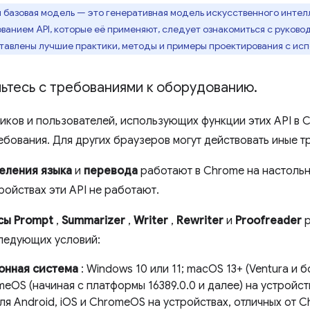
я базовая модель — это генеративная модель искусственного интел
ванием API, которые её применяют, следует ознакомиться с руково
ставлены лучшие практики, методы и примеры проектирования с ис
ьтесь с требованиями к оборудованию
.
иков и пользователей, использующих функции этих API в 
бования. Для других браузеров могут действовать иные т
еления языка
и
перевода
работают в Chrome на настольн
ройствах эти API не работают.
сы Prompt
,
Summarizer
,
Writer
,
Rewriter
и
Proofreader
р
ледующих условий:
онная система
: Windows 10 или 11; macOS 13+ (Ventura и б
eOS (начиная с платформы 16389.0.0 и далее) на устройс
я Android, iOS и ChromeOS на устройствах, отличных от C