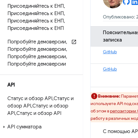
Присоединяйтесь к ЕНП
,
Присоединяйтесь к ЕНП
,
Опубликовано: 2
Присоединяйтесь к ЕНП
,
Присоединяйтесь к ЕНП
Пояснительна
записка
Попробуйте демоверсии
,
Попробуйте демоверсии
,
GitHub
Попробуйте демоверсии
,
Попробуйте демоверсии
GitHub
API
Внимание:
Парамет
Статус и обзор API
,
Статус и
используете API подск
обзор API
,
Статус и обзор
об этом в
репозитории 
API
,
Статус и обзор API
работу в различных мод
API сумматора
С помощью API