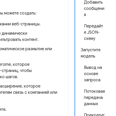
Добавить
сообщени
ы можете создать:
я
жании веб-страницы.
Передайт
е JSON-
я динамически
схему
ильтровать контент.
томатическое размытие или
Запустите
модель
hrome, которое
Вывод на
-страниц, чтобы
основе
ко шагов.
запроса
расширение, которое
Потоковая
телям связь с компанией или
передача
данных
ите.
Прекратит