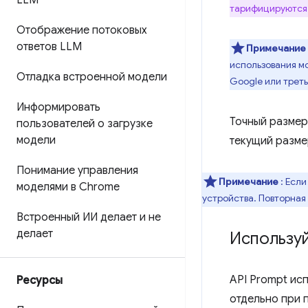
LLM
тарифицируются
Отображение потоковых
ответов LLM
Примечание
использования м
Отладка встроенной модели
Google или трет
Информировать
Точный размер
пользователей о загрузке
модели
текущий разме
Понимание управления
Примечание
: Если
моделями в Chrome
устройства. Повторная
Встроенный ИИ делает и не
делает
Используй
API Prompt исп
Ресурсы
отдельно при 