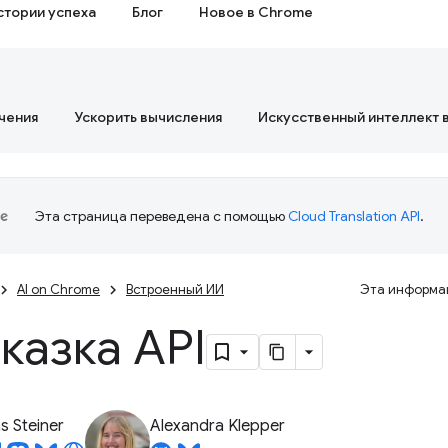
стории успеха
Блог
Новое в Chrome
чения
Ускорить вычисления
Искусственный интеллект 
Эта страница переведена с помощью
Cloud Translation API
.
AI on Chrome
Встроенный ИИ
Эта информац
казка API
 Steiner
Alexandra Klepper