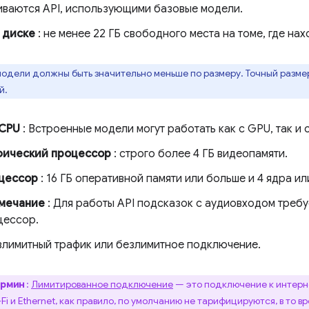
ваются API, использующими базовые модели.
 диске
: не менее 22 ГБ свободного места на томе, где на
одели должны быть значительно меньше по размеру. Точный разме
й.
 CPU
: Встроенные модели могут работать как с GPU, так и 
фический процессор
: строго более 4 ГБ видеопамяти.
цессор
: 16 ГБ оперативной памяти или больше и 4 ядра ил
мечание
: Для работы API подсказок с аудиовходом требу
цессор.
злимитный трафик или безлимитное подключение.
ермин
:
Лимитированное подключение
— это подключение к интерн
i и Ethernet, как правило, по умолчанию не тарифицируются, в то 