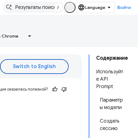
/
Войти
в Chrome
Содержание
Используйт
е API
Prompt
ия оказалась полезной?
Параметр
ы модели
Создать
сессию