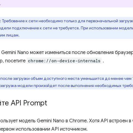
.
: Требование к сети необходимо только для первоначальной загру
одели подключение к сети не требуется. При использовании модел
ьим лицам.
 Gemini Nano может измениться после обновления браузер
р, посетите
chrome://on-device-internals
.
 после загрузки объем доступного места уменьшится до менее чем 
 загрузка модели произойдет после выполнения необходимых треб
те API Prompt
ользует модель Gemini Nano в Chrome. Хотя API встроен в
первом использовании API источником.