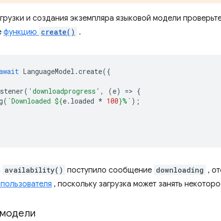
агрузки и создания экземпляра языковой модели проверьт
е
функцию
create()
.
await
LanguageModel
.
create
({
stener
(
'downloadprogress'
,
(
e
)
=
>
{
g
(
`Downloaded 
${
e
.
loaded
*
100
}
%`
);
а
availability()
поступило сообщение
downloading
, о
пользователя
, поскольку загрузка может занять некоторо
 модели