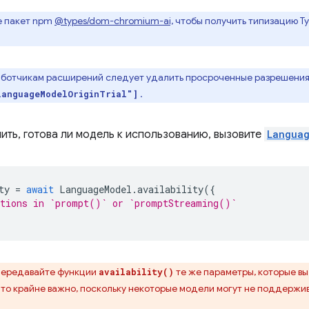
е пакет npm
@types/dom-chromium-ai,
чтобы получить типизацию Typ
аботчикам расширений следует удалить просроченные разрешения 
.
LanguageModelOriginTrial"]
ить, готова ли модель к использованию, вызовите
Languag
ty
=
await
LanguageModel
.
availability
({
ptions in `prompt()` or `promptStreaming()`
передавайте функции
те же параметры, которые вы
availability()
Это крайне важно, поскольку некоторые модели могут не поддерж