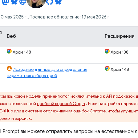
0 мая 2025 г., Последнее обновление: 19 мая 2026 г.
я
Веб
Расширения
Хром 148
Хром 138
Исходные данные для определения
Хром 148
параметров отбора проб
ры языковой модели применяются исключительно к API подсказок 
азок с включенной
пробной версией Origin
. Если настройка параме
GitHub
или в
системе отслеживания ошибок Chrome,
чтобы улучшить
елях и версиях.
 Prompt вы можете отправлять запросы на естественном я