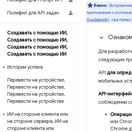
Полифил для Prompt API
Важно
: Встроенна
приложения с использо
Полифил для API задач
Guidebook)
, где пред
Создавать с помощью ИИ
,
Ознаком
Создавать с помощью ИИ
,
Создавать с помощью ИИ
,
Для разработч
Создавать с помощью ИИ
следующие тре
Истории успеха
API
для опред
Перевести на устройстве
,
мобильных уст
Перевести на устройстве
,
API-интерфей
Перевести на устройстве
,
Перевести на устройстве
соблюдении с
ИИ на стороне клиента или
Операци
на стороне сервера
,
ИИ на
или Chrom
стороне клиента или
Chrome дл