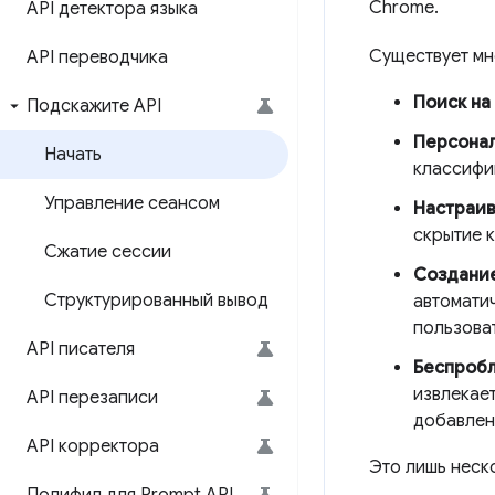
Chrome.
API детектора языка
Существует мн
API переводчика
Поиск на
Подскажите API
Персонал
Начать
классифиц
Управление сеансом
Настраив
скрытие к
Сжатие сессии
Создание
Структурированный вывод
автомати
пользоват
API писателя
Беспробл
извлекае
API перезаписи
добавлен
API корректора
Это лишь неско