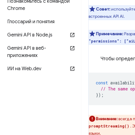
Познакомьтесь с командой
Chrome
Совет:
используйт
встроенных API AI.
Глоссарий и понятия
Примечание:
Разр
Gemini API в Node
.
js
"permissions": ["ai
Gemini API в веб-
приложениях
Чтобы определ
ИИ на Web
.
dev
const
availabili
// The same o
});
Внимание:
всегда 
. 
promptStreaming()
языки.