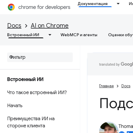
Документация
И
Docs
AI on Chrome
Встроенный ИИ
WebMCP и агенты
Оценки обу
Встроенный ИИ
Главная
Docs
Что такое встроенный ИИ?
Подс
Начать
Преимущества ИИ на
стороне клиента
Thomas