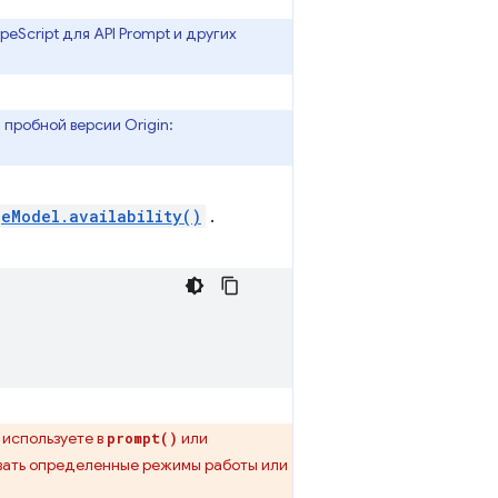
eScript для API Prompt и других
пробной версии Origin:
eModel.availability()
.
 используете в
или
prompt()
ивать определенные режимы работы или