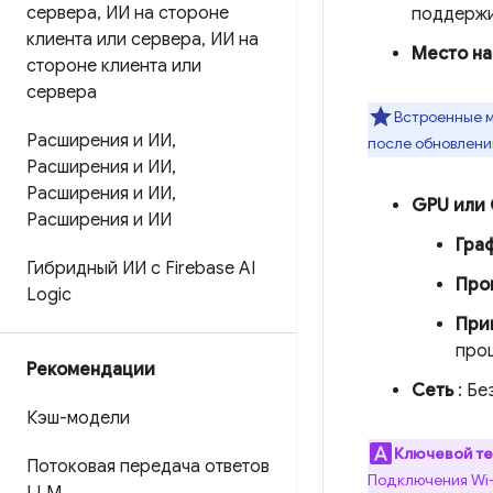
сервера
,
ИИ на стороне
поддержи
клиента или сервера
,
ИИ на
Место на
стороне клиента или
сервера
Встроенные м
Расширения и ИИ
,
после обновлени
Расширения и ИИ
,
Расширения и ИИ
,
GPU или
Расширения и ИИ
Гра
Гибридный ИИ с Firebase AI
Про
Logic
При
про
Рекомендации
Сеть
: Бе
Кэш-модели
Ключевой т
Потоковая передача ответов
Подключения Wi-F