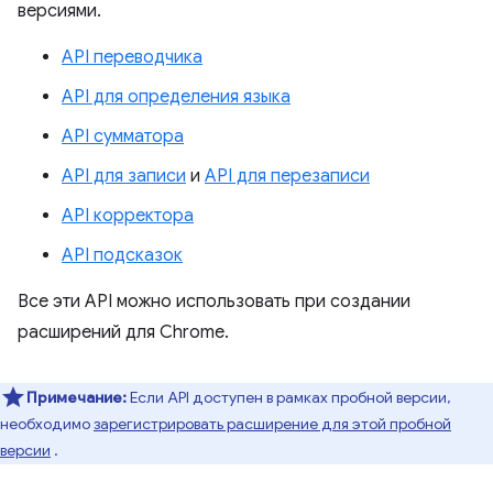
версиями.
API переводчика
API для определения языка
API сумматора
API для записи
и
API для перезаписи
API корректора
API подсказок
Все эти API можно использовать при создании
расширений для Chrome.
Примечание:
Если API доступен в рамках пробной версии,
необходимо
зарегистрировать расширение для этой пробной
версии
.