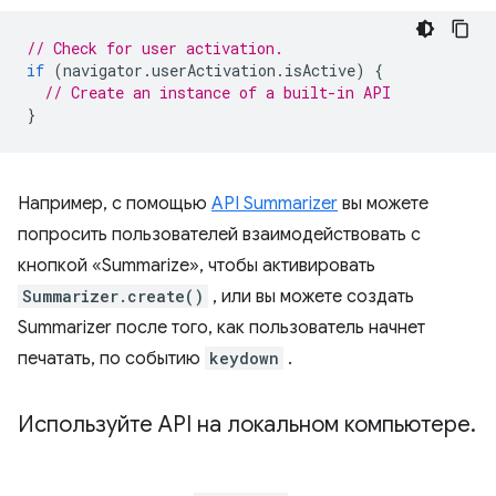
// Check for user activation.
if
(
navigator
.
userActivation
.
isActive
)
{
// Create an instance of a built-in API
}
Например, с помощью
API Summarizer
вы можете
попросить пользователей взаимодействовать с
кнопкой «Summarize», чтобы активировать
Summarizer.create()
, или вы можете создать
Summarizer после того, как пользователь начнет
печатать, по событию
keydown
.
Используйте API на локальном компьютере
.