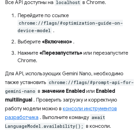
Все API доступны на
localhost
в Chrome.
Перейдите по ссылке
chrome://flags/#optimization-guide-on-
device-model
.
Выберите
«Включено»
.
Нажмите
«Перезапустить»
или перезапустите
Chrome.
Для API, использующих Gemini Nano, необходимо
также установить
chrome://flags/#prompt-api-for-
gemini-nano
в
значение Enabled
или
Enabled
multilingual
. Проверить загрузку и корректную
работу модели можно в
консоли инструментов
разработчика
. Выполните команду
await
LanguageModel.availability();
в консоли.