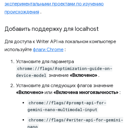
экспериментальными проектами по изучению
происхождения
.
Добавить поддержку для localhost
Для доступа к Writer API на локальном компьютере
используйте
флаги Chrome
:
Установите для параметра
chrome://flags/#optimization-guide-on-
device-model
значение
«Включено»
.
Установите для следующих флагов значение
«Включено»
или
«Включена многоязычность»
:
chrome://flags/#prompt-api-for-
gemini-nano-multimodal-input
chrome://flags/#writer-api-for-gemini-
nano