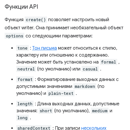
Функции API
Функция
create()
позволяет настроить новый
объект writer. Она принимает необязательный объект
options
со следующими параметрами:
tone
:
Тон письма
может относиться к стилю,
характеру или отношению к содержанию.
Значение может быть установлено на
formal
,
neutral
(по умолчанию) или
casual
.
format
: Форматирование выходных данных с
допустимыми значениями
markdown
(по
умолчанию) и
plain-text
.
length
: Длина выходных данных, допустимые
значения:
short
(по умолчанию),
medium
и
long
.
sharedContext
: При записи
нескольких