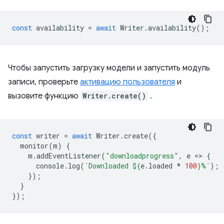
const
availability
=
await
Writer
.
availability
();
Чтобы запустить загрузку модели и запустить модуль
записи, проверьте
активацию пользователя
и
вызовите функцию
Writer.create()
.
const
writer
=
await
Writer
.
create
({
monitor
(
m
)
{
m
.
addEventListener
(
"downloadprogress"
,
e
=
>
{
console
.
log
(
`Downloaded 
${
e
.
loaded
*
100
}
%`
);
});
}
});