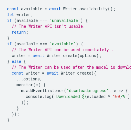
const
available
=
await
Writer
.
availability
();
let
writer
;
if
(
available
===
'unavailable'
)
{
// The Writer API isn't usable.
return
;
}
if
(
available
===
'available'
)
{
// The Writer API can be used immediately .
writer
=
await
Writer
.
create
(
options
);
}
else
{
// The Writer can be used after the model is downl
const
writer
=
await
Writer
.
create
({
...
options
,
monitor
(
m
)
{
m
.
addEventListener
(
"downloadprogress"
,
e
=
>
{
console
.
log
(
`Downloaded 
${
e
.
loaded
*
100
}
%`
)
});
}
});
}