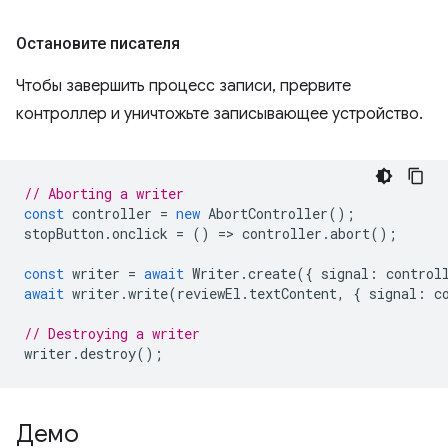
Остановите писателя
Чтобы завершить процесс записи, прервите
контроллер и уничтожьте записывающее устройство.
// Aborting a writer
const
controller
=
new
AbortController
();
stopButton
.
onclick
=
()
=
>
controller
.
abort
();
const
writer
=
await
Writer
.
create
({
signal
:
control
await
writer
.
write
(
reviewEl
.
textContent
,
{
signal
:
c
// Destroying a writer
writer
.
destroy
();
Демо