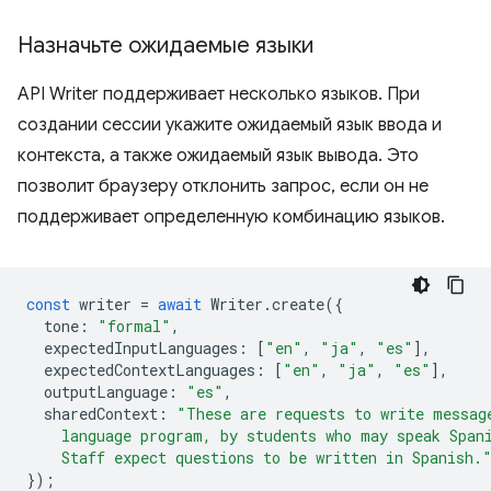
Назначьте ожидаемые языки
API Writer поддерживает несколько языков. При
создании сессии укажите ожидаемый язык ввода и
контекста, а также ожидаемый язык вывода. Это
позволит браузеру отклонить запрос, если он не
поддерживает определенную комбинацию языков.
const
writer
=
await
Writer
.
create
({
tone
:
"formal"
,
expectedInputLanguages
:
[
"en"
,
"ja"
,
"es"
],
expectedContextLanguages
:
[
"en"
,
"ja"
,
"es"
],
outputLanguage
:
"es"
,
sharedContext
:
"These are requests to write messag
    language program, by students who may speak Span
    Staff expect questions to be written in Spanish.
});