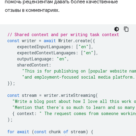
помочь рецензентам давать более качественные
отзывы в комментариях.
// Shared context and per writing task context
const
writer
=
await
Writer
.
create
({
expectedInputLanguages
:
[
"en"
],
expectedContextLanguages
:
[
"en"
],
outputLanguage
:
"en"
,
sharedContext
:
"This is for publishing on [popular website na
"and employment-focused social media platform.
});
const
stream
=
writer
.
writeStreaming
(
"Write a blog post about how I love all this work 
"Mention that there's so much to learn and so many
{
context
:
" The request comes from someone workin
);
for
await
(
const
chunk
of
stream
)
{