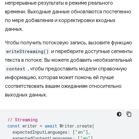
непрерывные результаты в режиме реального
времени. Выходные данные обновляются постепенно
по мере добавления и корректировки входных
данных.
Чтобы получить потоковую запись, вызовите функцию
writeStreaming()
и переберите доступные сегменты
текста в потоке. Вы можете добавить необязательный
context
, чтобы предоставить модели справочную
информацию, которая может помочь ей лучше
соответствовать вашим ожиданиям относительно
выходных данных.
// Streaming
const
writer
=
await
Writer
.
create
(
expectedInputLanguages
:
[
"en"
],
expectedContextLanguages
:
[
"en"
],