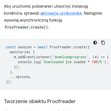
Aby uruchomić pobieranie i utworzyć instancję
korektora, sprawdź
aktywację użytkownika
. Następnie
wywołaj asynchroniczną funkcję
Proofreader.create()
.
const
session
=
await
Proofreader
.
create
({
monitor
(
m
)
{
m
.
addEventListener
(
'downloadprogress'
,
(
e
)
=
>
{
console
.
log
(
`Downloaded 
${
e
.
loaded
*
100
}
%`
);
});
},
...
options
,
});
Tworzenie obiektu Proofreader