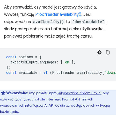
Aby sprawdzić, czy model jest gotowy do użycia,
wywołaj funkcję
Proofreader.availability()
. Jeśli
odpowiedź na
availability()
to
"downloadable"
,
śledź postęp pobierania i informuj o nim użytkownika,
ponieważ pobieranie może zająć trochę czasu.
const
options
=
{
expectedInputLanguages
:
[
'en'
],
};
const
available
=
if
(
Proofreader
.
availability
(
"down
Wskazówka:
użyj pakietu npm
@types/dom-chromium-ai
, aby
uzyskać typy TypeScript dla interfejsu Prompt API i innych
wbudowanych interfejsów AI API, co ułatwi dostęp do nich w Twojej
bazie kodu.