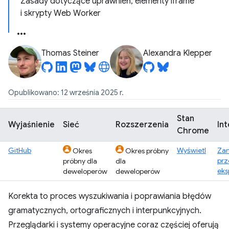
Zasady dotyczące uprawnień, elementy iframe
i skrypty Web Worker
Thomas Steiner
Alexandra Klepper
Opublikowano: 12 września 2025 r.
Stan
Wyjaśnienie
Sieć
Rozszerzenia
Int
Chrome
GitHub
Wyświetl
Zam
Okres
Okres próbny
prz
próbny dla
dla
eks
deweloperów
deweloperów
Korekta to proces wyszukiwania i poprawiania błędów
gramatycznych, ortograficznych i interpunkcyjnych.
Przeglądarki i systemy operacyjne coraz częściej oferują