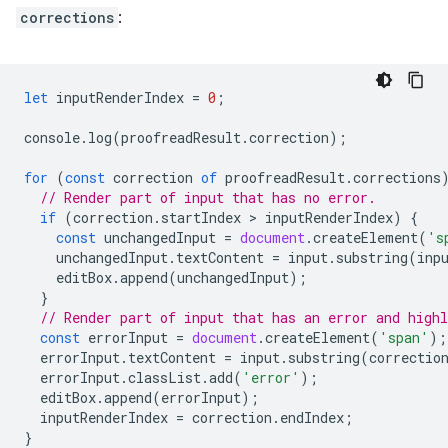
corrections
:
let
inputRenderIndex
=
0
;
console
.
log
(
proofreadResult
.
correction
);
for
(
const
correction
of
proofreadResult
.
corrections
// Render part of input that has no error.
if
(
correction
.
startIndex
 > 
inputRenderIndex
)
{
const
unchangedInput
=
document
.
createElement
(
's
unchangedInput
.
textContent
=
input
.
substring
(
inp
editBox
.
append
(
unchangedInput
);
}
// Render part of input that has an error and highl
const
errorInput
=
document
.
createElement
(
'span'
);
errorInput
.
textContent
=
input
.
substring
(
correctio
errorInput
.
classList
.
add
(
'error'
);
editBox
.
append
(
errorInput
);
inputRenderIndex
=
correction
.
endIndex
;
}