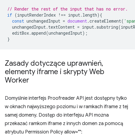
// Render the rest of the input that has no error.
if
(
inputRenderIndex
!==
input
.
length
){
const
unchangedInput
=
document
.
createElement
(
'spa
unchangedInput
.
textContent
=
input
.
substring
(
input
editBox
.
append
(
unchangedInput
);
}
Zasady dotyczące uprawnień
,
elementy iframe i skrypty Web
Worker
Domyślnie interfejs Proofreader API jest dostępny tylko
w oknach najwyższego poziomu i w ramkach iframe z tej
samej domeny. Dostęp do interfejsu API można
przekazać ramkom iframe z innych domen za pomocą
atrybutu Permission Policy allow="":