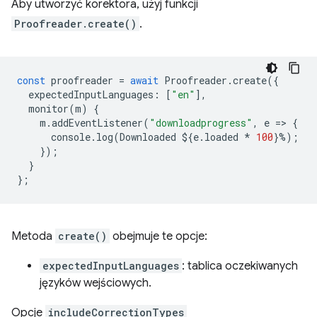
Aby utworzyć korektora, użyj funkcji
Proofreader.create()
.
const
proofreader
=
await
Proofreader
.
create
({
expectedInputLanguages
:
[
"en"
],
monitor
(
m
)
{
m
.
addEventListener
(
"downloadprogress"
,
e
=
>
{
console
.
log
(
Downloaded
$
{
e
.
loaded
*
100
}
%
);
});
}
};
Metoda
create()
obejmuje te opcje:
expectedInputLanguages
: tablica oczekiwanych
języków wejściowych.
Opcje
includeCorrectionTypes