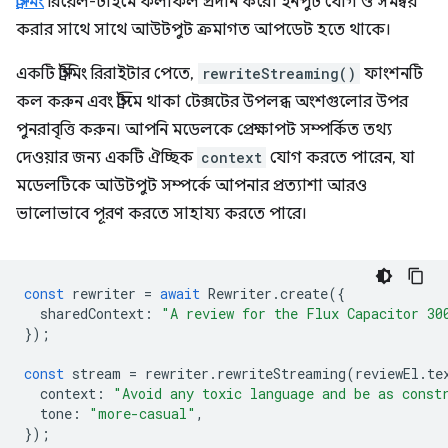
স্ট্রিমিং
রিয়েল-টাইমে ফলাফল প্রদান করে। ইনপুট যোগ ও সমন্বয়
করার সাথে সাথে আউটপুট ক্রমাগত আপডেট হতে থাকে।
একটি স্ট্রিমিং রিরাইটার পেতে,
rewriteStreaming()
ফাংশনটি
কল করুন এবং স্ট্রিমে থাকা টেক্সটের উপলব্ধ অংশগুলোর উপর
পুনরাবৃত্তি করুন। আপনি মডেলকে প্রেক্ষাপট সম্পর্কিত তথ্য
দেওয়ার জন্য একটি ঐচ্ছিক
context
যোগ করতে পারেন, যা
মডেলটিকে আউটপুট সম্পর্কে আপনার প্রত্যাশা আরও
ভালোভাবে পূরণ করতে সাহায্য করতে পারে।
const
rewriter
=
await
Rewriter
.
create
({
sharedContext
:
"A review for the Flux Capacitor 30
});
const
stream
=
rewriter
.
rewriteStreaming
(
reviewEl
.
te
context
:
"Avoid any toxic language and be as const
tone
:
"more-casual"
,
});