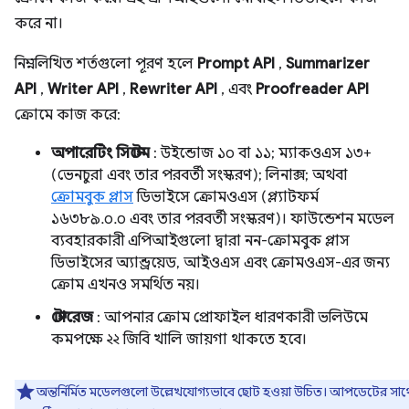
করে না।
নিম্নলিখিত শর্তগুলো পূরণ হলে
Prompt API
,
Summarizer
API
,
Writer API
,
Rewriter API
, এবং
Proofreader API
ক্রোমে কাজ করে:
অপারেটিং সিস্টেম
: উইন্ডোজ ১০ বা ১১; ম্যাকওএস ১৩+
(ভেনচুরা এবং তার পরবর্তী সংস্করণ); লিনাক্স; অথবা
ক্রোমবুক প্লাস
ডিভাইসে ক্রোমওএস (প্ল্যাটফর্ম
১৬৩৮৯.০.০ এবং তার পরবর্তী সংস্করণ)। ফাউন্ডেশন মডেল
ব্যবহারকারী এপিআইগুলো দ্বারা নন-ক্রোমবুক প্লাস
ডিভাইসের অ্যান্ড্রয়েড, আইওএস এবং ক্রোমওএস-এর জন্য
ক্রোম এখনও সমর্থিত নয়।
স্টোরেজ
: আপনার ক্রোম প্রোফাইল ধারণকারী ভলিউমে
কমপক্ষে ২২ জিবি খালি জায়গা থাকতে হবে।
অন্তর্নির্মিত মডেলগুলো উল্লেখযোগ্যভাবে ছোট হওয়া উচিত। আপডেটের সাথ