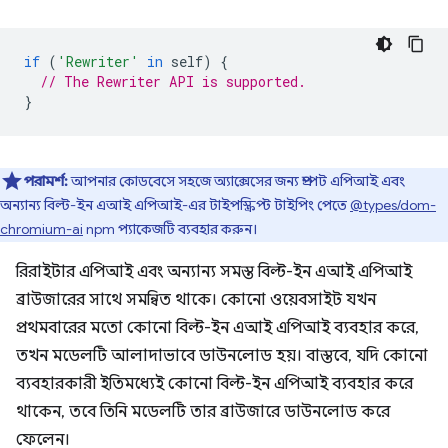
if
(
'Rewriter'
in
self
)
{
// The Rewriter API is supported.
}
পরামর্শ:
আপনার কোডবেসে সহজে অ্যাক্সেসের জন্য প্রম্পট এপিআই এবং
অন্যান্য বিল্ট-ইন এআই এপিআই-এর টাইপস্ক্রিপ্ট টাইপিং পেতে
@types/dom-
chromium-ai
npm প্যাকেজটি ব্যবহার করুন।
রিরাইটার এপিআই এবং অন্যান্য সমস্ত বিল্ট-ইন এআই এপিআই
ব্রাউজারের সাথে সমন্বিত থাকে। কোনো ওয়েবসাইট যখন
প্রথমবারের মতো কোনো বিল্ট-ইন এআই এপিআই ব্যবহার করে,
তখন মডেলটি আলাদাভাবে ডাউনলোড হয়। বাস্তবে, যদি কোনো
ব্যবহারকারী ইতিমধ্যেই কোনো বিল্ট-ইন এপিআই ব্যবহার করে
থাকেন, তবে তিনি মডেলটি তার ব্রাউজারে ডাউনলোড করে
ফেলেন।