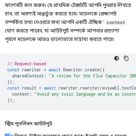
ফাংশনটি কল করুন। যে প্রাথমিক টেক্সটটি আপনি পুনরায় লিখতে
চান, তা অবশ্যই অন্তর্ভুক্ত করতে হবে। মডেলকে প্রেক্ষাপট
সম্পর্কিত তথ্য দেওয়ার জন্য আপনি একটি ঐচ্ছিক '
context
যোগ করতে পারেন, যা আউটপুট সম্পর্কে আপনার প্রত্যাশা
পূরণে মডেলকে আরও ভালোভাবে সাহায্য করতে পারে।
// Request-based
const
rewriter
=
await
Rewriter
.
create
({
sharedContext
:
"A review for the Flux Capacitor 30
});
const
result
=
await
rewriter
.
rewrite
(
reviewEl
.
textC
context
:
"Avoid any toxic language and be as const
});
স্ট্রিম পুনর্লিখন আউটপুট