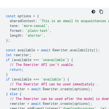
const
options
=
{
sharedContext
:
'This is an email to acquaintances 
tone
:
'more-casual'
,
format
:
'plain-text'
,
length
:
'shorter'
,
};
const
available
=
await
Rewriter
.
availability
();
let
rewriter
;
if
(
available
===
'unavailable'
)
{
// The Rewriter API isn't usable.
return
;
}
if
(
available
===
'available'
)
{
// The Rewriter API can be used immediately .
rewriter
=
await
Rewriter
.
create
(
options
);
}
else
{
// The Rewriter can be used after the model is dow
rewriter
=
await
Rewriter
.
create
(
options
);
rewriter
.
addEventListener
(
'downloadprogress'
,
(
e
)