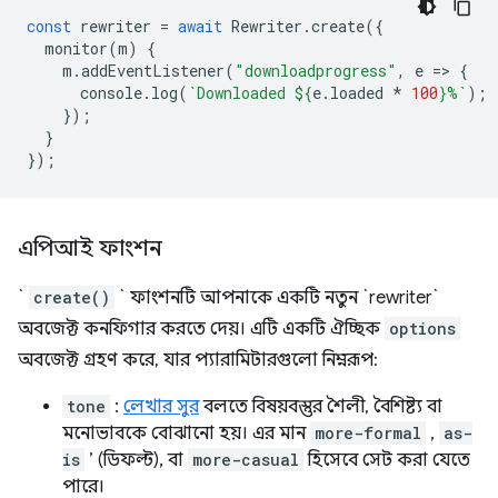
const
rewriter
=
await
Rewriter
.
create
({
monitor
(
m
)
{
m
.
addEventListener
(
"downloadprogress"
,
e
=
>
{
console
.
log
(
`Downloaded 
${
e
.
loaded
*
100
}
%`
);
});
}
});
এপিআই ফাংশন
`
create()
` ফাংশনটি আপনাকে একটি নতুন `rewriter`
অবজেক্ট কনফিগার করতে দেয়। এটি একটি ঐচ্ছিক
options
অবজেক্ট গ্রহণ করে, যার প্যারামিটারগুলো নিম্নরূপ:
tone
​​:
লেখার সুর
বলতে বিষয়বস্তুর শৈলী, বৈশিষ্ট্য বা
মনোভাবকে বোঝানো হয়। এর মান
more-formal
,
as-
is
’ (ডিফল্ট), বা
more-casual
হিসেবে সেট করা যেতে
পারে।