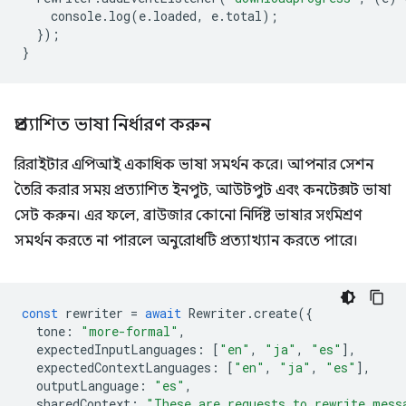
console
.
log
(
e
.
loaded
,
e
.
total
);
});
}
প্রত্যাশিত ভাষা নির্ধারণ করুন
রিরাইটার এপিআই একাধিক ভাষা সমর্থন করে। আপনার সেশন
তৈরি করার সময় প্রত্যাশিত ইনপুট, আউটপুট এবং কনটেক্সট ভাষা
সেট করুন। এর ফলে, ব্রাউজার কোনো নির্দিষ্ট ভাষার সংমিশ্রণ
সমর্থন করতে না পারলে অনুরোধটি প্রত্যাখ্যান করতে পারে।
const
rewriter
=
await
Rewriter
.
create
({
tone
:
"more-formal"
,
expectedInputLanguages
:
[
"en"
,
"ja"
,
"es"
],
expectedContextLanguages
:
[
"en"
,
"ja"
,
"es"
],
outputLanguage
:
"es"
,
sharedContext
:
"These are requests to rewrite mess