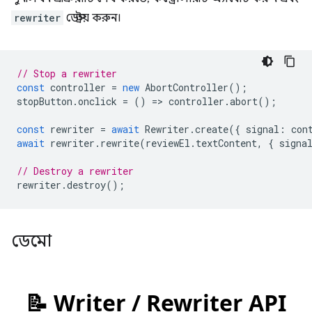
rewriter
ডেস্ট্রয় করুন।
// Stop a rewriter
const
controller
=
new
AbortController
();
stopButton
.
onclick
=
()
=
>
controller
.
abort
();
const
rewriter
=
await
Rewriter
.
create
({
signal
:
con
await
rewriter
.
rewrite
(
reviewEl
.
textContent
,
{
signa
// Destroy a rewriter
rewriter
.
destroy
();
ডেমো