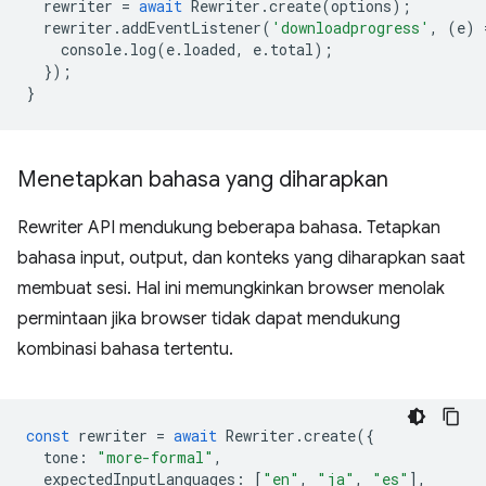
rewriter
=
await
Rewriter
.
create
(
options
);
rewriter
.
addEventListener
(
'downloadprogress'
,
(
e
)
console
.
log
(
e
.
loaded
,
e
.
total
);
});
}
Menetapkan bahasa yang diharapkan
Rewriter API mendukung beberapa bahasa. Tetapkan
bahasa input, output, dan konteks yang diharapkan saat
membuat sesi. Hal ini memungkinkan browser menolak
permintaan jika browser tidak dapat mendukung
kombinasi bahasa tertentu.
const
rewriter
=
await
Rewriter
.
create
({
tone
:
"more-formal"
,
expectedInputLanguages
:
[
"en"
,
"ja"
,
"es"
],