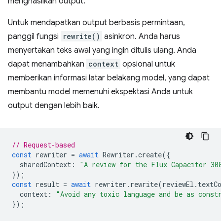
menghasilkan output.
Untuk mendapatkan output berbasis permintaan,
panggil fungsi
rewrite()
asinkron. Anda harus
menyertakan teks awal yang ingin ditulis ulang. Anda
dapat menambahkan
context
opsional untuk
memberikan informasi latar belakang model, yang dapat
membantu model memenuhi ekspektasi Anda untuk
output dengan lebih baik.
// Request-based
const
rewriter
=
await
Rewriter
.
create
({
sharedContext
:
"A review for the Flux Capacitor 30
});
const
result
=
await
rewriter
.
rewrite
(
reviewEl
.
textC
context
:
"Avoid any toxic language and be as const
});