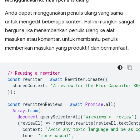
Anda dapat menggunakan penulis ulang yang sama
untuk mengedit beberapa konten. Hal ini mungkin sangat
berguna jika menambahkan penulis ulang ke alat
masukan atau komentar, untuk membantu penulis
memberikan masukan yang produktif dan bermanfaat.
// Reusing a rewriter
const
rewriter
=
await
Rewriter
.
create
({
sharedContext
:
"A review for the Flux Capacitor 30
});
const
rewrittenReviews
=
await
Promise
.
all
(
Array
.
from
(
document
.
querySelectorAll
(
"#reviews > .review"
),
(
reviewEl
)
=
>
rewriter
.
rewrite
(
reviewEl
.
textCont
context
:
"Avoid any toxic language and be as c
tone
:
"more-casual"
,