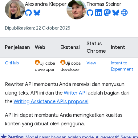
Alexandra Klepper
Thomas Steiner
Dipublikasikan: 22 Oktober 2025
Status
Penjelasan
Web
Ekstensi
Intent
Chrome
GitHub
View
Intent to
Uji coba
Uji coba
Experiment
developer
developer
Rewriter API membantu Anda merevisi dan menyusun
ulang teks. API ini dan the
Writer API
adalah bagian dari
the
Writing Assistance APIs proposal
.
API ini dapat membantu Anda meningkatkan kualitas
konten yang dibuat oleh pengguna.
Penting
: Model dasar bawaan adalah model AI generatif. Sebelum