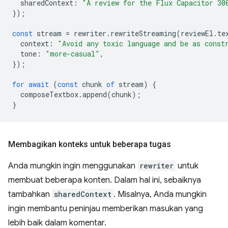
sharedContext
:
"A review for the Flux Capacitor 30
});
const
stream
=
rewriter
.
rewriteStreaming
(
reviewEl
.
te
context
:
"Avoid any toxic language and be as const
tone
:
"more-casual"
,
});
for
await
(
const
chunk
of
stream
)
{
composeTextbox
.
append
(
chunk
);
}
Membagikan konteks untuk beberapa tugas
Anda mungkin ingin menggunakan
rewriter
untuk
membuat beberapa konten. Dalam hal ini, sebaiknya
tambahkan
sharedContext
. Misalnya, Anda mungkin
ingin membantu peninjau memberikan masukan yang
lebih baik dalam komentar.