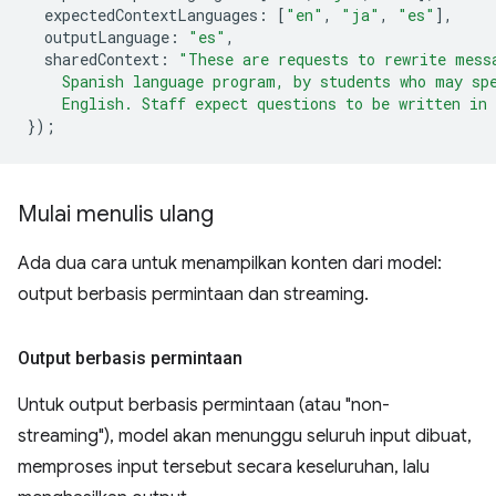
expectedContextLanguages
:
[
"en"
,
"ja"
,
"es"
],
outputLanguage
:
"es"
,
sharedContext
:
"These are requests to rewrite mess
    Spanish language program, by students who may sp
    English. Staff expect questions to be written in
});
Mulai menulis ulang
Ada dua cara untuk menampilkan konten dari model:
output berbasis permintaan dan streaming.
Output berbasis permintaan
Untuk output berbasis permintaan (atau "non-
streaming"), model akan menunggu seluruh input dibuat,
memproses input tersebut secara keseluruhan, lalu