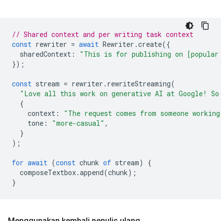
// Shared context and per writing task context
const
rewriter
=
await
Rewriter
.
create
({
sharedContext
:
"This is for publishing on [popular
});
const
stream
=
rewriter
.
rewriteStreaming
(
"Love all this work on generative AI at Google! So
{
context
:
"The request comes from someone working
tone
:
"more-casual"
,
}
);
for
await
(
const
chunk
of
stream
)
{
composeTextbox
.
append
(
chunk
);
}
Menggunakan kembali penulis ulang