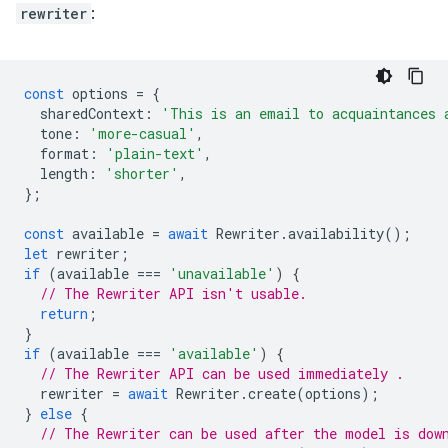
rewriter
:
const
options
=
{
sharedContext
:
'This is an email to acquaintances 
tone
:
'more-casual'
,
format
:
'plain-text'
,
length
:
'shorter'
,
};
const
available
=
await
Rewriter
.
availability
();
let
rewriter
;
if
(
available
===
'unavailable'
)
{
// The Rewriter API isn't usable.
return
;
}
if
(
available
===
'available'
)
{
// The Rewriter API can be used immediately .
rewriter
=
await
Rewriter
.
create
(
options
);
}
else
{
// The Rewriter can be used after the model is dow