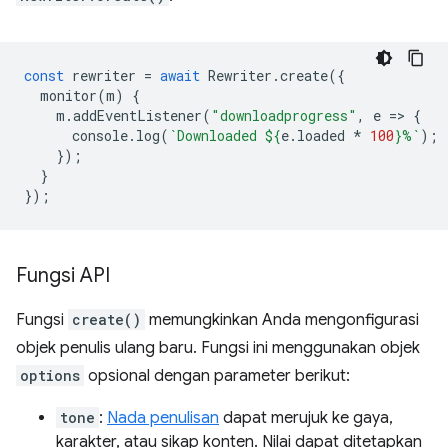
const
rewriter
=
await
Rewriter
.
create
({
monitor
(
m
)
{
m
.
addEventListener
(
"downloadprogress"
,
e
=
>
{
console
.
log
(
`Downloaded 
${
e
.
loaded
*
100
}
%`
);
});
}
});
Fungsi API
Fungsi
create()
memungkinkan Anda mengonfigurasi
objek penulis ulang baru. Fungsi ini menggunakan objek
options
opsional dengan parameter berikut:
tone
:
Nada penulisan
dapat merujuk ke gaya,
karakter, atau sikap konten. Nilai dapat ditetapkan