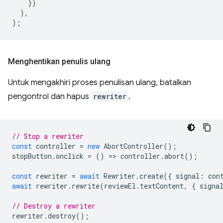
})
),
);
Menghentikan penulis ulang
Untuk mengakhiri proses penulisan ulang, batalkan
pengontrol dan hapus
rewriter
.
// Stop a rewriter
const
controller
=
new
AbortController
();
stopButton
.
onclick
=
()
=
>
controller
.
abort
();
const
rewriter
=
await
Rewriter
.
create
({
signal
:
con
await
rewriter
.
rewrite
(
reviewEl
.
textContent
,
{
signa
// Destroy a rewriter
rewriter
.
destroy
();