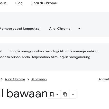
asus
Blog
Baru di Chrome
Mempercepat komputasi
AI di Chrome
Google menggunakan teknologi AI untuk menerjemahkan
bahasa pilihan Anda. Terjemahan AI mungkin mengandung
AI on Chrome
AI bawaan
Apakah
AI bawaan