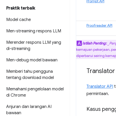
Prompt API
Praktik terbaik
Model cache
Proofreader API
Men-streaming respons LLM
Merender respons LLM yang
Istilah Penting:
_Penj
di-streaming
kemajuan pekerjaan, pen
diperbarui seiring kema
Men-debug model bawaan
Translator
Memberi tahu pengguna
tentang download model
Translator API
t
Memahami pengelolaan model
permintaan.
di Chrome
Anjuran dan larangan AI
Kasus peng
bawaan