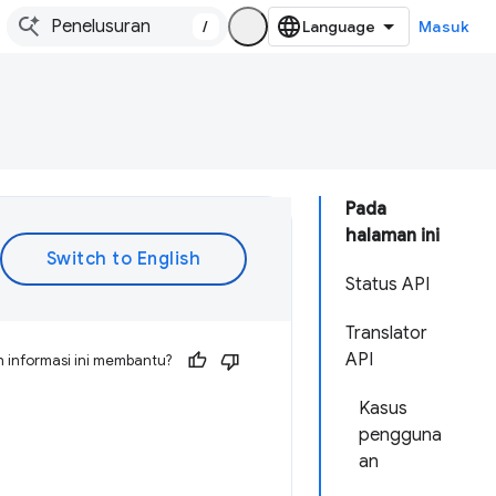
/
Masuk
Pada
halaman ini
Status API
Translator
API
 informasi ini membantu?
Kasus
pengguna
an