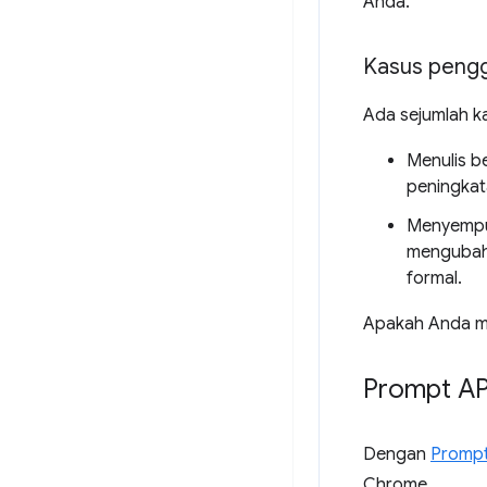
Anda.
Kasus peng
Ada sejumlah k
Menulis b
peningkat
Menyempur
mengubah 
formal.
Apakah Anda mem
Prompt AP
Dengan
Prompt
Chrome.