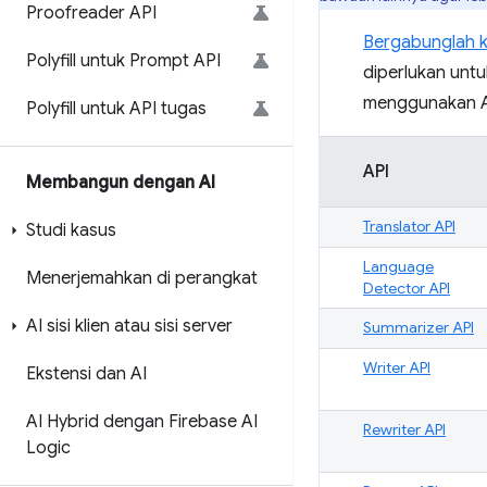
Proofreader API
Bergabunglah 
Polyfill untuk Prompt API
diperlukan untu
menggunakan A
Polyfill untuk API tugas
API
Membangun dengan AI
Translator API
Studi kasus
Language
Menerjemahkan di perangkat
Detector API
AI sisi klien atau sisi server
Summarizer API
Writer API
Ekstensi dan AI
AI Hybrid dengan Firebase AI
Rewriter API
Logic