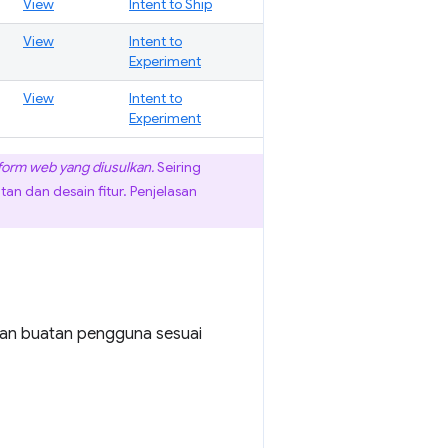
View
Intent to Ship
View
Intent to
Experiment
View
Intent to
Experiment
form web yang diusulkan.
Seiring
an dan desain fitur. Penjelasan
 dan buatan pengguna sesuai