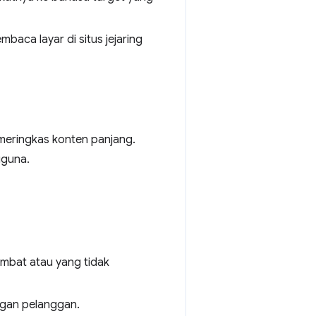
aca layar di situs jejaring
 meringkas konten panjang.
gguna.
ambat atau yang tidak
ngan pelanggan.