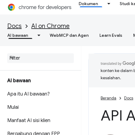
Dokumen
Studi k
Docs
AI on Chrome
AI bawaan
WebMCP dan Agen
Learn Evals
konten ke dalam 
kesalahan.
AI bawaan
Apa itu AI bawaan?
Beranda
Docs
Mulai
API 
Manfaat AI sisi klien
Bergabung dengan EPP