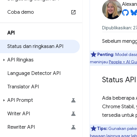
Alexan
Coba demo
Dipublikasikan: 2
API
Sebelum menggu
Status dan ringkasan API
Penting
: Model das
API Ringkas
meninjau
People + AI G
Language Detector API
Status API
Translator API
Ada beberapa A
API Prompt
Chrome Stabil,
Writer API
tersedia untuk 
Rewriter API
Tips:
Gunakan pake
bawaan lainnya agar le