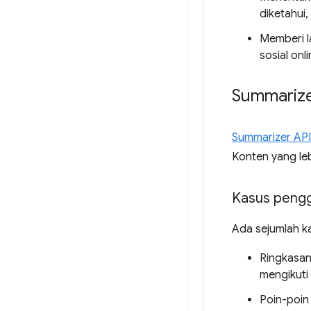
diketahui
Memberi l
sosial onli
Summarize
Summarizer API
Konten yang le
Kasus peng
Ada sejumlah k
Ringkasan
mengikuti 
Poin-poin