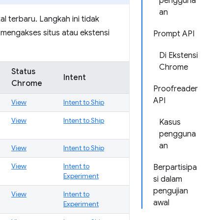
pengguna
an
 terbaru. Langkah ini tidak
 mengakses situs atau ekstensi
Prompt API
Di Ekstensi
Chrome
Status
Intent
Chrome
Proofreader
API
View
Intent to Ship
View
Intent to Ship
Kasus
pengguna
an
View
Intent to Ship
View
Intent to
Berpartisipa
Experiment
si dalam
pengujian
View
Intent to
awal
Experiment