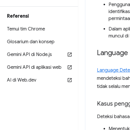
Pengguna
identifik
Referensi
permintaa
Temui tim Chrome
Dalam apl
muncul di
Glosarium dan konsep
Language 
Gemini API di Node
.
js
Gemini API di aplikasi web
Language Dete
mendeteksi baha
AI di Web
.
dev
tidak selalu me
Kasus peng
Deteksi bahasa
Menentuka