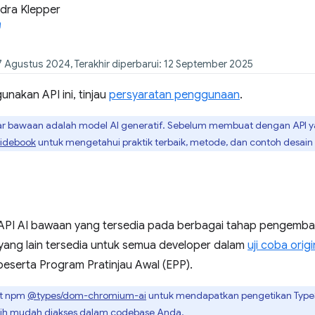
dra Klepper
7 Agustus 2024, Terakhir diperbarui: 12 September 2025
nakan API ini, tinjau
persyaratan penggunaan
.
ar bawaan adalah model AI generatif. Sebelum membuat dengan API
uidebook
untuk mengetahui praktik terbaik, metode, dan contoh desain
PI AI bawaan yang tersedia pada berbagai tahap pengemba
 yang lain tersedia untuk semua developer dalam
uji coba origi
peserta Program Pratinjau Awal (EPP).
t npm
@types/dom-chromium-ai
untuk mendapatkan pengetikan TypeSc
bih mudah diakses dalam codebase Anda.