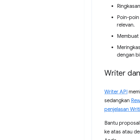
Ringkasan
Poin-poin
relevan.
Membuat dr
Meringkas
dengan bi
Writer dan
Writer API
memb
sedangkan
Rew
penjelasan Writ
Bantu proposal 
ke atas atau d