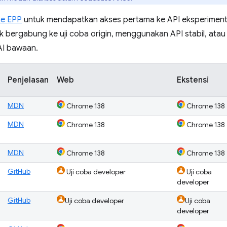
ke EPP
untuk mendapatkan akses pertama ke API eksperimental
k bergabung ke uji coba origin, menggunakan API stabil, atau
I bawaan.
Penjelasan
Web
Ekstensi
MDN
Chrome 138
Chrome 138
MDN
Chrome 138
Chrome 138
MDN
Chrome 138
Chrome 138
GitHub
Uji coba developer
Uji coba
developer
GitHub
Uji coba developer
Uji coba
developer