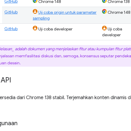
GitHub
Chrome 148
Chrome 138
GitHub
Uji coba origin untuk parameter
Chrome 148
sampling
GitHub
Uji coba developer
Uji coba
developer
elasan_ adalah dokumen yang menjelaskan fitur atau kumpulan fitur plat
jelasan memfasilitasi diskusi dan, semoga, konsensus seputar pendekat
juan desain.
 API
ersedia dari Chrome 138 stabil. Terjemahkan konten dinamis
gunaan