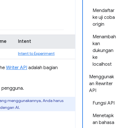
Mendaftar
ke uji coba
origin
Menambah
ome
Intent
kan
dukungan
Intent to Experiment
ke
localhost
the
Writer API
adalah bagian
Menggunak
an Rewriter
h pengguna.
API
 yang menggunakannya, Anda harus
Fungsi API
 dengan AI.
Menetapk
an bahasa