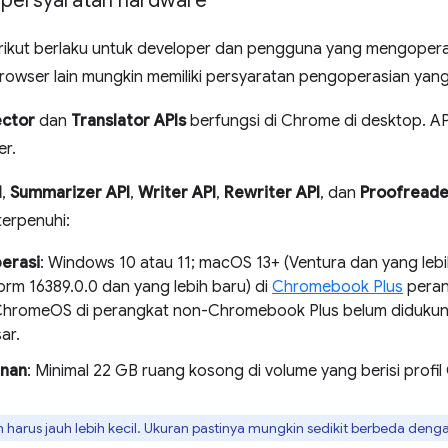
 persyaratan hardware
rikut berlaku untuk developer dan pengguna yang mengopera
Browser lain mungkin memiliki persyaratan pengoperasian yan
ctor
dan
Translator APIs
berfungsi di Chrome di desktop. API 
er.
I
,
Summarizer API
,
Writer API
,
Rewriter API
, dan
Proofreade
terpenuhi:
erasi
: Windows 10 atau 11; macOS 13+ (Ventura dan yang leb
form 16389.0.0 dan yang lebih baru) di
Chromebook Plus
peran
ChromeOS di perangkat non-Chromebook Plus belum diduku
ar.
nan
: Minimal 22 GB ruang kosong di volume yang berisi profi
harus jauh lebih kecil. Ukuran pastinya mungkin sedikit berbeda deng