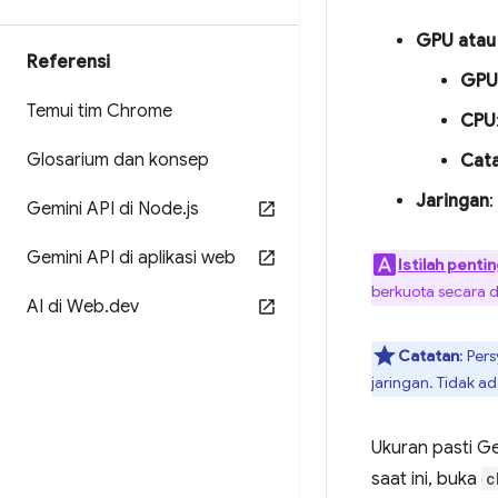
GPU atau
Referensi
GPU
Temui tim Chrome
CPU
Glosarium dan konsep
Cat
Jaringan
:
Gemini API di Node
.
js
Gemini API di aplikasi web
Istilah penti
berkuota secara de
AI di Web
.
dev
Catatan
: Per
jaringan. Tidak 
Ukuran pasti G
saat ini, buka
c