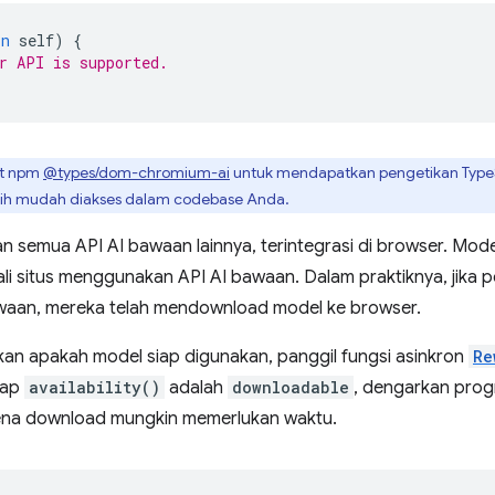
in
self
)
{
r API is supported.
t npm
@types/dom-chromium-ai
untuk mendapatkan pengetikan TypeSc
bih mudah diakses dalam codebase Anda.
an semua API AI bawaan lainnya, terintegrasi di browser. Mod
li situs menggunakan API AI bawaan. Dalam praktiknya, jika p
aan, mereka telah mendownload model ke browser.
an apakah model siap digunakan, panggil fungsi asinkron
Re
dap
availability()
adalah
downloadable
, dengarkan prog
ena download mungkin memerlukan waktu.