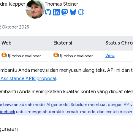
dra Klepper
Thomas Steiner
22 Oktober 2025
Web
Ekstensi
Status Chr
View
Uji coba developer
Uji coba developer
embantu Anda merevisi dan menyusun ulang teks. API ini dan 
 Assistance APIs proposal
.
membantu Anda meningkatkan kualitas konten yang dibuat ole
ar bawaan adalah model AI generatif. Sebelum membuat dengan API
uidebook
untuk mengetahui praktik terbaik, metode, dan contoh desain
gunaan