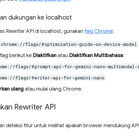
n dukungan ke localhost
s Rewriter API di localhost, gunakan
flag Chrome
:
chrome://flags/#optimization-guide-on-device-model
flag berikut ke
Diaktifkan
atau
Diaktifkan Multibahasa
:
ome://flags/#prompt-api-for-gemini-nano-multimodal-
ome://flags/#writer-api-for-gemini-nano
rkan ulang
atau mulai ulang Chrome.
an Rewriter API
an deteksi fitur untuk melihat apakah browser mendukung API 