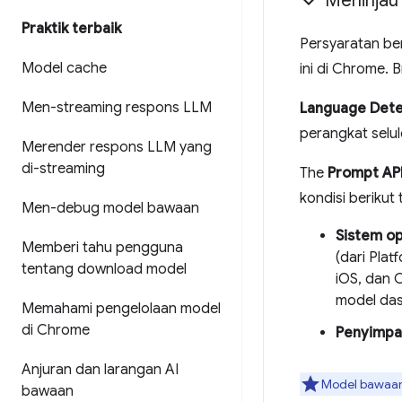
Meninjau
Praktik terbaik
Persyaratan be
Model cache
ini di Chrome. 
Men-streaming respons LLM
Language Dete
perangkat selul
Merender respons LLM yang
di-streaming
The
Prompt AP
kondisi berikut 
Men-debug model bawaan
Sistem op
Memberi tahu pengguna
(dari Plat
tentang download model
iOS, dan 
model das
Memahami pengelolaan model
di Chrome
Penyimpa
Anjuran dan larangan AI
Model bawaan 
bawaan