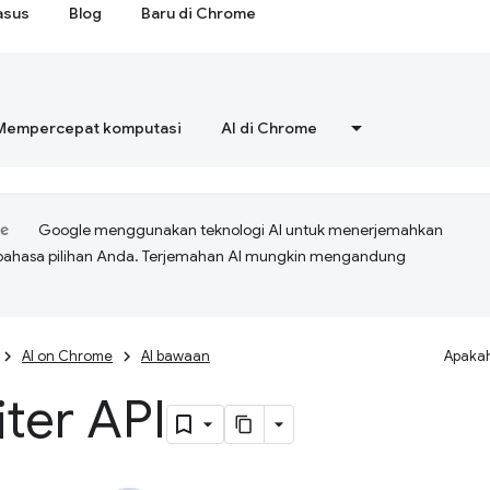
asus
Blog
Baru di Chrome
Mempercepat komputasi
AI di Chrome
Google menggunakan teknologi AI untuk menerjemahkan
bahasa pilihan Anda. Terjemahan AI mungkin mengandung
AI on Chrome
AI bawaan
Apakah
ter API