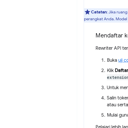
Catatan
: Jika ruan
perangkat Anda. Model 
Mendaftar ke
Rewriter API te
Buka
uji 
Klik
Dafta
extensio
Untuk meng
Salin tok
atau sert
Mulai gun
Pelajari lebih la