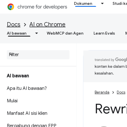
Dokumen
Studi k
Docs
AI on Chrome
AI bawaan
WebMCP dan Agen
Learn Evals
konten ke dalam 
kesalahan.
AI bawaan
Apa itu AI bawaan?
Beranda
Docs
Mulai
Rewri
Manfaat AI sisi klien
Bergabung dengan EPP