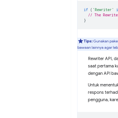
if
(
'Rewriter'
// The Rewrite
}
Tips:
Gunakan pake
bawaan lainnya agar le
Rewriter API, d
saat pertama ka
dengan API baw
Untuk menentuk
respons terha
pengguna, kar