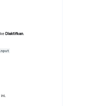
ke
Diaktifkan
.
input
ini.