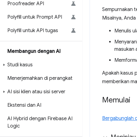
Proofreader API
Sempurnakan te
Polyfill untuk Prompt API
Misalnya, Anda
Polyfill untuk API tugas
Menulis ul
Menyarank
masukan a
Membangun dengan AI
Memformat
Studi kasus
Apakah kasus 
Menerjemahkan di perangkat
memberikan ma
AI sisi klien atau sisi server
Memulai
Ekstensi dan AI
Bergabunglah de
AI Hybrid dengan Firebase AI
Logic