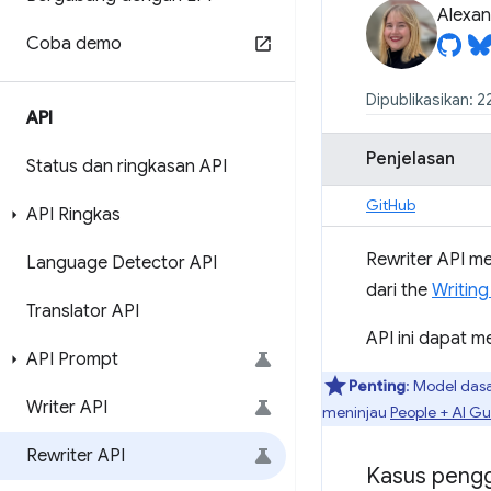
Alexan
Coba demo
Dipublikasikan: 
API
Penjelasan
Status dan ringkasan API
GitHub
API Ringkas
Rewriter API m
Language Detector API
dari the
Writing
Translator API
API ini dapat 
API Prompt
Penting
: Model das
Writer API
meninjau
People + AI G
Rewriter API
Kasus peng