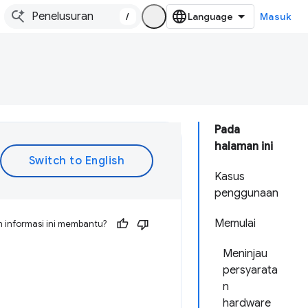
/
Masuk
Pada
halaman ini
Kasus
penggunaan
Memulai
 informasi ini membantu?
Meninjau
persyarata
n
hardware