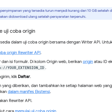
g penyimpanan yang tersedia turun menjadi kurang dari 10 GB setelah 
akan didownload ulang setelah persyaratan terpenuhi.
 uji coba origin
rsedia dalam uji coba origin bersama dengan Writer API. Untu
coba origin Rewriter API
.
r
dan isi formulir. Di kolom Origin web, berikan
origin
atau ID e
n://YOUR_EXTENSION_ID
.
irim, klik
Daftar
.
en yang diberikan, dan tambahkan ke setiap halaman web yang 
akan
dalam manifes Ekstensi
.
akan Rewriter API.
njut cara
memulai uji coba origin
.