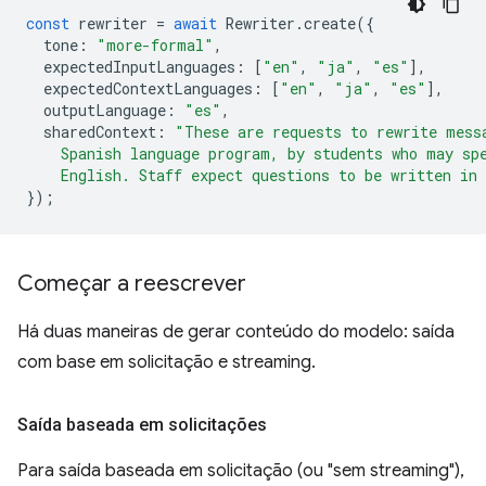
const
rewriter
=
await
Rewriter
.
create
({
tone
:
"more-formal"
,
expectedInputLanguages
:
[
"en"
,
"ja"
,
"es"
],
expectedContextLanguages
:
[
"en"
,
"ja"
,
"es"
],
outputLanguage
:
"es"
,
sharedContext
:
"These are requests to rewrite mess
    Spanish language program, by students who may sp
    English. Staff expect questions to be written in
});
Começar a reescrever
Há duas maneiras de gerar conteúdo do modelo: saída
com base em solicitação e streaming.
Saída baseada em solicitações
Para saída baseada em solicitação (ou "sem streaming"),