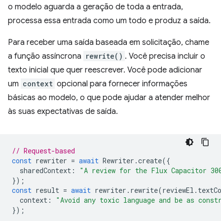
o modelo aguarda a geração de toda a entrada,
processa essa entrada como um todo e produz a saída.
Para receber uma saída baseada em solicitação, chame
a função assíncrona
rewrite()
. Você precisa incluir o
texto inicial que quer reescrever. Você pode adicionar
um
context
opcional para fornecer informações
básicas ao modelo, o que pode ajudar a atender melhor
às suas expectativas de saída.
// Request-based
const
rewriter
=
await
Rewriter
.
create
({
sharedContext
:
"A review for the Flux Capacitor 30
});
const
result
=
await
rewriter
.
rewrite
(
reviewEl
.
textC
context
:
"Avoid any toxic language and be as const
});