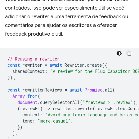
conteúdos. Isso pode ser especialmente útil se você
adicionar o rewriter a uma ferramenta de feedback ou
comentários para ajudar os escritores a oferecer
feedback produtivo e útil.
// Reusing a rewriter
const
rewriter
=
await
Rewriter
.
create
({
sharedContext
:
"A review for the Flux Capacitor 30
});
const
rewrittenReviews
=
await
Promise
.
all
(
Array
.
from
(
document
.
querySelectorAll
(
"#reviews > .review"
),
(
reviewEl
)
=
>
rewriter
.
rewrite
(
reviewEl
.
textCont
context
:
"Avoid any toxic language and be as c
tone
:
"more-casual"
,
})
),