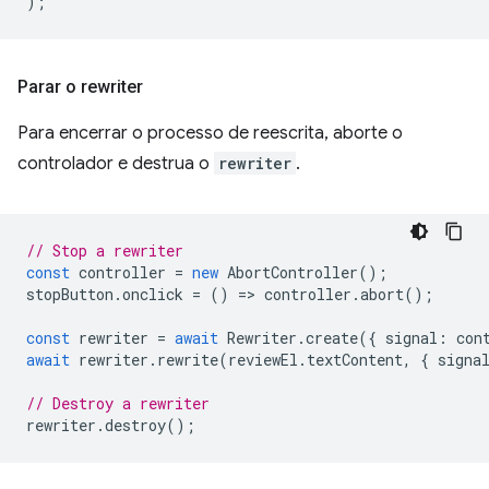
);
Parar o rewriter
Para encerrar o processo de reescrita, aborte o
controlador e destrua o
rewriter
.
// Stop a rewriter
const
controller
=
new
AbortController
();
stopButton
.
onclick
=
()
=
>
controller
.
abort
();
const
rewriter
=
await
Rewriter
.
create
({
signal
:
con
await
rewriter
.
rewrite
(
reviewEl
.
textContent
,
{
signa
// Destroy a rewriter
rewriter
.
destroy
();