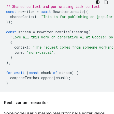
// Shared context and per writing task context
const
rewriter
=
await
Rewriter
.
create
({
sharedContext
:
"This is for publishing on [popular
});
const
stream
=
rewriter
.
rewriteStreaming
(
"Love all this work on generative AI at Google! So
{
context
:
"The request comes from someone working
tone
:
"more-casual"
,
}
);
for
await
(
const
chunk
of
stream
)
{
composeTextbox
.
append
(
chunk
);
}
Reutilizar um reescritor
Você pode usar o mesmo reescritor para editar vários