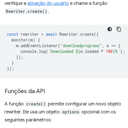
verifique a
ativação do usuário
e chame a função
Rewriter.create()
.
const
rewriter
=
await
Rewriter
.
create
({
monitor
(
m
)
{
m
.
addEventListener
(
"downloadprogress"
,
e
=
>
{
console
.
log
(
`Downloaded 
${
e
.
loaded
*
100
}
%`
);
});
}
});
Funções da API
A função
create()
permite configurar um novo objeto
rewriter. Ele usa um objeto
options
opcional com os
seguintes parâmetros: