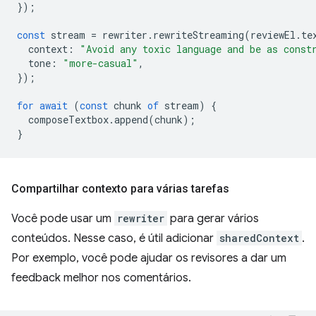
});
const
stream
=
rewriter
.
rewriteStreaming
(
reviewEl
.
te
context
:
"Avoid any toxic language and be as const
tone
:
"more-casual"
,
});
for
await
(
const
chunk
of
stream
)
{
composeTextbox
.
append
(
chunk
);
}
Compartilhar contexto para várias tarefas
Você pode usar um
rewriter
para gerar vários
conteúdos. Nesse caso, é útil adicionar
sharedContext
.
Por exemplo, você pode ajudar os revisores a dar um
feedback melhor nos comentários.