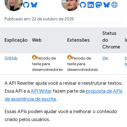
Publicado em: 22 de outubro de 2025
Status
Explicação
Web
Extensões
do
Chrome
GitHub
Ver
I
Período de
Período de
e
teste para
teste para
desenvolvedores
desenvolvedores
A API Rewriter ajuda você a revisar e reestruturar textos.
Essa API e a
API Writer
fazem parte da
proposta de APIs
de assistência de escrita
.
Essas APIs podem ajudar você a melhorar o conteúdo
criado pelos usuários.