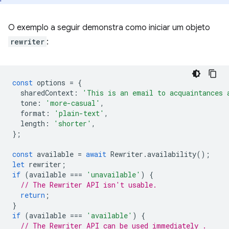
O exemplo a seguir demonstra como iniciar um objeto
rewriter
:
const
options
=
{
sharedContext
:
'This is an email to acquaintances 
tone
:
'more-casual'
,
format
:
'plain-text'
,
length
:
'shorter'
,
};
const
available
=
await
Rewriter
.
availability
();
let
rewriter
;
if
(
available
===
'unavailable'
)
{
// The Rewriter API isn't usable.
return
;
}
if
(
available
===
'available'
)
{
// The Rewriter API can be used immediately .