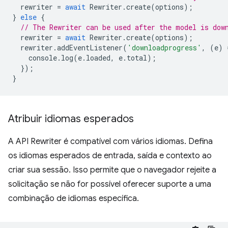
rewriter
=
await
Rewriter
.
create
(
options
);
}
else
{
// The Rewriter can be used after the model is dow
rewriter
=
await
Rewriter
.
create
(
options
);
rewriter
.
addEventListener
(
'downloadprogress'
,
(
e
)
console
.
log
(
e
.
loaded
,
e
.
total
);
});
}
Atribuir idiomas esperados
A API Rewriter é compatível com vários idiomas. Defina
os idiomas esperados de entrada, saída e contexto ao
criar sua sessão. Isso permite que o navegador rejeite a
solicitação se não for possível oferecer suporte a uma
combinação de idiomas específica.