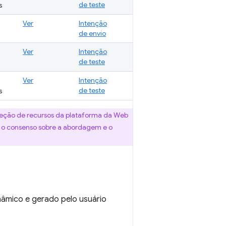
de teste
s
Ver
Intenção
de envio
Ver
Intenção
de teste
Ver
Intenção
de teste
s
ção de recursos da plataforma da Web
s, o consenso sobre a abordagem e o
nâmico e gerado pelo usuário