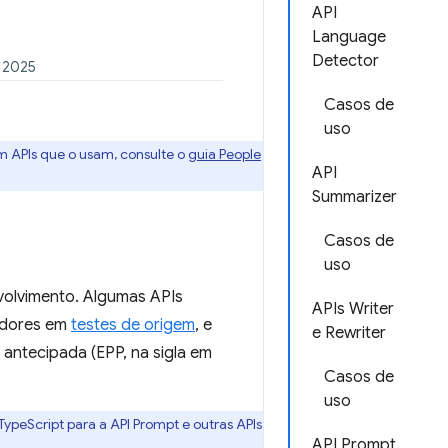
API
Language
Detector
e 2025
Casos de
uso
m APIs que o usam, consulte o
guia People
API
Summarizer
Casos de
uso
nvolvimento. Algumas APIs
APIs Writer
vedores em
testes de origem
, e
e Rewriter
antecipada (EPP, na sigla em
Casos de
uso
ypeScript para a API Prompt e outras APIs
API Prompt