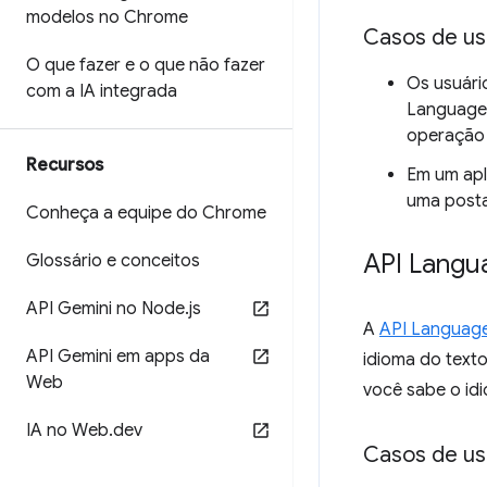
modelos no Chrome
Casos de u
O que fazer e o que não fazer
Os usuário
com a IA integrada
Language 
operação 
Recursos
Em um apl
uma posta
Conheça a equipe do Chrome
API Langu
Glossário e conceitos
API Gemini no Node
.
js
A
API Languag
API Gemini em apps da
idioma do text
Web
você sabe o id
IA no Web
.
dev
Casos de u