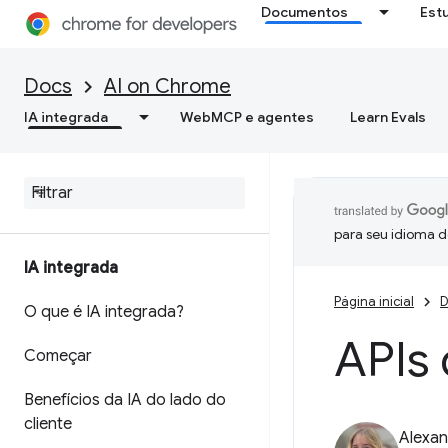
Documentos
Est
Docs
AI on Chrome
IA integrada
WebMCP e agentes
Learn Evals
para seu idioma d
IA integrada
Página inicial
D
O que é IA integrada?
APIs 
Começar
Benefícios da IA do lado do
cliente
Alexan