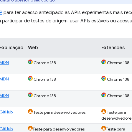
cilitar o acesso no seu código.
PP
para ter acesso antecipado às APIs experimentais mais rec
 participar de testes de origem, usar APIs estáveis ou acess
Explicação
Web
Extensões
MDN
Chrome 138
Chrome 138
MDN
Chrome 138
Chrome 138
MDN
Chrome 138
Chrome 138
GitHub
Teste para desenvolvedores
Teste para
desenvolvedore
GitHub
Teste para desenvolvedores
Teste para