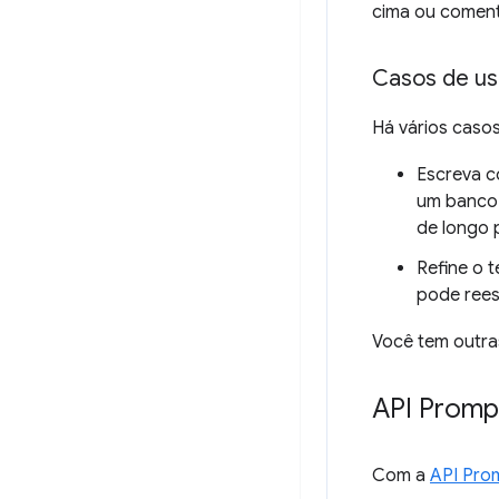
cima ou coment
Casos de u
Há vários casos
Escreva c
um banco 
de longo 
Refine o 
pode rees
Você tem outra
API Promp
Com a
API Pro