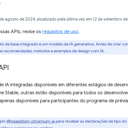
de agosto de 2024, atualizado pela última vez em 12 de setembro d
ssas APIs, revise os
requisitos de uso
.
lo de base integrado é um modelo de IA generativa. Antes de criar co
cas recomendadas, métodos e exemplos de design com IA.
API
de IA integradas disponíveis em diferentes estágios de dese
e Stable, outras estão disponíveis para todos os desenvol
penas disponíveis para participantes do programa de prévia 
 npm
@types/dom-chromium-ai
para receber as declarações de tipo do T