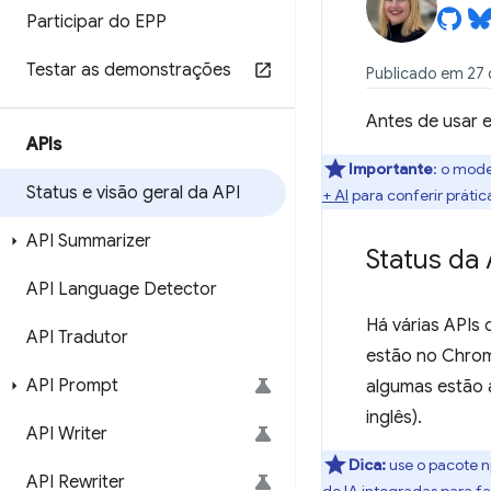
Participar do EPP
Testar as demonstrações
Publicado em 27 
Antes de usar e
APIs
Importante
: o mode
Status e visão geral da API
+ AI
para conferir práti
API Summarizer
Status da 
API Language Detector
Há várias APIs 
API Tradutor
estão no Chrom
API Prompt
algumas estão a
inglês).
API Writer
Dica:
use o pacote
API Rewriter