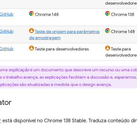
desenvolvedore
GitHub
Chrome 148
Chrome 138
GitHub
Teste de origem para parâmetros
Chrome 148
de amostragem
GitHub
Teste para desenvolvedores
Teste para
desenvolvedore
uma
explicação
é um documento que descreve um recurso ou uma cole
 o trabalho avança, as explicações facilitam a discussão e, esperamo
xplicações são atualizadas à medida que o design avança.
ator
r
está disponível no Chrome 138 Stable. Traduza conteúdo di