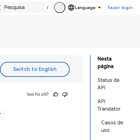
/
Fazer login
Nesta
página
Status da
API
Isso foi útil?
API
Translator
Casos de
uso