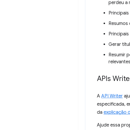
perdeu a r
Principai
Resumos d
Principais
Gerar tít
Resumir p
relevante
APIs Write
A
API Writer
aju
especificada, 
da
explicação d
Ajude essa pro