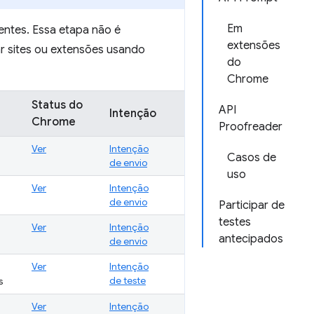
Em
entes. Essa etapa não é
extensões
ar sites ou extensões usando
do
Chrome
Status do
API
Intenção
Chrome
Proofreader
Ver
Intenção
Casos de
de envio
uso
Ver
Intenção
de envio
Participar de
testes
Ver
Intenção
antecipados
de envio
Ver
Intenção
de teste
s
Ver
Intenção