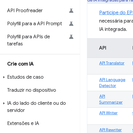
de IA integradas para fa
API Proofreader
Participe do E
necessária para
Polyfill para a API Prompt
IA integrada.
Polyfill para APIs de
tarefas
API
API Translator
Crie com IA
Estudos de caso
API Language
Detector
Traduzir no dispositivo
API
Summarizer
IA do lado do cliente ou do
servidor
API Writer
Extensões e IA
API Rewriter