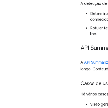
A detecção de 
Determina
conhecido
Rotular te
line.
API Summa
A
API Summariz
longo. Conteúdo
Casos de u
Há vários caso
Visão ger