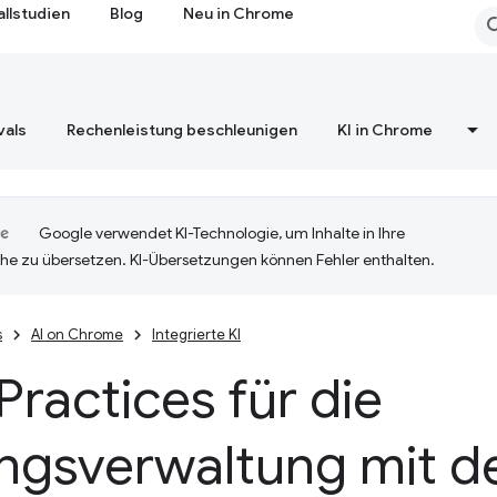
allstudien
Blog
Neu in Chrome
vals
Rechenleistung beschleunigen
KI in Chrome
Google verwendet KI-Technologie, um Inhalte in Ihre
he zu übersetzen. KI-Übersetzungen können Fehler enthalten.
s
AI on Chrome
Integrierte KI
Practices für die
ungsverwaltung mit d