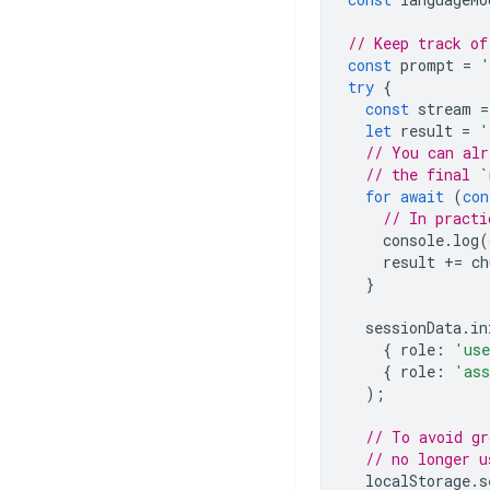
// Keep track of
const
prompt
=
'
try
{
const
stream
=
let
result
=
'
// You can alr
// the final `
for
await
(
con
// In practi
console
.
log
(
result
+=
ch
}
sessionData
.
in
{
role
:
'us
{
role
:
'ass
);
// To avoid gr
// no longer u
localStorage
.
s