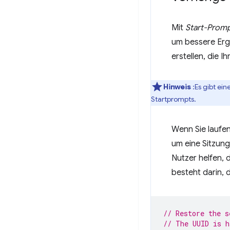
Mit
Start-Prom
um bessere Erge
erstellen, die 
Hinweis
:Es gibt ein
Startprompts.
Wenn Sie laufe
um eine Sitzung
Nutzer helfen, 
besteht darin, 
// Restore the s
// The UUID is h