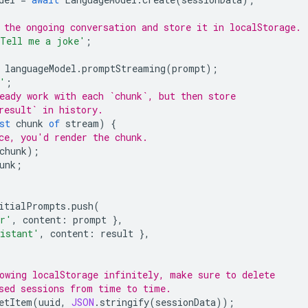
 the ongoing conversation and store it in localStorage.
Tell me a joke'
;
languageModel
.
promptStreaming
(
prompt
);
'
;
eady work with each `chunk`, but then store
result` in history.
st
chunk
of
stream
)
{
ce, you'd render the chunk.
chunk
);
unk
;
itialPrompts
.
push
(
er'
,
content
:
prompt
},
istant'
,
content
:
result
},
owing localStorage infinitely, make sure to delete
sed sessions from time to time.
etItem
(
uuid
,
JSON
.
stringify
(
sessionData
));