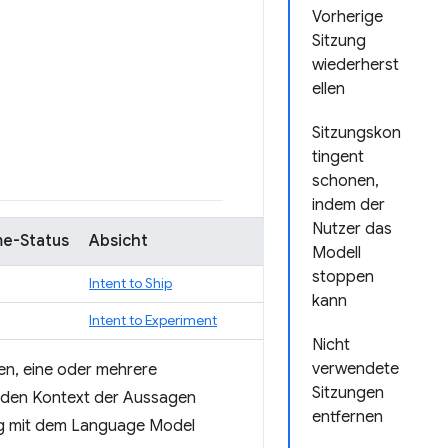
Vorherige
Sitzung
wiederherst
ellen
Sitzungskon
tingent
schonen,
indem der
Nutzer das
e-Status
Absicht
Modell
stoppen
Intent to Ship
kann
Intent to Experiment
Nicht
verwendete
nen, eine oder mehrere
Sitzungen
l den Kontext der Aussagen
entfernen
tung mit dem Language Model