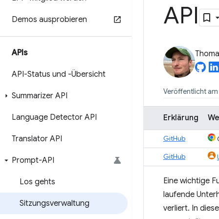
API
Demos ausprobieren
APIs
Thomas
API-Status und -Übersicht
Veröffentlicht am
Summarizer API
Language Detector API
Erklärung
We
Translator API
GitHub
GitHub
Prompt-API
Eine wichtige F
Los gehts
laufende Unter
Sitzungsverwaltung
verliert. In di