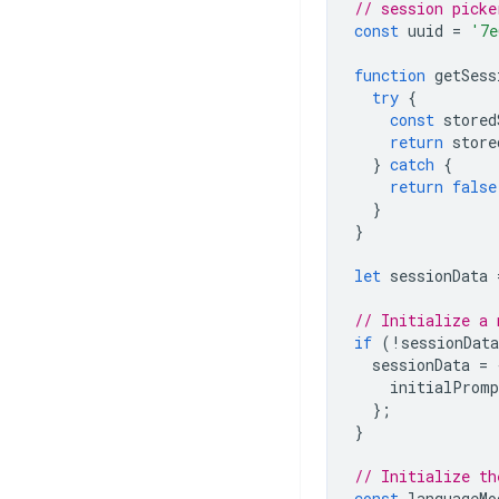
// session picke
const
uuid
=
'7e
function
getSess
try
{
const
stored
return
store
}
catch
{
return
false
}
}
let
sessionData
// Initialize a 
if
(
!
sessionData
sessionData
=
initialPromp
};
}
// Initialize th
const
languageMo