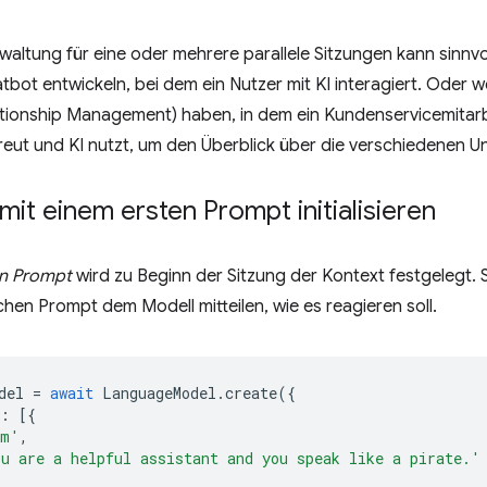
waltung für eine oder mehrere parallele Sitzungen kann sinnvol
tbot entwickeln, bei dem ein Nutzer mit KI interagiert. Oder
tionship Management) haben, in dem ein Kundenservicemitar
treut und KI nutzt, um den Überblick über die verschiedenen U
mit einem ersten Prompt initialisieren
en Prompt
wird zu Beginn der Sitzung der Kontext festgelegt. 
hen Prompt dem Modell mitteilen, wie es reagieren soll.
del
=
await
LanguageModel
.
create
({
:
[{
em'
,
u are a helpful assistant and you speak like a pirate.'