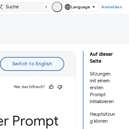
/
Anmelden
Auf dieser
Seite
Sitzungen
mit einem
War das hilfreich?
ersten
Prompt
initialisieren
Hauptsitzun
er Prompt
g klonen