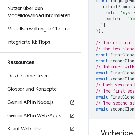
const
languageMo
initialPrompts
Nutzer über den
role
:
'syst
Modelldownload informieren
content
:
'Yo
}]
Modellverwaltung in Chrome
});
Integrierte KI: Tipps
// The original 
// the two clone
const
firstClone
const
secondClon
Ressourcen
// Interact with
await
firstClone
Das Chrome-Team
await
secondClon
// Each session 
Glossar und Konzepte
// The first ses
await
firstClone
Gemini API in Node
.
js
// The second se
await
secondClon
Gemini API in Web-Apps
KI auf Web
.
dev
Vorherige 