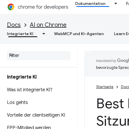
Dokumentation
F
Docs
AI on Chrome
Integrierte KI
WebMCP und KI-Agenten
Learn E
bevorzugte Sprac
Integrierte KI
Startseite
Doc
Was ist integrierte KI?
Best 
Los gehts
Vorteile der clientseitigen KI
Sitz
EPP-Mitglied werden