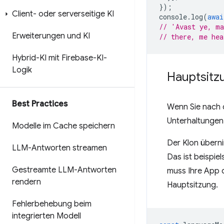
});
Client- oder serverseitige KI
console
.
log
(
awai
// 'Avast ye, m
Erweiterungen und KI
// there, me hea
Hybrid-KI mit Firebase-KI-
Logik
Hauptsitz
Best Practices
Wenn Sie nach 
Unterhaltungen 
Modelle im Cache speichern
Der Klon überni
LLM-Antworten streamen
Das ist beispiel
Gestreamte LLM-Antworten
muss Ihre App d
rendern
Hauptsitzung.
Fehlerbehebung beim
integrierten Modell