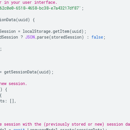
r in your user interface.
62c0e0-6518-4658-bc38-e7a43217df87'
;
ionData
(
uuid
)
{
Session
=
localStorage
.
getItem
(
uuid
);
dSession
?
JSON
.
parse
(
storedSession
)
:
false
;
;
=
getSessionData
(
uuid
);
new session.
)
{
{
ts
:
[],
e session with the (previously stored or new) session da
del
=
await
LanguageModel
.
create
(
sessionData
);