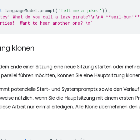
t
languageModel
.
prompt
(
'Tell me a joke.'
));
atey! What do you call a lazy pirate?\n\nA **sail-bum!**
rties!  Want to hear another one? \n'
ung klonen
dem Ende einer Sitzung eine neue Sitzung starten oder mehr
parallel führen möchten, können Sie eine Hauptsitzung klonen
mmt potenzielle Start- und Systemprompts sowie den Verlauf 
sweise nützlich, wenn Sie die Hauptsitzung mit einem ersten Pro
iese Arbeit nur einmal erledigen. Alle Klone übernehmen den