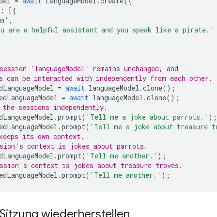
del
=
await
LanguageModel
.
create
({
:
[{
em'
,
u are a helpful assistant and you speak like a pirate.'
session `languageModel` remains unchanged, and
s can be interacted with independently from each other.
dLanguageModel
=
await
languageModel
.
clone
();
edLanguageModel
=
await
languageModel
.
clone
();
 the sessions independently.
dLanguageModel
.
prompt
(
'Tell me a joke about parrots.'
);
edLanguageModel
.
prompt
(
'Tell me a joke about treasure t
keeps its own context.
sion's context is jokes about parrots.
dLanguageModel
.
prompt
(
'Tell me another.'
);
ssion's context is jokes about treasure troves.
edLanguageModel
.
prompt
(
'Tell me another.'
);
Sitzung wiederherstellen