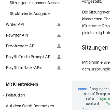
vorgestellt.
Sitzungen zusammenfassen
Die Sitzungsver
Strukturierte Ausgabe
klassischen Cha
Writer API
(Customer Rela
gleichzeitig be
Rewriter API
Proofreader API
Sitzungen 
Polyfill für die Prompt API
Mit einem
erst
Polyfill für Task-APIs
dem ursprünglic
Mit KI entwickeln
const
languageMo
initialPrompts
Fallstudien
role
:
'syst
content
:
'Yo
Auf dem Gerät übersetzen
}],