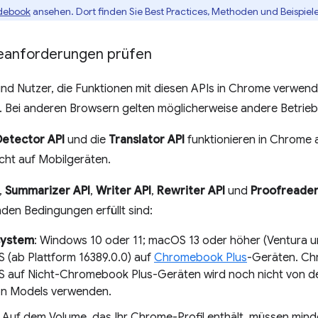
idebook
ansehen. Dort finden Sie Best Practices, Methoden und Beispiele 
anforderungen prüfen
und Nutzer, die Funktionen mit diesen APIs in Chrome verwend
 Bei anderen Browsern gelten möglicherweise andere Betrie
etector API
und die
Translator API
funktionieren in Chrome 
icht auf Mobilgeräten.
,
Summarizer API
,
Writer API
,
Rewriter API
und
Proofreader
den Bedingungen erfüllt sind:
system
: Windows 10 oder 11; macOS 13 oder höher (Ventura un
(ab Plattform 16389.0.0) auf
Chromebook Plus
-Geräten. Ch
auf Nicht-Chromebook Plus-Geräten wird noch nicht von den
on Models verwenden.
: Auf dem Volume, das Ihr Chrome-Profil enthält, müssen mind