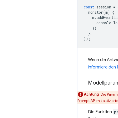
const
session
=
monitor
(
m
)
{
m
.
addEventLi
console
.
lo
});
},
});
Wenn die Antw
informiere den 
Modellpara
Achtung
:Die Parame
Prompt API mit aktivier
Die Funktion
p