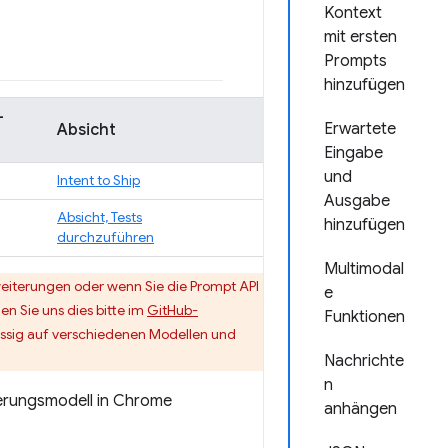
Kontext
mit ersten
Prompts
hinzufügen
-
Erwartete
Absicht
Eingabe
und
Intent to Ship
Ausgabe
Absicht, Tests
hinzufügen
durchzuführen
Multimodal
eiterungen oder wenn Sie die Prompt API
e
n Sie uns dies bitte im
GitHub-
Funktionen
lässig auf verschiedenen Modellen und
Nachrichte
n
ierungsmodell in Chrome
anhängen