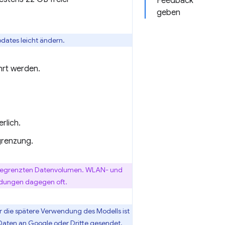
Feedback
geben
pdates leicht ändern.
hrt werden.
rlich.
grenzung.
m begrenzten Datenvolumen. WLAN- und
indungen dagegen oft.
r die spätere Verwendung des Modells ist
Daten an Google oder Dritte gesendet.