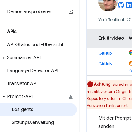
Demos ausprobieren
Veröffentlicht: 20
APIs
Erklärvideo
API-Status und -Übersicht
GitHub
Summarizer API
GitHub
P
Language Detector API
Translator API
Achtung
:Sprachmod
mit aktiviertem
Origin Tr
Prompt-API
Repository
oder im
Chro
Versionen funktioniert.
Los gehts
Mit der Prompt
Sitzungsverwaltung
senden.