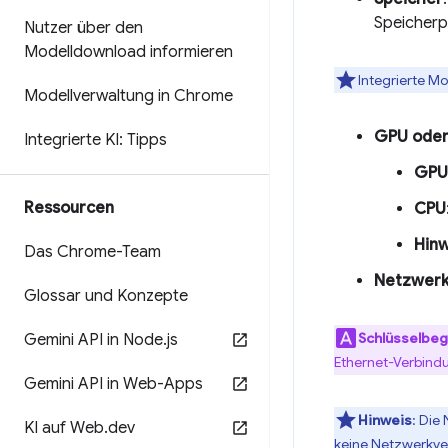
Speicherpl
Nutzer über den
Modelldownload informieren
Integrierte Mo
Modellverwaltung in Chrome
GPU oder
Integrierte KI: Tipps
GPU
Ressourcen
CPU
Hinw
Das Chrome-Team
Netzwer
Glossar und Konzepte
Schlüsselbegr
Gemini API in Node
.
js
Ethernet-Verbindu
Gemini API in Web-Apps
Hinweis
: Die
KI auf Web
.
dev
keine Netzwerkve