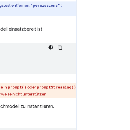
gstest entfernen:
"permissions":
ell einsatzbereit ist.
ie in
oder
prompt()
promptStreaming()
weise nicht unterstützen.
hmodell zu instanziieren.