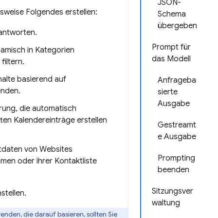
JSON-
lsweise Folgendes erstellen:
Schema
übergeben
eantworten.
Prompt für
ynamisch in Kategorien
das Modell
iltern.
halte basierend auf
Anfrageba
enden.
sierte
Ausgabe
rung, die automatisch
ten Kalendereinträge erstellen
Gestreamt
e Ausgabe
aktdaten von Websites
Prompting
men oder ihrer Kontaktliste
beenden
Sitzungsver
stellen.
waltung
enden, die darauf basieren, sollten Sie