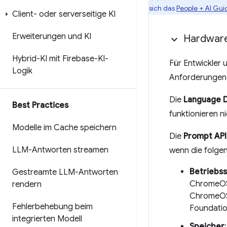
sich das
People + AI Gu
Client- oder serverseitige KI
Erweiterungen und KI
Hardware
Hybrid-KI mit Firebase-KI-
Für Entwickler 
Logik
Anforderungen.
Die
Language D
Best Practices
funktionieren n
Modelle im Cache speichern
Die
Prompt API
LLM-Antworten streamen
wenn die folgen
Betriebs
Gestreamte LLM-Antworten
ChromeOS 
rendern
ChromeOS 
Fehlerbehebung beim
Foundati
integrierten Modell
Speicher