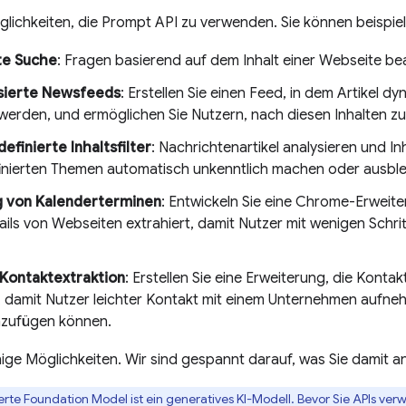
öglichkeiten, die Prompt API zu verwenden. Sie können beispie
te Suche
: Fragen basierend auf dem Inhalt einer Webseite b
isierte Newsfeeds
: Erstellen Sie einen Feed, in dem Artikel d
 werden, und ermöglichen Sie Nutzern, nach diesen Inhalten zu f
efinierte Inhaltsfilter
: Nachrichtenartikel analysieren und In
inierten Themen automatisch unkenntlich machen oder ausbl
g von Kalenderterminen
: Entwickeln Sie eine Chrome-Erweite
ils von Webseiten extrahiert, damit Nutzer mit wenigen Schrit
Kontaktextraktion
: Erstellen Sie eine Erweiterung, die Kont
t, damit Nutzer leichter Kontakt mit einem Unternehmen aufneh
inzufügen können.
nige Möglichkeiten. Wir sind gespannt darauf, was Sie damit an
ierte Foundation Model ist ein generatives KI-Modell. Bevor Sie APIs verw