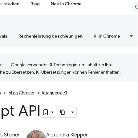
allstudien
Blog
Neu in Chrome
vals
Rechenleistung beschleunigen
KI in Chrome
Google verwendet KI-Technologie, um Inhalte in Ihre
he zu übersetzen. KI-Übersetzungen können Fehler enthalten.
s
AI on Chrome
Integrierte KI
pt API
 Steiner
Alexandra Klepper