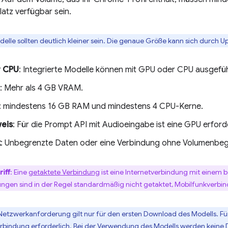
atz verfügbar sein.
delle sollten deutlich kleiner sein. Die genaue Größe kann sich durch U
 CPU
: Integrierte Modelle können mit GPU oder CPU ausgefü
: Mehr als 4 GB VRAM.
: mindestens 16 GB RAM und mindestens 4 CPU-Kerne.
eis
: Für die Prompt API mit Audioeingabe ist eine GPU erforde
k
: Unbegrenzte Daten oder eine Verbindung ohne Volumenbe
iff
: Eine
getaktete Verbindung
ist eine Internetverbindung mit eine
ngen sind in der Regel standardmäßig nicht getaktet, Mobilfunkverb
 Netzwerkanforderung gilt nur für den ersten Download des Modells. Fü
rbindung erforderlich. Bei der Verwendung des Modells werden keine 