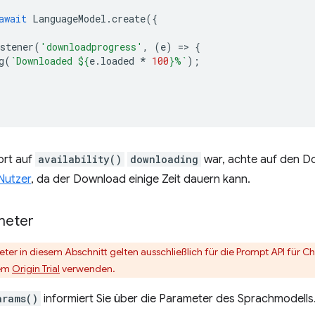
await
LanguageModel
.
create
({
stener
(
'downloadprogress'
,
(
e
)
=
>
{
g
(
`Downloaded 
${
e
.
loaded
*
100
}
%`
);
ort auf
availability()
downloading
war, achte auf den D
Nutzer
, da der Download einige Zeit dauern kann.
meter
ter in diesem Abschnitt gelten ausschließlich für die Prompt API für
tem
Origin Trial
verwenden.
arams()
informiert Sie über die Parameter des Sprachmodells