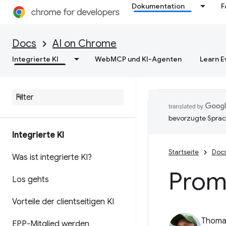
Dokumentation
F
Docs
AI on Chrome
Integrierte KI
WebMCP und KI-Agenten
Learn E
bevorzugte Sprac
Integrierte KI
Startseite
Doc
Was ist integrierte KI?
Prom
Los gehts
Vorteile der clientseitigen KI
Thomas
EPP-Mitglied werden