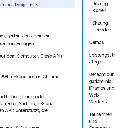
Sitzung
für das Design mit KI.
klonen
Sitzung
beenden
en, gelten die folgenden
Demos
bsanforderungen.
Leistungsstr
auf dem Computer. Diese APIs
ategie
Berechtigun
 API
funktionieren in Chrome,
gsrichtlinie,
iFrames und
Web
d höher); Linux; oder
Workers
rome für Android, iOS und
 APIs unterstützt, die
Teilnehmen
und
estens 22 GB freier