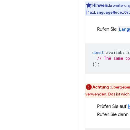
Hinweis
:Erweiterun
["aiLanguageModelOr
Rufen Sie
Lang
const
availabili
// The same o
});
Achtung
:Übergeben
verwenden. Das ist wich
Prüfen Sie auf
N
Rufen Sie dann