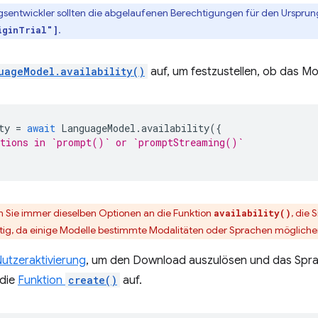
gsentwickler sollten die abgelaufenen Berechtigungen für den Ursprun
.
iginTrial"]
uageModel.availability()
auf, um festzustellen, ob das Mod
ty
=
await
LanguageModel
.
availability
({
ptions in `prompt()` or `promptStreaming()`
 Sie immer dieselben Optionen an die Funktion
, die S
availability()
tig, da einige Modelle bestimmte Modalitäten oder Sprachen möglicher
utzeraktivierung
, um den Download auszulösen und das Sprac
 die
Funktion
create()
auf.