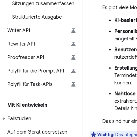
Sitzungen zusammenfassen
Es gibt viele M
Strukturierte Ausgabe
KI-basier
Writer API
Personal
eingeteilt
Rewriter API
Benutzerd
nutzerdef
Proofreader API
Erstellun
Polyfill für die Prompt API
Termindeta
können.
Polyfill für Task-APIs
Nahtlose 
extrahier
Mit KI entwickeln
Details h
Fallstudien
Das sind nur ei
Auf dem Gerät übersetzen
Wichtig
: Das integr