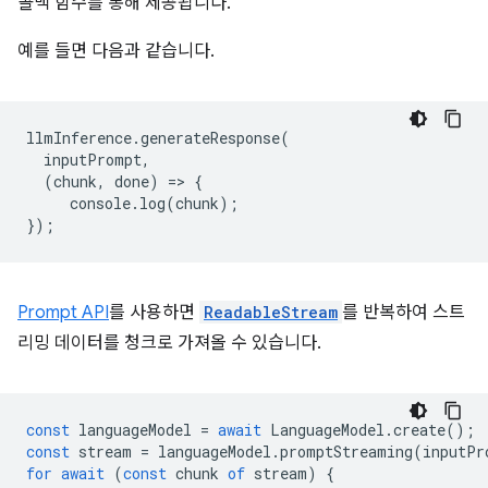
콜백 함수를 통해 제공됩니다.
예를 들면 다음과 같습니다.
llmInference
.
generateResponse
(
inputPrompt
,
(
chunk
,
done
)
=
>
{
console
.
log
(
chunk
);
});
Prompt API
를 사용하면
ReadableStream
를 반복하여 스트
리밍 데이터를 청크로 가져올 수 있습니다.
const
languageModel
=
await
LanguageModel
.
create
();
const
stream
=
languageModel
.
promptStreaming
(
inputPr
for
await
(
const
chunk
of
stream
)
{