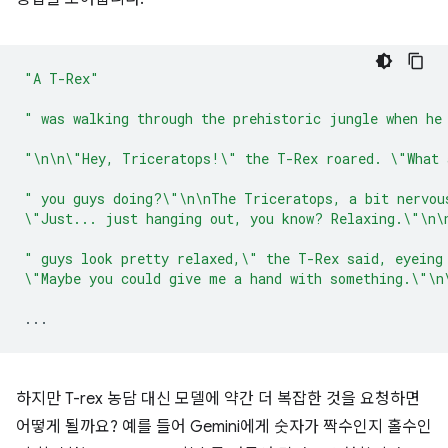
"A T-Rex"
" was walking through the prehistoric jungle when he
"\n\n\"Hey, Triceratops!\" the T-Rex roared. \"What 
" you guys doing?\"\n\nThe Triceratops, a bit nervou
\"Just... just hanging out, you know? Relaxing.\"\n\
" guys look pretty relaxed,\" the T-Rex said, eyeing
\"Maybe you could give me a hand with something.\"\n
...
하지만 T-rex 농담 대신 모델에 약간 더 복잡한 것을 요청하면
어떻게 될까요? 예를 들어 Gemini에게 숫자가 짝수인지 홀수인