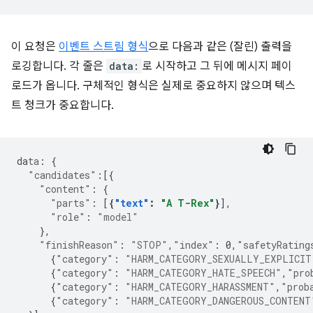
이 요청은
이벤트 스트림 형식
으로 다음과 같은 (잘린) 출력을
로깅합니다. 각 줄은
data:
로 시작하고 그 뒤에 메시지 페이
로드가 옵니다. 구체적인 형식은 실제로 중요하지 않으며 텍스
트 청크가 중요합니다.
da
ta
:
{
"candidates"
:[{
"content"
:
{
"parts"
:
[
{
"text"
:
"A T-Rex"
}
"role"
:
"model"
},
"finishReason"
:
"STOP"
,
"index"
:
0
,
"safetyRating
{
"category"
:
"HARM_CATEGORY_SEXUALLY_EXPLICIT
{
"category"
:
"HARM_CATEGORY_HATE_SPEECH"
,
"pro
{
"category"
:
"HARM_CATEGORY_HARASSMENT"
,
"prob
{
"category"
:
"HARM_CATEGORY_DANGEROUS_CONTENT