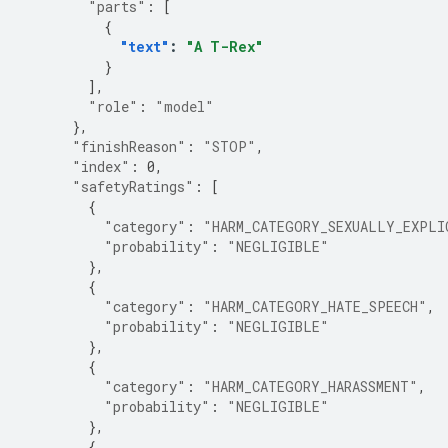
"parts"
:
[
{
"text"
:
"A T-Rex"
}
],
"role"
:
"model"
},
"finishReason"
:
"STOP"
,
"index"
:
0
,
"safetyRatings"
:
[
{
"category"
:
"HARM_CATEGORY_SEXUALLY_EXPLI
"probability"
:
"NEGLIGIBLE"
},
{
"category"
:
"HARM_CATEGORY_HATE_SPEECH"
,
"probability"
:
"NEGLIGIBLE"
},
{
"category"
:
"HARM_CATEGORY_HARASSMENT"
,
"probability"
:
"NEGLIGIBLE"
},
{