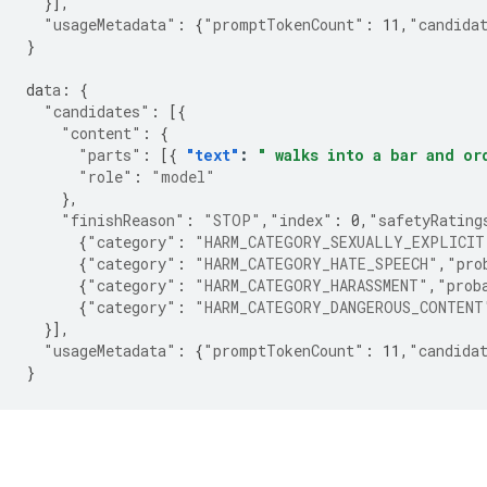
}],
"usageMetadata"
:
{
"promptTokenCount"
:
11
,
"candida
}
da
ta
:
{
"candidates"
:
[{
"content"
:
{
"parts"
:
[{
"text"
:
" walks into a bar and or
"role"
:
"model"
},
"finishReason"
:
"STOP"
,
"index"
:
0
,
"safetyRating
{
"category"
:
"HARM_CATEGORY_SEXUALLY_EXPLICIT
{
"category"
:
"HARM_CATEGORY_HATE_SPEECH"
,
"pro
{
"category"
:
"HARM_CATEGORY_HARASSMENT"
,
"prob
{
"category"
:
"HARM_CATEGORY_DANGEROUS_CONTENT
}],
"usageMetadata"
:
{
"promptTokenCount"
:
11
,
"candida
}