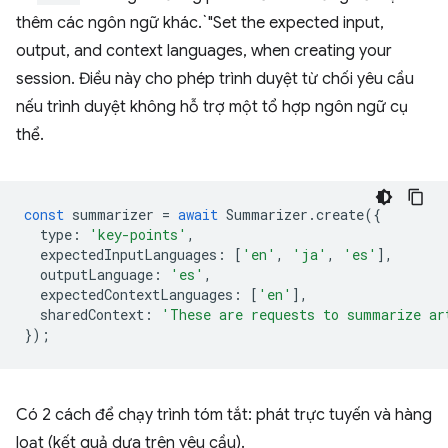
thêm các ngôn ngữ khác.`"Set the expected input,
output, and context languages, when creating your
session. Điều này cho phép trình duyệt từ chối yêu cầu
nếu trình duyệt không hỗ trợ một tổ hợp ngôn ngữ cụ
thể.
const
summarizer
=
await
Summarizer
.
create
({
type
:
'key-points'
,
expectedInputLanguages
:
[
'en'
,
'ja'
,
'es'
],
outputLanguage
:
'es'
,
expectedContextLanguages
:
[
'en'
],
sharedContext
:
'These are requests to summarize ar
});
Có 2 cách để chạy trình tóm tắt: phát trực tuyến và hàng
loạt (kết quả dựa trên yêu cầu).