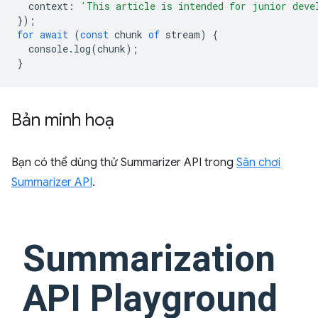
context
:
'This article is intended for junior deve
});
for
await
(
const
chunk
of
stream
)
{
console
.
log
(
chunk
);
}
Bản minh hoạ
Bạn có thể dùng thử Summarizer API trong
Sân chơi
Summarizer API
.