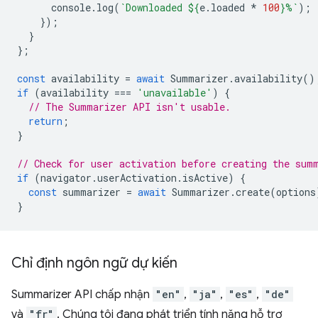
console
.
log
(
`Downloaded 
${
e
.
loaded
*
100
}
%`
);
});
}
};
const
availability
=
await
Summarizer
.
availability
()
if
(
availability
===
'unavailable'
)
{
// The Summarizer API isn't usable.
return
;
}
// Check for user activation before creating the sum
if
(
navigator
.
userActivation
.
isActive
)
{
const
summarizer
=
await
Summarizer
.
create
(
options
}
Chỉ định ngôn ngữ dự kiến
Summarizer API chấp nhận
"en"
,
"ja"
,
"es"
,
"de"
và
"fr"
. Chúng tôi đang phát triển tính năng hỗ trợ