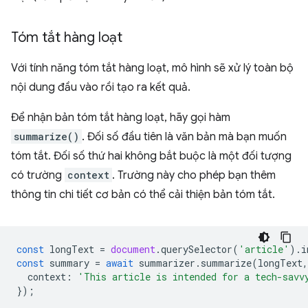
Tóm tắt hàng loạt
Với tính năng tóm tắt hàng loạt, mô hình sẽ xử lý toàn bộ
nội dung đầu vào rồi tạo ra kết quả.
Để nhận bản tóm tắt hàng loạt, hãy gọi hàm
summarize()
. Đối số đầu tiên là văn bản mà bạn muốn
tóm tắt. Đối số thứ hai không bắt buộc là một đối tượng
có trường
context
. Trường này cho phép bạn thêm
thông tin chi tiết cơ bản có thể cải thiện bản tóm tắt.
const
longText
=
document
.
querySelector
(
'article'
).
i
const
summary
=
await
summarizer
.
summarize
(
longText
,
context
:
'This article is intended for a tech-savv
});