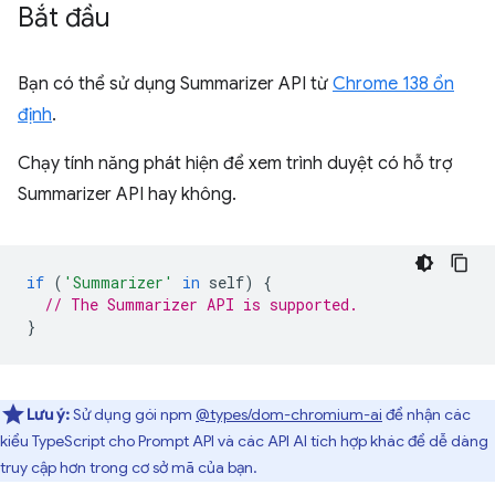
Bắt đầu
Bạn có thể sử dụng Summarizer API từ
Chrome 138 ổn
định
.
Chạy tính năng phát hiện để xem trình duyệt có hỗ trợ
Summarizer API hay không.
if
(
'Summarizer'
in
self
)
{
// The Summarizer API is supported.
}
Lưu ý:
Sử dụng gói npm
@types/dom-chromium-ai
để nhận các
kiểu TypeScript cho Prompt API và các API AI tích hợp khác để dễ dàng
truy cập hơn trong cơ sở mã của bạn.