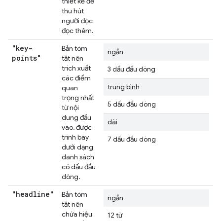
thiết kế để
thu hút
người đọc
đọc thêm.
"key-
Bản tóm
ngắn
points"
tắt nên
trích xuất
3 dấu đầu dòng
các điểm
trung bình
quan
trọng nhất
5 dấu đầu dòng
từ nội
dung đầu
dài
vào, được
trình bày
7 dấu đầu dòng
dưới dạng
danh sách
có dấu đầu
dòng.
"headline"
Bản tóm
ngắn
tắt nên
chứa hiệu
12 từ