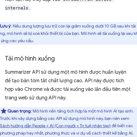
internals
.
Lưu ý
: Nếu dung lượng lưu trữ còn lại giảm xuống dưới 10 GB sau khi tải
g, mô hình sẽ bị xoá khỏi thiết bị của bạn. Mô hình sẽ tải xuống lại sau k
 ứng các yêu cầu.
Tải mô hình xuống
Summarizer API sử dụng một mô hình được huấn luyện
để tạo bản tóm tắt chất lượng cao. API này được tích
hợp vào Chrome và được tải xuống vào lần đầu tiên một
trang web sử dụng API này.
Quan trọng
: Mô hình nền tảng tích hợp là một mô hình AI tạo sinh.
Trước khi xây dựng bằng các API sử dụng mô hình này, bạn nên xem
Sách hướng dẫn People + AI (Con người + Trí tuệ nhân tạo)
để biết các
phương pháp hay nhất, phương thức và ví dụ về cách thiết kế bằng AI.