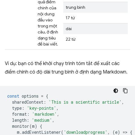
quả điểm
trung bình
chính của
nội dung
17 từ
đầu vào
trong một
dài
câu, ở định
dạng tiêu
22 từ
đề bài viết.
Ví dụ: bạn có thể khởi chạy trình tóm tắt để xuất các
điểm chính có độ dài trung bình ở định dạng Markdown.
const
options
=
{
sharedContext
:
'This is a scientific article'
,
type
:
'key-points'
,
format
:
'markdown'
,
length
:
'medium'
,
monitor
(
m
)
{
m
.
addEventListener
(
'downloadprogress'
,
(
e
)
=
>
{