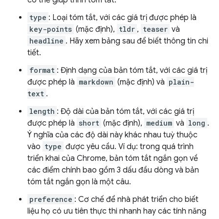
có thể giúp trình tóm tắt.
type
: Loại tóm tắt, với các giá trị được phép là
key-points
(mặc định),
tldr
,
teaser
và
headline
. Hãy xem bảng sau để biết thông tin chi
tiết.
format
: Định dạng của bản tóm tắt, với các giá trị
được phép là
markdown
(mặc định) và
plain-
text
.
length
: Độ dài của bản tóm tắt, với các giá trị
được phép là
short
(mặc định),
medium
và
long
.
Ý nghĩa của các độ dài này khác nhau tuỳ thuộc
vào
type
được yêu cầu. Ví dụ: trong quá trình
triển khai của Chrome, bản tóm tắt ngắn gọn về
các điểm chính bao gồm 3 dấu đầu dòng và bản
tóm tắt ngắn gọn là một câu.
preference
: Cơ chế để nhà phát triển cho biết
liệu họ có ưu tiên thực thi nhanh hay các tính năng