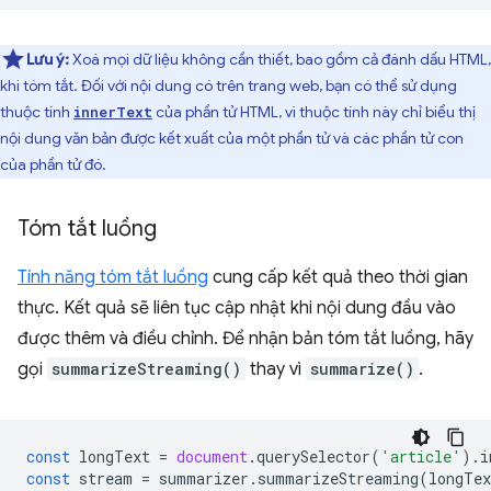
Lưu ý:
Xoá mọi dữ liệu không cần thiết, bao gồm cả đánh dấu HTML,
khi tóm tắt. Đối với nội dung có trên trang web, bạn có thể sử dụng
thuộc tính
của phần tử HTML, vì thuộc tính này chỉ biểu thị
innerText
nội dung văn bản được kết xuất của một phần tử và các phần tử con
của phần tử đó.
Tóm tắt luồng
Tính năng tóm tắt luồng
cung cấp kết quả theo thời gian
thực. Kết quả sẽ liên tục cập nhật khi nội dung đầu vào
được thêm và điều chỉnh. Để nhận bản tóm tắt luồng, hãy
gọi
summarizeStreaming()
thay vì
summarize()
.
const
longText
=
document
.
querySelector
(
'article'
).
i
const
stream
=
summarizer
.
summarizeStreaming
(
longTex