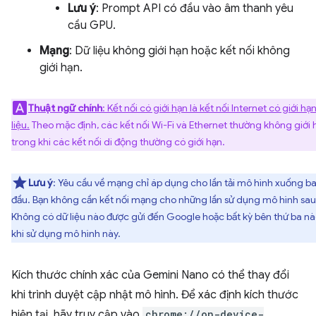
Lưu ý
: Prompt API có đầu vào âm thanh yêu
cầu GPU.
Mạng
: Dữ liệu không giới hạn hoặc kết nối không
giới hạn.
Thuật ngữ chính
: Kết nối có giới hạn là kết nối Internet có giới hạ
liệu.
Theo mặc định, các kết nối Wi-Fi và Ethernet thường không giới h
trong khi các kết nối di động thường có giới hạn.
Lưu ý
: Yêu cầu về mạng chỉ áp dụng cho lần tải mô hình xuống b
đầu. Bạn không cần kết nối mạng cho những lần sử dụng mô hình sau
Không có dữ liệu nào được gửi đến Google hoặc bất kỳ bên thứ ba n
khi sử dụng mô hình này.
Kích thước chính xác của Gemini Nano có thể thay đổi
khi trình duyệt cập nhật mô hình. Để xác định kích thước
hiện tại, hãy truy cập vào
chrome://on-device-