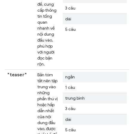
đề, cung
3 câu
cấp thông
tin tổng
dài
quan
nhanh về
5 câu
nội dung
đầu vào,
phù hợp
với người
đọc bận
rộn.
"teaser"
Bản tóm
ngắn
tắt nên tập
trung vào
1 câu
những
trung bình
phần thú vị
hoặc hấp
3 câu
dẫn nhất
của nội
dài
dung đầu
vào, được
5 câu