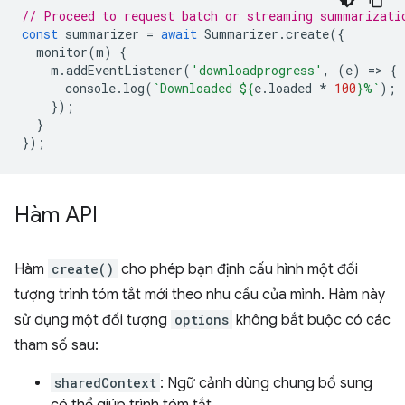
// Proceed to request batch or streaming summarizati
const
summarizer
=
await
Summarizer
.
create
({
monitor
(
m
)
{
m
.
addEventListener
(
'downloadprogress'
,
(
e
)
=
>
{
console
.
log
(
`Downloaded 
${
e
.
loaded
*
100
}
%`
);
});
}
});
Hàm API
Hàm
create()
cho phép bạn định cấu hình một đối
tượng trình tóm tắt mới theo nhu cầu của mình. Hàm này
sử dụng một đối tượng
options
không bắt buộc có các
tham số sau:
sharedContext
: Ngữ cảnh dùng chung bổ sung