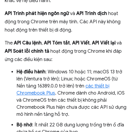
khác về hệ điều hành.
API Trình phát hiện ngôn ngữ
và
API Trình dịch
hoạt
động trong Chrome trên máy tính. Các API này không
hoạt động trên thiết bị di động.
The
API Câu lệnh
,
API Tóm tắt
,
API Viết
,
API Viết lại
và
API Soát lỗi chính tả
hoạt động trong Chrome khi đáp
ứng các điều kiện sau:
Hệ điều hành
: Windows 10 hoặc 11; macOS 13 trở
lên (Ventura trở lên); Linux; hoặc ChromeOS (từ
Nền tảng 16389.0.0 trở lên) trên
các thiết bị
Chromebook Plus
. Chrome dành cho Android, iOS
và ChromeOS trên các thiết bị không phải
Chromebook Plus hiện chưa được các API sử dụng
mô hình nền tảng hỗ trợ.
Bộ nhớ
: Ít nhất 22 GB dung lượng trống trên ổ đĩa