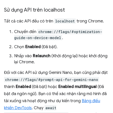
Sử dụng API trên localhost
Tất cả các API đều có trên
localhost
trong Chrome.
Chuyển đến
chrome://flags/#optimization-
guide-on-device-model
.
Chọn
Enabled
(Đã bật).
Nhấp vào
Relaunch
(Khởi động lại) hoặc khởi động
lại Chrome.
Đối với các API sử dụng Gemini Nano, bạn cũng phải đặt
chrome://flags/#prompt-api-for-gemini-nano
thành
Enabled
(Đã bật) hoặc
Enabled multilingual
(Đã
bật đa ngôn ngữ). Bạn có thể xác nhận rằng mô hình đã
tải xuống và hoạt động như dự kiến trong
Bảng điều
khiển DevTools
. Chạy
await