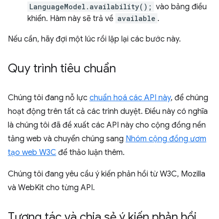
LanguageModel.availability();
vào bảng điều
khiển. Hàm này sẽ trả về
available
.
Nếu cần, hãy đợi một lúc rồi lặp lại các bước này.
Quy trình tiêu chuẩn
Chúng tôi đang nỗ lực
chuẩn hoá các API này
, để chúng
hoạt động trên tất cả các trình duyệt. Điều này có nghĩa
là chúng tôi đã đề xuất các API này cho cộng đồng nền
tảng web và chuyển chúng sang
Nhóm cộng đồng ươm
tạo web W3C
để thảo luận thêm.
Chúng tôi đang yêu cầu ý kiến phản hồi từ W3C, Mozilla
và WebKit cho từng API.
Tương tác và chia sẻ ý kiến phản hồi