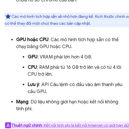
chứa hồ sơ Chrome của bạn.
Các mô hình tích hợp sẵn sẽ nhỏ hơn đáng kể. Kích thước chính 
có thể thay đổi một chút theo các bản cập nhật.
GPU hoặc CPU
: Các mô hình tích hợp sẵn có thể
chạy bằng GPU hoặc CPU.
GPU
: VRAM phải lớn hơn 4 GB.
CPU
: RAM phải từ 16 GB trở lên và có từ 4 lõi
CPU trở lên.
Lưu ý
: API Câu lệnh có đầu vào âm thanh yêu
cầu GPU.
Mạng
: Dữ liệu không giới hạn hoặc kết nối không
tính phí.
Thuật ngữ chính
: Kết nối tính phí là kết nối Internet có giới hạn dữ