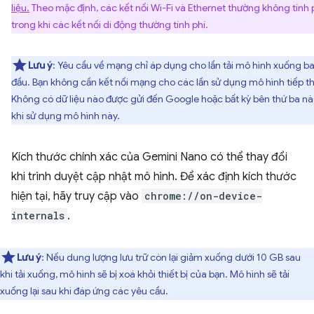
liệu.
Theo mặc định, các kết nối Wi-Fi và Ethernet thường không tính p
trong khi các kết nối di động thường tính phí.
Lưu ý
: Yêu cầu về mạng chỉ áp dụng cho lần tải mô hình xuống b
đầu. Bạn không cần kết nối mạng cho các lần sử dụng mô hình tiếp t
Không có dữ liệu nào được gửi đến Google hoặc bất kỳ bên thứ ba n
khi sử dụng mô hình này.
Kích thước chính xác của Gemini Nano có thể thay đổi
khi trình duyệt cập nhật mô hình. Để xác định kích thước
hiện tại, hãy truy cập vào
chrome://on-device-
internals
.
Lưu ý
: Nếu dung lượng lưu trữ còn lại giảm xuống dưới 10 GB sau
khi tải xuống, mô hình sẽ bị xoá khỏi thiết bị của bạn. Mô hình sẽ tải
xuống lại sau khi đáp ứng các yêu cầu.