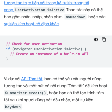
tương tác trực tiếp với trang kể từ khi trang tải
xong.
UserActivation.isActive
Thao tác này có thể
bao gồm nhấn, nhấp, nhấn phím,
mousedown
, hoặc các
sự kiện kích hoạt cố định khác
.
// Check for user activation.
if
(
navigator
.
userActivation
.
isActive
)
{
// Create an instance of a built-in API
}
Ví dụ: với
API Tóm tắt
, bạn có thể yêu cầu người dùng
tương tác với một nút có nội dung "Tóm tắt" để kích hoạt
Summarizer.create()
, hoặc bạn có thể tạo trình tóm
tắt sau khi người dùng bắt đầu nhập, một sự kiện
keydown
.