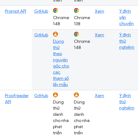
triển
triển
Prompt API
GitHub
Xem
Ý định
vận
Chrome
Chrome
chuyển
148
138
GitHub
Xem
Ý định
thử
Dùng
Chrome
nghiệm
thử
148
theo
nguyên
gốc cho
các
tham số
lấy mẫu
Proofreader
GitHub
Xem
Ý định
API
thử
Dùng
Dùng
nghiệm
thử
thử
dành
dành
cho nhà
cho nhà
phát
phát
triển
triển