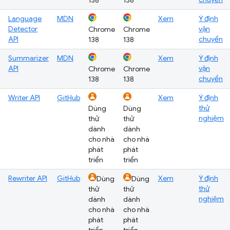
138
138
Language
MDN
Xem
Ý định
Detector
vận
Chrome
Chrome
API
chuyển
138
138
Summarizer
MDN
Xem
Ý định
API
vận
Chrome
Chrome
chuyển
138
138
Writer API
GitHub
Xem
Ý định
thử
Dùng
Dùng
nghiệm
thử
thử
dành
dành
cho nhà
cho nhà
phát
phát
triển
triển
Rewriter API
GitHub
Xem
Ý định
Dùng
Dùng
thử
thử
thử
nghiệm
dành
dành
cho nhà
cho nhà
phát
phát