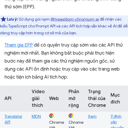
thử sớm (EPP).
Lưu ý:
Sử dụng gói npm
@types/dom-chromium-ai
để nhận các
kiểu TypeScript cho Prompt API và các API tích hợp sẵn khác về AI để dễ
dàng truy cập hơn trong cơ sở mã của bạn.
Tham gia EPP
để có quyền truy cập sớm vào các API thử
nghiệm mới nhất. Bạn không bắt buộc phải thực hiện
bước này để tham gia các thử nghiệm nguồn gốc, sử
dụng các API ổn định hoặc truy cập vào các trang web
hoặc tiện ích bằng AI tích hợp.
Video
Phần
Trạng
Mục
API
giải
Web
mở
thái của
đích
thích
rộng
Chrome
Translator
MDN
Xem
Ý định
API
vận
Chrome
Chrome
chuyển