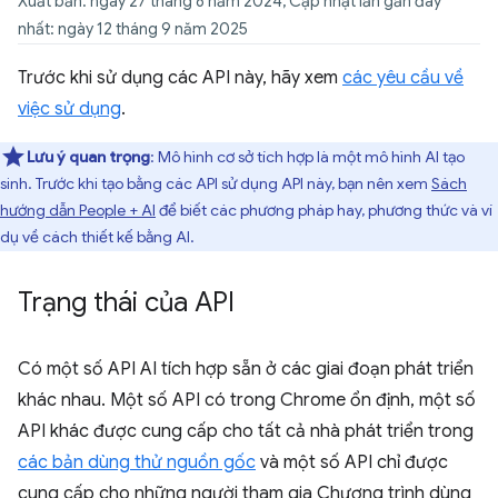
Xuất bản: ngày 27 tháng 8 năm 2024, Cập nhật lần gần đây
nhất: ngày 12 tháng 9 năm 2025
Trước khi sử dụng các API này, hãy xem
các yêu cầu về
việc sử dụng
.
Lưu ý quan trọng
: Mô hình cơ sở tích hợp là một mô hình AI tạo
sinh. Trước khi tạo bằng các API sử dụng API này, bạn nên xem
Sách
hướng dẫn People + AI
để biết các phương pháp hay, phương thức và ví
dụ về cách thiết kế bằng AI.
Trạng thái của API
Có một số API AI tích hợp sẵn ở các giai đoạn phát triển
khác nhau. Một số API có trong Chrome ổn định, một số
API khác được cung cấp cho tất cả nhà phát triển trong
các bản dùng thử nguồn gốc
và một số API chỉ được
cung cấp cho những người tham gia Chương trình dùng