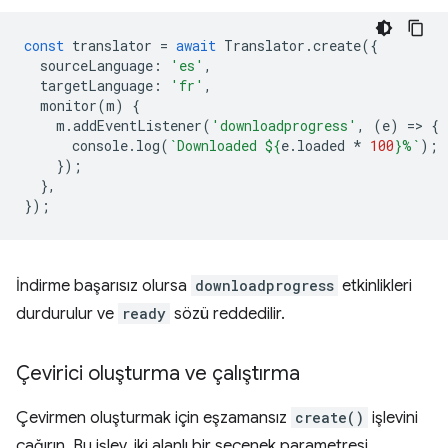
const
translator
=
await
Translator
.
create
({
sourceLanguage
:
'es'
,
targetLanguage
:
'fr'
,
monitor
(
m
)
{
m
.
addEventListener
(
'downloadprogress'
,
(
e
)
=
>
{
console
.
log
(
`Downloaded 
${
e
.
loaded
*
100
}
%`
);
});
},
});
İndirme başarısız olursa
downloadprogress
etkinlikleri
durdurulur ve
ready
sözü reddedilir.
Çevirici oluşturma ve çalıştırma
Çevirmen oluşturmak için eşzamansız
create()
işlevini
çağırın. Bu işlev, iki alanlı bir seçenek parametresi