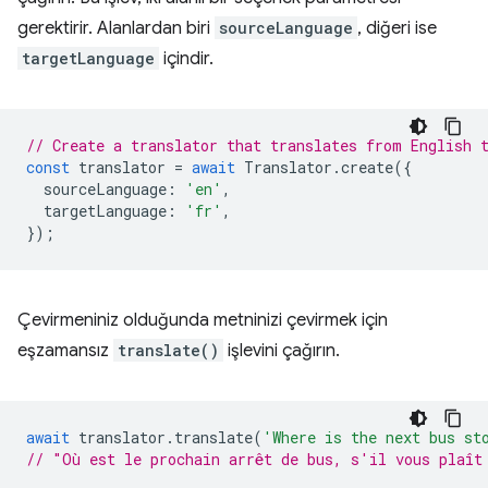
gerektirir. Alanlardan biri
sourceLanguage
, diğeri ise
targetLanguage
içindir.
// Create a translator that translates from English 
const
translator
=
await
Translator
.
create
({
sourceLanguage
:
'en'
,
targetLanguage
:
'fr'
,
});
Çevirmeniniz olduğunda metninizi çevirmek için
eşzamansız
translate()
işlevini çağırın.
await
translator
.
translate
(
'Where is the next bus st
// "Où est le prochain arrêt de bus, s'il vous plaît