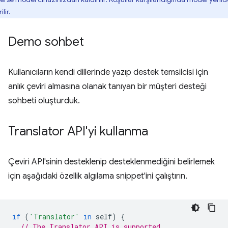
ilir.
Demo sohbet
Kullanıcıların kendi dillerinde yazıp destek temsilcisi için
anlık çeviri almasına olanak tanıyan bir müşteri desteği
sohbeti oluşturduk.
Translator API'yi kullanma
Çeviri API'sinin desteklenip desteklenmediğini belirlemek
için aşağıdaki özellik algılama snippet'ini çalıştırın.
if
(
'Translator'
in
self
)
{
// The Translator API is supported.