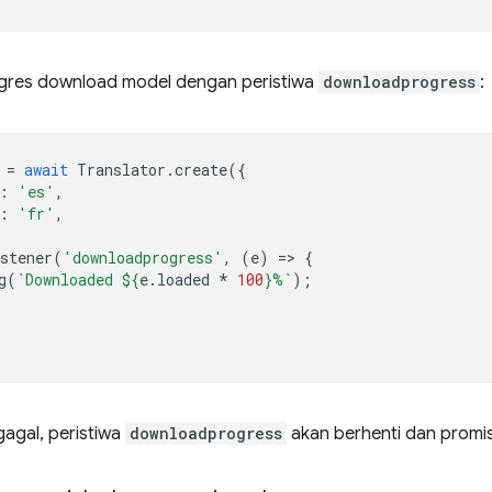
gres download model dengan peristiwa
downloadprogress
:
=
await
Translator
.
create
({
:
'es'
,
:
'fr'
,
stener
(
'downloadprogress'
,
(
e
)
=
>
{
g
(
`Downloaded 
${
e
.
loaded
*
100
}
%`
);
agal, peristiwa
downloadprogress
akan berhenti dan promi