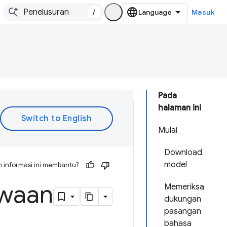
/
Masuk
Pada
halaman ini
Mulai
Download
model
 informasi ini membantu?
awaan
Memeriksa
dukungan
pasangan
bahasa