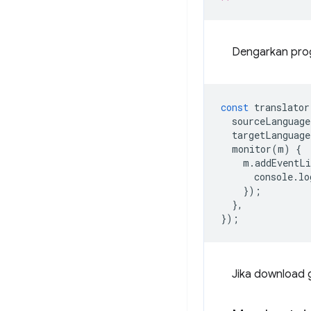
Dengarkan pro
const
translator
sourceLanguage
targetLanguage
monitor
(
m
)
{
m
.
addEventLi
console
.
lo
});
},
});
Jika download g