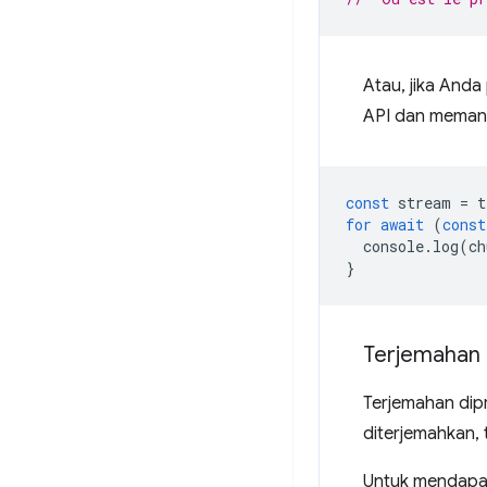
Atau, jika And
API dan meman
const
stream
=
t
for
await
(
const
console
.
log
(
ch
}
Terjemahan 
Terjemahan dip
diterjemahkan, 
Untuk mendapat