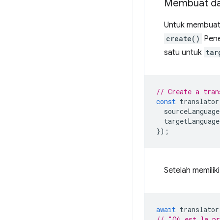
Membuat da
Untuk membuat
create()
Pene
satu untuk
tar
// Create a tran
const
translator
sourceLanguage
targetLanguage
});
Setelah memilik
await
translator
// "Où est le pr