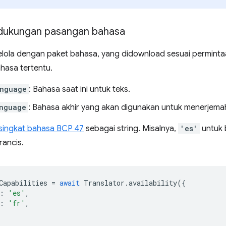
dukungan pasangan bahasa
elola dengan paket bahasa, yang didownload sesuai perminta
hasa tertentu.
anguage
: Bahasa saat ini untuk teks.
nguage
: Bahasa akhir yang akan digunakan untuk menerjema
singkat bahasa BCP 47
sebagai string. Misalnya,
'es'
untuk 
rancis.
Capabilities
=
await
Translator
.
availability
({
:
'es'
,
:
'fr'
,