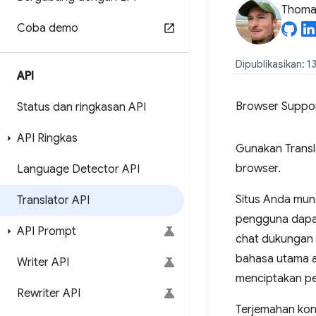
Thomas
Coba demo
Dipublikasikan: 1
API
Browser Suppo
Status dan ringkasan API
API Ringkas
Gunakan Transl
browser.
Language Detector API
Situs Anda mun
Translator API
pengguna dapat
API Prompt
chat dukungan 
bahasa utama a
Writer API
menciptakan pe
Rewriter API
Terjemahan kon