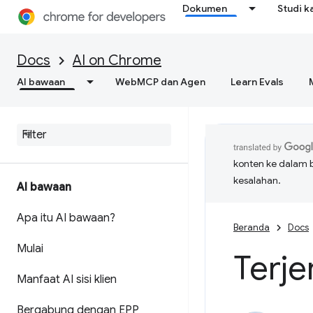
Dokumen
Studi k
Docs
AI on Chrome
AI bawaan
WebMCP dan Agen
Learn Evals
konten ke dalam 
kesalahan.
AI bawaan
Apa itu AI bawaan?
Beranda
Docs
Mulai
Terj
Manfaat AI sisi klien
Bergabung dengan EPP