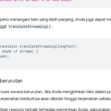
a perlu menangani teks yang lebih panjang, Anda juga dapat 
ggil
translateStreaming()
.
ranslator
.
translateStreaming
(
longText
);
chunk
of
stream
)
{
unk
);
berurutan
roses secara berurutan. Jika Anda mengirimkan teks dalam ju
terjemahan berikutnya akan diblokir hingga terjemahan sebelu
kan respons terbaik terhadap permintaan Anda, gabungkan 