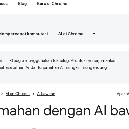
asus
Blog
Baru di Chrome
Mempercepat komputasi
AI di Chrome
Google menggunakan teknologi AI untuk menerjemahkan
bahasa pilihan Anda. Terjemahan AI mungkin mengandung
AI on Chrome
AI bawaan
Apakah
emahan dengan AI b