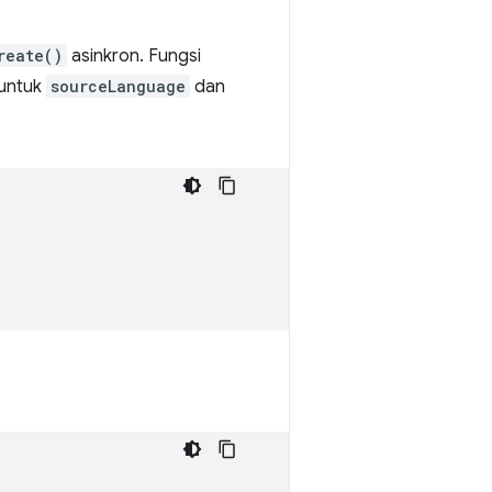
reate()
asinkron. Fungsi
 untuk
sourceLanguage
dan