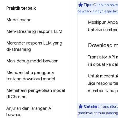
Tips:
Gunakan pake
Praktik terbaik
bawaan lainnya agar le
Model cache
Meskipun Anda 
bahasa sumber.
Men-streaming respons LLM
Merender respons LLM yang
Download m
di-streaming
Translator API 
Men-debug model bawaan
ini dibuat ke d
Memberi tahu pengguna
Untuk menentuk
tentang download model
Jika respons t
Memahami pengelolaan model
memberi tahu p
di Chrome
Catatan:
Translator
Anjuran dan larangan AI
gantinya, semua pasang
bawaan