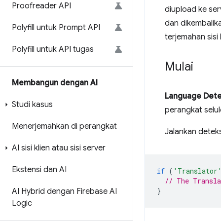
Proofreader API
diupload ke ser
dan dikembalika
Polyfill untuk Prompt API
terjemahan sis
Polyfill untuk API tugas
Mulai
Membangun dengan AI
Language Dete
Studi kasus
perangkat selul
Menerjemahkan di perangkat
Jalankan deteks
AI sisi klien atau sisi server
Ekstensi dan AI
if
(
'Translator
// The Transla
}
AI Hybrid dengan Firebase AI
Logic