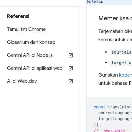
tertentu.
Referensi
Memeriksa 
Temui tim Chrome
Terjemahan dik
kamus untuk ba
Glosarium dan konsep
sourceL
Gemini API di Node
.
js
targetLa
Gemini API di aplikasi web
Gunakan
kode 
AI di Web
.
dev
untuk bahasa P
const
translator
sourceLanguage
targetLanguage
});
// 'available'