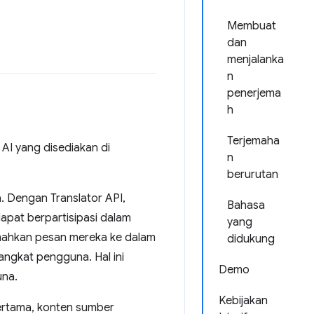
Membuat
dan
menjalanka
n
penerjema
h
Terjemaha
AI yang disediakan di
n
berurutan
 Dengan Translator API,
Bahasa
pat berpartisipasi dalam
yang
mahkan pesan mereka ke dalam
didukung
ngkat pengguna. Hal ini
Demo
una.
Kebijakan
ertama, konten sumber