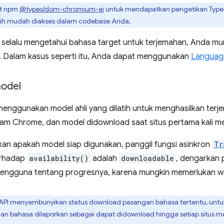
t npm
@types/dom-chromium-ai
untuk mendapatkan pengetikan TypeSc
bih mudah diakses dalam codebase Anda.
selalu mengetahui bahasa target untuk terjemahan, Anda mun
 Dalam kasus seperti itu, Anda dapat menggunakan
Languag
odel
menggunakan model ahli yang dilatih untuk menghasilkan terje
alam Chrome, dan model didownload saat situs pertama kali m
an apakah model siap digunakan, panggil fungsi asinkron
Tr
erhadap
availability()
adalah
downloadable
, dengarkan 
engguna tentang progresnya, karena mungkin memerlukan w
 API menyembunyikan status download pasangan bahasa tertentu, untu
an bahasa dilaporkan sebagai dapat didownload hingga setiap situs