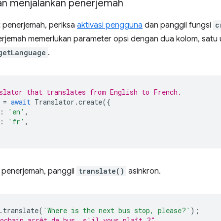
n menjalankan penerjemah
 penerjemah, periksa
aktivasi pengguna
dan panggil fungsi
c
rjemah memerlukan parameter opsi dengan dua kolom, satu
getLanguage
.
slator that translates from English to French.
=
await
Translator
.
create
({
:
'en'
,
:
'fr'
,
i penerjemah, panggil
translate()
asinkron.
.
translate
(
'Where is the next bus stop, please?'
);
ochain arrêt de bus, s'il vous plaît ?"